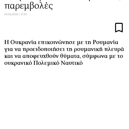
παρεμβολές
Αθλητισμός
Geek
Κύπρος
Νέα
05.06.2026 | 17:30
Ελλάδα
Κινητά-tablets
Διεθνή
Social
Κληρώσεις Allwyn
Αυτοκίνηση
Η Ουκρανία επικοινώνησε με τη Ρουμανία
Οικονομική
Αφιερώματα
για να προειδοποιήσει τη ρουμανική πλευρά
και να αποφευχθούν θύματα, σύμφωνα με το
Οικονομία
Πολιτική
ουκρανικό Πολεμικό Ναυτικό
Real Estate
Οικονομία
Επιχειρήσεις
Γενικά
Αγορές
Αναδρομές
Money Review
Πρόσωπα
AstroBank Properties
Περιβάλλον
Trends
Good Life
Ενέργεια
Γυναίκα
Ναυτιλία
Showbiz