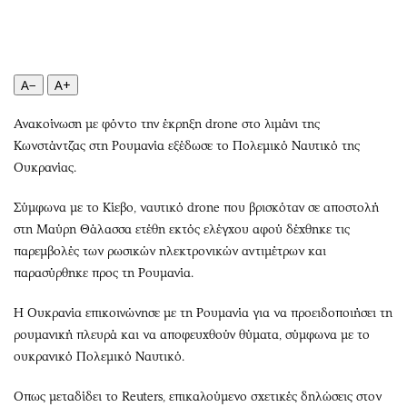
Περιβάλλον
Ταξίδια
Ελλάδα
Συνταγές
Κόσμος
Έξοδος
Παράξενα
Media
A−
A+
Πολιτισμός
Εκπομπές
Ανακοίνωση με φόντο την έκρηξη drone στο λιμάνι της
Σινεμά
Wine routes
Κωνστάντζας στη Ρουμανία εξέδωσε το Πολεμικό Ναυτικό της
Θέατρο-Χορός
Podcasts
Ουκρανίας.
Μουσική
Uncut
Σύμφωνα με το Κίεβο, ναυτικό drone που βρισκόταν σε αποστολή
Εικαστικά
Προσφορές
στη Μαύρη Θάλασσα ετέθη εκτός ελέγχου αφού δέχθηκε τις
Βιβλίο
Προσωπικότητες στην ''Κ''
παρεμβολές των ρωσικών ηλεκτρονικών αντιμέτρων και
Χειρόγραφα
Επιστολές
παρασύρθηκε προς τη Ρουμανία.
Η Ουκρανία επικοινώνησε με τη Ρουμανία για να προειδοποιήσει τη
ρουμανική πλευρά και να αποφευχθούν θύματα, σύμφωνα με το
ουκρανικό Πολεμικό Ναυτικό.
Οπως μεταδίδει το Reuters, επικαλούμενο σχετικές δηλώσεις στον