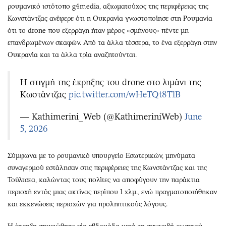
ρουμανικό ιστότοπο g4media, αξιωματούχος της περιφέρειας της
Κωνστάντζας ανέφερε ότι η Ουκρανία γνωστοποίησε στη Ρουμανία
ότι το drone που εξερράγη ήταν μέρος «σμήνους» πέντε μη
επανδρωμένων σκαφών. Από τα άλλα τέσσερα, το ένα εξερράγη στην
Ουκρανία και τα άλλα τρία αναζητούνται.
H στιγμή της έκρηξης του drone στο λιμάνι της
Κωστάντζας
pic.twitter.com/wHeTQt8T1B
— Kathimerini_Web (@KathimeriniWeb)
June
5, 2026
Σύμφωνα με το ρουμανικό υπουργείο Εσωτερικών, μηνύματα
συναγερμού εστάλησαν στις περιφέρειες της Κωνστάντζας και της
Τούλτσεα, καλώντας τους πολίτες να αποφύγουν την παράκτια
περιοχή εντός μιας ακτίνας περίπου 1 χλμ., ενώ πραγματοποιήθηκαν
και εκκενώσεις περιοχών για προληπτικούς λόγους.