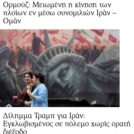
Ορμούζ: Μειωμένη η κίνηση των
πλοίων εν μέσω συνομιλιών Ιράν –
Ομάν
Δίλημμα Τραμπ για Ιράν:
Εγκλωβισμένος σε πόλεμο χωρίς ορατή
διέξοδο