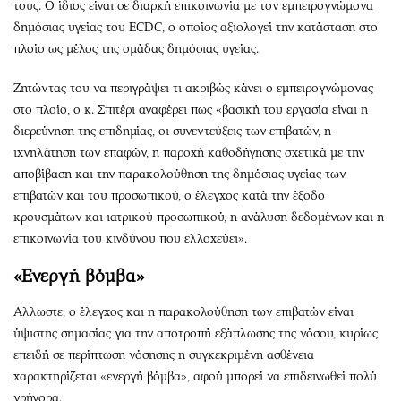
τους. Ο ίδιος είναι σε διαρκή επικοινωνία με τον εμπειρογνώμονα
δημόσιας υγείας του ECDC, ο οποίος αξιολογεί την κατάσταση στο
πλοίο ως μέλος της ομάδας δημόσιας υγείας.
Ζητώντας του να περιγράψει τι ακριβώς κάνει ο εμπειρογνώμονας
στο πλοίο, ο κ. Σπιτέρι αναφέρει πως «βασική του εργασία είναι η
διερεύνηση της επιδημίας, οι συνεντεύξεις των επιβατών, η
ιχνηλάτηση των επαφών, η παροχή καθοδήγησης σχετικά με την
αποβίβαση και την παρακολούθηση της δημόσιας υγείας των
επιβατών και του προσωπικού, ο έλεγχος κατά την έξοδο
κρουσμάτων και ιατρικού προσωπικού, η ανάλυση δεδομένων και η
επικοινωνία του κινδύνου που ελλοχεύει».
«Ενεργή βόμβα»
Αλλωστε, ο έλεγχος και η παρακολούθηση των επιβατών είναι
ύψιστης σημασίας για την αποτροπή εξάπλωσης της νόσου, κυρίως
επειδή σε περίπτωση νόσησης η συγκεκριμένη ασθένεια
χαρακτηρίζεται «ενεργή βόμβα», αφού μπορεί να επιδεινωθεί πολύ
γρήγορα.