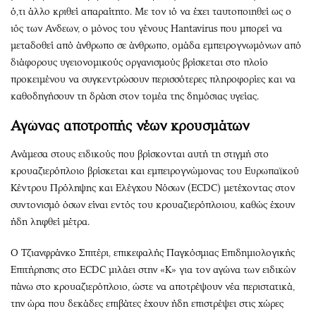
ό,τι άλλο κριθεί απαραίτητο. Με τον ιό να έχει ταυτοποιηθεί ως ο
ιός των Ανδεων, ο μόνος του γένους Hantavirus που μπορεί να
μεταδοθεί από άνθρωπο σε άνθρωπο, ομάδα εμπειρογνωμόνων από
διάφορους υγειονομικούς οργανισμούς βρίσκεται στο πλοίο
προκειμένου να συγκεντρώσουν περισσότερες πληροφορίες και να
καθοδηγήσουν τη δράση στον τομέα της δημόσιας υγείας.
Αγώνας αποτροπής νέων κρουσμάτων
Ανάμεσα στους ειδικούς που βρίσκονται αυτή τη στιγμή στο
κρουαζιερόπλοιο βρίσκεται και εμπειρογνώμονας του Ευρωπαϊκού
Κέντρου Πρόληψης και Ελέγχου Νόσων (ECDC) μετέχοντας στον
συντονισμό όσων είναι εντός του κρουαζιερόπλοιου, καθώς έχουν
ήδη ληφθεί μέτρα.
Ο Τζιανφράνκο Σπιτέρι, επικεφαλής Παγκόσμιας Επιδημιολογικής
Επιτήρησης στο ECDC μιλάει στην «Κ» για τον αγώνα των ειδικών
πάνω στο κρουαζιερόπλοιο, ώστε να αποτρέψουν νέα περιστατικά,
την ώρα που δεκάδες επιβάτες έχουν ήδη επιστρέψει στις χώρες