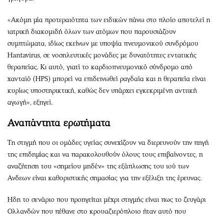
«Ακόμη μία προτεραιότητα των ειδικών πάνω στο πλοίο αποτελεί η
ιατρική διακομιδή όλων των ατόμων που παρουσιάζουν
συμπτώματα, ιδίως εκείνων με υποψία πνευμονικού συνδρόμου
Hantavirus, σε νοσηλευτικές μονάδες με δυνατότητες εντατικής
θεραπείας. Κι αυτό, γιατί το καρδιοπνευμονικό σύνδρομο από
χανταϊό (HPS) μπορεί να επιδεινωθεί ραγδαία και η θεραπεία είναι
κυρίως υποστηρικτική, καθώς δεν υπάρχει εγκεκριμένη αντιική
αγωγή», εξηγεί.
Αναπάντητα ερωτήματα
Τη στιγμή που οι ομάδες υγείας συνεχίζουν να διερευνούν την πηγή
της επιδημίας και να παρακολουθούν όλους τους επιβαίνοντες, η
αναζήτηση του «σημείου μηδέν» της εξάπλωσης του ιού των
Ανδεων είναι καθοριστικής σημασίας για την εξέλιξη της έρευνας.
Ηδη το σενάριο που προηγείται μέχρι στιγμής είναι πως το ζευγάρι
Ολλανδών που πέθανε στο κρουαζιερόπλοιο ήταν αυτό που