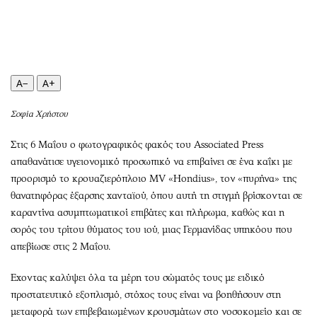
Περιβάλλον
Ταξίδια
Ελλάδα
Συνταγές
Κόσμος
Έξοδος
Παράξενα
Media
A−
A+
Πολιτισμός
Εκπομπές
Σινεμά
Wine routes
Σοφία Χρήστου
Θέατρο-Χορός
Podcasts
Στις 6 Μαΐου ο φωτογραφικός φακός του Associated Press
Μουσική
Uncut
απαθανάτισε υγειονομικό προσωπικό να επιβαίνει σε ένα καΐκι με
Εικαστικά
Προσφορές
προορισμό το κρουαζιερόπλοιο MV «Hondius», τον «πυρήνα» της
Βιβλίο
Προσωπικότητες στην ''Κ''
θανατηφόρας έξαρσης χανταϊού, όπου αυτή τη στιγμή βρίσκονται σε
Χειρόγραφα
Επιστολές
καραντίνα ασυμπτωματικοί επιβάτες και πλήρωμα, καθώς και η
σορός του τρίτου θύματος του ιού, μιας Γερμανίδας υπηκόου που
απεβίωσε στις 2 Μαΐου.
Εχοντας καλύψει όλα τα μέρη του σώματός τους με ειδικό
προστατευτικό εξοπλισμό, στόχος τους είναι να βοηθήσουν στη
μεταφορά των επιβεβαιωμένων κρουσμάτων στο νοσοκομείο και σε