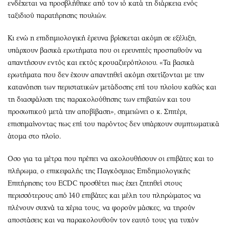
ενδέχεται να προσβλήθηκε από τον ιό κατά τη διάρκεια ενός
ταξιδιού παρατήρησης πουλιών.
Κι ενώ η επιδημιολογική έρευνα βρίσκεται ακόμη σε εξέλιξη,
υπάρχουν βασικά ερωτήματα που οι ερευνητές προσπαθούν να
απαντήσουν εντός και εκτός κρουαζιερόπλοιου. «Τα βασικά
ερωτήματα που δεν έχουν απαντηθεί ακόμη σχετίζονται με την
κατανόηση των περιστατικών μετάδοσης επί του πλοίου καθώς και
τη διασφάλιση της παρακολούθησης των επιβατών και του
προσωπικού μετά την αποβίβαση», σημειώνει ο κ. Σπιτέρι,
επισημαίνοντας πως επί του παρόντος δεν υπάρχουν συμπτωματικά
άτομα στο πλοίο.
Οσο για τα μέτρα που πρέπει να ακολουθήσουν οι επιβάτες και το
πλήρωμα, ο επικεφαλής της Παγκόσμιας Επιδημιολογικής
Επιτήρησης του ECDC προσθέτει πως έχει ζητηθεί στους
περισσότερους από 140 επιβάτες και μέλη του πληρώματος να
πλένουν συχνά τα χέρια τους, να φορούν μάσκες, να τηρούν
αποστάσεις και να παρακολουθούν τον εαυτό τους για τυχόν