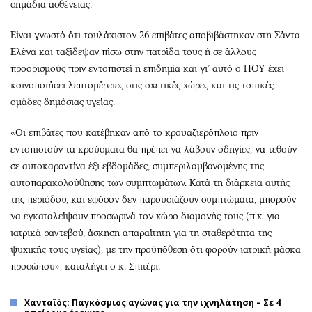
σημάδια ασθένειας.
Είναι γνωστό ότι τουλάχιστον 26 επιβάτες αποβιβάστηκαν στη Σάντα
Ελένα και ταξίδεψαν πίσω στην πατρίδα τους ή σε άλλους
προορισμούς πριν εντοπιστεί η επιδημία και γι’ αυτό ο ΠΟΥ έχει
κοινοποιήσει λεπτομέρειες στις σχετικές χώρες και τις τοπικές
ομάδες δημόσιας υγείας.
«Οι επιβάτες που κατέβηκαν από το κρουαζιερόπλοιο πριν
εντοπιστούν τα κρούσματα θα πρέπει να λάβουν οδηγίες, να τεθούν
σε αυτοκαραντίνα έξι εβδομάδες, συμπεριλαμβανομένης της
αυτοπαρακολούθησης των συμπτωμάτων. Κατά τη διάρκεια αυτής
της περιόδου, και εφόσον δεν παρουσιάζουν συμπτώματα, μπορούν
να εγκαταλείψουν προσωρινά τον χώρο διαμονής τους (π.χ. για
ιατρικά ραντεβού, άσκηση απαραίτητη για τη σταθερότητα της
ψυχικής τους υγείας), με την προϋπόθεση ότι φορούν ιατρική μάσκα
προσώπου», καταλήγει ο κ. Σπιτέρι.
Χανταϊός: Παγκόσμιος αγώνας για την ιχνηλάτηση – Σε 4