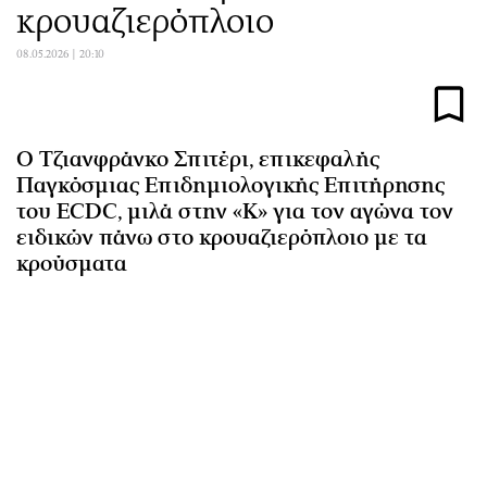
κρουαζιερόπλοιο
Αθλητισμός
Geek
Κύπρος
Νέα
08.05.2026 | 20:10
Ελλάδα
Κινητά-tablets
Διεθνή
Social
Κληρώσεις Allwyn
Αυτοκίνηση
Ο Τζιανφράνκο Σπιτέρι, επικεφαλής
Οικονομική
Αφιερώματα
Παγκόσμιας Επιδημιολογικής Επιτήρησης
του ECDC, μιλά στην «Κ» για τον αγώνα τον
Οικονομία
Πολιτική
ειδικών πάνω στο κρουαζιερόπλοιο με τα
Real Estate
Οικονομία
κρούσματα
Επιχειρήσεις
Γενικά
Αγορές
Αναδρομές
Money Review
Πρόσωπα
AstroBank Properties
Περιβάλλον
Trends
Good Life
Ενέργεια
Γυναίκα
Ναυτιλία
Showbiz