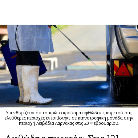
ΕΓΓΡΑΦΗ
ΕΙΣΟΔΟΣ
ΚΑΤΗΓΟΡΙΕΣ
ΣΥΝΔΕΣΗ
Κύπρος
Απόψεις
Παιδεία
Αρθρογραφία
Υγεία
The Hill
Πολιτική
Υγεία
Βουλευτικές 2026
Αγγελίες
Εκλογές 2024
Ενοικιάζονται
Υπενθυμίζεται ότι το πρώτο κρούσμα αφθώδους πυρετού στις
Προεδρικές 2023
Πωλούνται
ελεύθερες περιοχές εντοπίστηκε σε κτηνοτροφική μονάδα στην
περιοχή Λειβάδια Λάρνακας στις 20 Φεβρουαρίου.
Δημοσκοπήσεις
Ζητούν εργασία
Διπλωματία
Θέσεις εργασίας