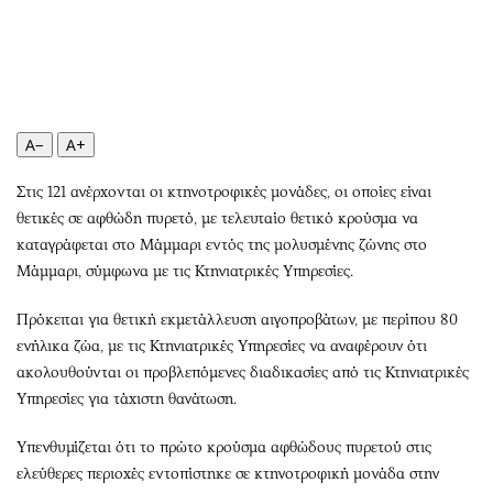
Περιβάλλον
Ταξίδια
Ελλάδα
Συνταγές
Κόσμος
Έξοδος
Παράξενα
Media
Πολιτισμός
Εκπομπές
A−
A+
Σινεμά
Wine routes
Στις 121 ανέρχονται οι κτηνοτροφικές μονάδες, οι οποίες είναι
Θέατρο-Χορός
Podcasts
θετικές σε αφθώδη πυρετό, με τελευταίο θετικό κρούσμα να
Μουσική
Uncut
καταγράφεται στο Μάμμαρι εντός της μολυσμένης ζώνης στο
Εικαστικά
Προσφορές
Μάμμαρι, σύμφωνα με τις Κτηνιατρικές Υπηρεσίες.
Βιβλίο
Προσωπικότητες στην ''Κ''
Πρόκειται για θετική εκμετάλλευση αιγοπροβάτων, με περίπου 80
Χειρόγραφα
Επιστολές
ενήλικα ζώα, με τις Κτηνιατρικές Υπηρεσίες να αναφέρουν ότι
ακολουθούνται οι προβλεπόμενες διαδικασίες από τις Κτηνιατρικές
Υπηρεσίες για τάχιστη θανάτωση.
Υπενθυμίζεται ότι το πρώτο κρούσμα αφθώδους πυρετού στις
ελεύθερες περιοχές εντοπίστηκε σε κτηνοτροφική μονάδα στην