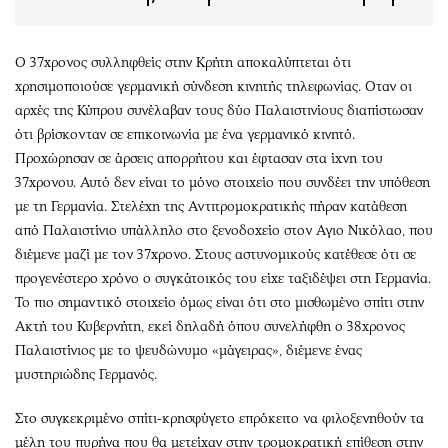
Ο 37χρονος συλληφθείς στην Κρήτη αποκαλύπτεται ότι
χρησιμοποιούσε γερμανική σύνδεση κινητής τηλεφωνίας. Οταν οι
αρχές της Κύπρου συνέλαβαν τους δύο Παλαιστινίους διαπίστωσαν
ότι βρίσκονταν σε επικοινωνία με ένα γερμανικό κινητό.
Προχώρησαν σε άρσεις απορρήτου και έφτασαν στα ίχνη του
37χρονου. Αυτό δεν είναι το μόνο στοιχείο που συνδέει την υπόθεση
με τη Γερμανία. Στελέχη της Αντιτρομοκρατικής πήραν κατάθεση
από Παλαιστίνιο υπάλληλο στο ξενοδοχείο στον Αγιο Νικόλαο, που
διέμενε μαζί με τον 37χρονο. Στους αστυνομικούς κατέθεσε ότι σε
προγενέστερο χρόνο ο συγκάτοικός του είχε ταξιδέψει στη Γερμανία.
Το πιο σημαντικό στοιχείο όμως είναι ότι στο μισθωμένο σπίτι στην
Ακτή του Κυβερνήτη, εκεί δηλαδή όπου συνελήφθη ο 38χρονος
Παλαιστίνιος με το ψευδώνυμο «μάγειρας», διέμενε ένας
μυστηριώδης Γερμανός.
Στο συγκεκριμένο σπίτι-κρησφύγετο επρόκειτο να φιλοξενηθούν τα
μέλη του πυρήνα που θα μετείχαν στην τρομοκρατική επίθεση στην