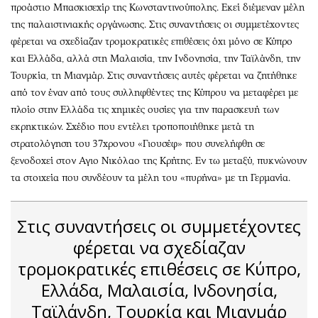
προάστιο Μπασκισεχίρ της Κωνσταντινούπολης. Εκεί διέμεναν μέλη
της παλαιστινιακής οργάνωσης. Στις συναντήσεις οι συμμετέχοντες
φέρεται να σχεδίαζαν τρομοκρατικές επιθέσεις όχι μόνο σε Κύπρο
και Ελλάδα, αλλά στη Μαλαισία, την Ινδονησία, την Ταϊλάνδη, την
Τουρκία, τη Μιανμάρ. Στις συναντήσεις αυτές φέρεται να ζητήθηκε
από τον έναν από τους συλληφθέντες της Κύπρου να μεταφέρει με
πλοίο στην Ελλάδα τις χημικές ουσίες για την παρασκευή των
εκρηκτικών. Σχέδιο που εντέλει τροποποιήθηκε μετά τη
στρατολόγηση του 37χρονου «Γιουσέφ» που συνελήφθη σε
ξενοδοχεί στον Αγιο Νικόλαο της Κρήτης. Εν τω μεταξύ, πυκνώνουν
τα στοιχεία που συνδέουν τα μέλη του «πυρήνα» με τη Γερμανία.
Στις συναντήσεις οι συμμετέχοντες
φέρεται να σχεδίαζαν
τρομοκρατικές επιθέσεις σε Κύπρο,
Ελλάδα, Μαλαισία, Ινδονησία,
Ταϊλάνδη, Τουρκία και Μιανμάρ