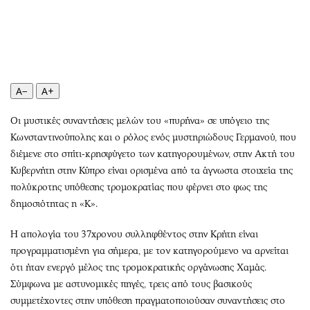
Περιβάλλον
Ταξίδια
Ελλάδα
Συνταγές
Κόσμος
Έξοδος
Παράξενα
Media
Πολιτισμός
Εκπομπές
A−
A+
Σινεμά
Wine routes
Οι μυστικές συναντήσεις μελών του «πυρήνα» σε υπόγειο της
Θέατρο-Χορός
Podcasts
Κωνσταντινούπολης και ο ρόλος ενός μυστηριώδους Γερμανού, που
Μουσική
Uncut
διέμενε στο σπίτι-κρησφύγετο των κατηγορουμένων, στην Ακτή του
Εικαστικά
Προσφορές
Κυβερνήτη στην Κύπρο είναι ορισμένα από τα άγνωστα στοιχεία της
Βιβλίο
Προσωπικότητες στην ''Κ''
πολύκροτης υπόθεσης τρομοκρατίας που φέρνει στο φως της
δημοσιότητας η «Κ».
Χειρόγραφα
Επιστολές
Η απολογία του 37χρονου συλληφθέντος στην Κρήτη είναι
προγραμματισμένη για σήμερα, με τον κατηγορούμενο να αρνείται
ότι ήταν ενεργό μέλος της τρομοκρατικής οργάνωσης Χαμάς.
Σύμφωνα με αστυνομικές πηγές, τρεις από τους βασικούς
συμμετέχοντες στην υπόθεση πραγματοποιούσαν συναντήσεις στο