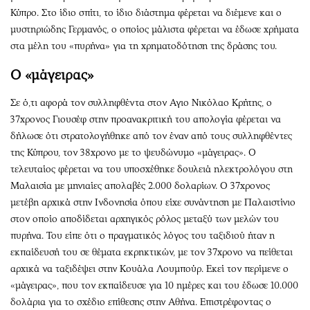
Κύπρο. Στο ίδιο σπίτι, το ίδιο διάστημα φέρεται να διέμενε και ο
μυστηριώδης Γερμανός, ο οποίος μάλιστα φέρεται να έδωσε χρήματα
στα μέλη του «πυρήνα» για τη χρηματοδότηση της δράσης του.
Ο «μάγειρας»
Σε ό,τι αφορά τον συλληφθέντα στον Αγιο Νικόλαο Κρήτης, ο
37χρονος Γιουσέφ στην προανακριτική του απολογία φέρεται να
δήλωσε ότι στρατολογήθηκε από τον έναν από τους συλληφθέντες
της Κύπρου, τον 38χρονο με το ψευδώνυμο «μάγειρας». Ο
τελευταίος φέρεται να του υποσχέθηκε δουλειά ηλεκτρολόγου στη
Μαλαισία με μηνιαίες απολαβές 2.000 δολαρίων. Ο 37χρονος
μετέβη αρχικά στην Ινδονησία όπου είχε συνάντηση με Παλαιστίνιο
στον οποίο αποδίδεται αρχηγικός ρόλος μεταξύ των μελών του
πυρήνα. Του είπε ότι ο πραγματικός λόγος του ταξιδιού ήταν η
εκπαίδευσή του σε θέματα εκρηκτικών, με τον 37χρονο να πείθεται
αρχικά να ταξιδέψει στην Κουάλα Λουμπούρ. Εκεί τον περίμενε ο
«μάγειρας», που τον εκπαίδευσε για 10 ημέρες και του έδωσε 10.000
δολάρια για το σχέδιο επίθεσης στην Αθήνα. Επιστρέφοντας ο