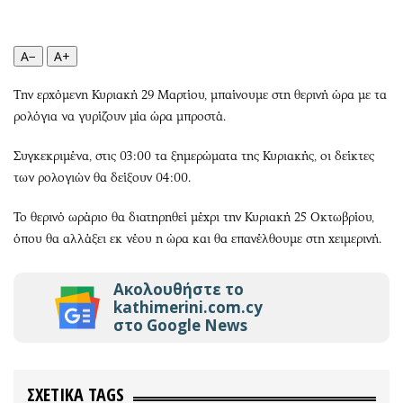
Περιβάλλον
Ταξίδια
Ελλάδα
Συνταγές
A−
A+
Κόσμος
Έξοδος
Παράξενα
Media
Την ερχόμενη Κυριακή 29 Μαρτίου, μπαίνουμε στη θερινή ώρα με τα
Πολιτισμός
Εκπομπές
ρολόγια να γυρίζουν μία ώρα μπροστά.
Σινεμά
Wine routes
Συγκεκριμένα, στις 03:00 τα ξημερώματα της Κυριακής, οι δείκτες
Θέατρο-Χορός
Podcasts
των ρολογιών θα δείξουν 04:00.
Μουσική
Uncut
Εικαστικά
Προσφορές
Το θερινό ωράριο θα διατηρηθεί μέχρι την Κυριακή 25 Οκτωβρίου,
όπου θα αλλάξει εκ νέου η ώρα και θα επανέλθουμε στη χειμερινή.
Βιβλίο
Προσωπικότητες στην ''Κ''
Χειρόγραφα
Επιστολές
Ακολουθήστε το
kathimerini.com.cy
στο Google News
ΣΧΕΤΙΚΑ TAGS