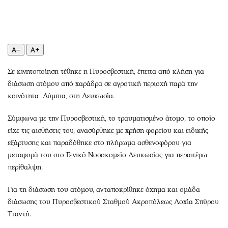
Περιβάλλον
Ταξίδια
Ελλάδα
Συνταγές
Κόσμος
Έξοδος
Παράξενα
Media
A−
A+
Πολιτισμός
Εκπομπές
Σε κινητοποίηση τέθηκε η Πυροσβεστική, έπειτα από κλήση για
Σινεμά
Wine routes
διάσωση ατόμου από χαράδρα σε αγροτική περιοχή παρά την
Θέατρο-Χορός
Podcasts
κοινότητα Λύμπια, στη Λευκωσία.
Μουσική
Uncut
Σύμφωνα με την Πυροσβεστική, το τραυματισμένο άτομο, το οποίο
Εικαστικά
Προσφορές
είχε τις αισθήσεις του, ανασύρθηκε με χρήση φορείου και ειδικής
Βιβλίο
Προσωπικότητες στην ''Κ''
εξάρτυσης και παραδόθηκε στο πλήρωμα ασθενοφόρου για
Χειρόγραφα
Επιστολές
μεταφορά του στο Γενικό Νοσοκομείο Λευκωσίας για περαιτέρω
περίθαλψη.
Για τη διάσωση του ατόμου, ανταποκρίθηκε όχημα και ομάδα
διάσωσης του Πυροσβεστικού Σταθμού Ακροπόλεως Λοχία Σπύρου
Τταντή.