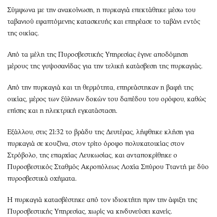
Σύμφωνα με την ανακοίνωση, η πυρκαγιά επεκτάθηκε μέσω του
ταβανιού εφαπτόμενης κατασκευής και επηρέασε το ταβάνι εντός
της οικίας.
Από τα μέλη της Πυροσβεστικής Υπηρεσίας έγινε αποδόμηση
μέρους της γυψοσανίδας για την τελική κατάσβεση της πυρκαγιάς.
Από την πυρκαγιά και τη θερμότητα, επηρεάστηκαν η βαφή της
οικίας, μέρος των ξύλινων δοκών του δαπέδου του ορόφου, καθώς
επίσης και η ηλεκτρική εγκατάσταση.
Εξάλλου, στις 21:32 το βράδυ της Δευτέρας, λήφθηκε κλήση για
πυρκαγιά σε κουζίνα, στον τρίτο όροφο πολυκατοικίας στον
Στρόβολο, της επαρχίας Λευκωσίας, και ανταποκρίθηκε ο
Πυροσβεστικός Σταθμός Ακροπόλεως Λοχία Σπύρου Τταντή με δύο
πυροσβεστικά οχήματα.
Η πυρκαγιά κατασβέστηκε από τον ιδιοκτήτη πριν την άφιξη της
Πυροσβεστικής Υπηρεσίας, χωρίς να κινδυνεύσει κανείς.