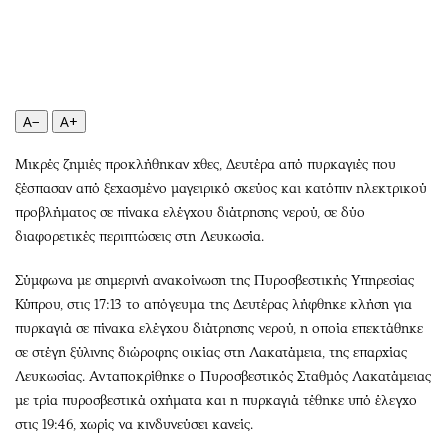
Περιβάλλον
Ταξίδια
Ελλάδα
Συνταγές
Κόσμος
Έξοδος
Παράξενα
Media
A−
A+
Πολιτισμός
Εκπομπές
Σινεμά
Wine routes
Μικρές ζημιές προκλήθηκαν χθες, Δευτέρα από πυρκαγιές που
Θέατρο-Χορός
Podcasts
ξέσπασαν από ξεχασμένο μαγειρικό σκεύος και κατόπιν ηλεκτρικού
Μουσική
Uncut
προβλήματος σε πίνακα ελέγχου διάτρησης νερού, σε δύο
διαφορετικές περιπτώσεις στη Λευκωσία.
Εικαστικά
Προσφορές
Βιβλίο
Προσωπικότητες στην ''Κ''
Σύμφωνα με σημερινή ανακοίνωση της Πυροσβεστικής Υπηρεσίας
Χειρόγραφα
Επιστολές
Κύπρου, στις 17:13 το απόγευμα της Δευτέρας λήφθηκε κλήση για
πυρκαγιά σε πίνακα ελέγχου διάτρησης νερού, η οποία επεκτάθηκε
σε στέγη ξύλινης διώροφης οικίας στη Λακατάμεια, της επαρχίας
Λευκωσίας. Ανταποκρίθηκε ο Πυροσβεστικός Σταθμός Λακατάμειας
με τρία πυροσβεστικά οχήματα και η πυρκαγιά τέθηκε υπό έλεγχο
στις 19:46, χωρίς να κινδυνεύσει κανείς.