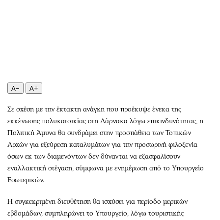
Περιβάλλον
Ταξίδια
Ελλάδα
Συνταγές
Κόσμος
Έξοδος
Παράξενα
Media
Πολιτισμός
Εκπομπές
Σινεμά
Wine routes
A−
A+
Θέατρο-Χορός
Podcasts
Μουσική
Uncut
Σε σχέση με την έκτακτη ανάγκη που προέκυψε ένεκα της
Εικαστικά
Προσφορές
εκκένωσης πολυκατοικίας στη Λάρνακα λόγω επικινδυνότητας, η
Βιβλίο
Προσωπικότητες στην ''Κ''
Πολιτική Άμυνα θα συνδράμει στην προσπάθεια των Τοπικών
Αρχών για εξεύρεση καταλυμάτων για την προσωρινή φιλοξενία
Χειρόγραφα
Επιστολές
όσων εκ των διαμενόντων δεν δύνανται να εξασφαλίσουν
εναλλακτική στέγαση, σύμφωνα με ενημέρωση από το Υπουργείο
Εσωτερικών.
Η συγκεκριμένη διευθέτηση θα ισχύσει για περίοδο μερικών
εβδομάδων, συμπληρώνει το Υπουργείο, λόγω τουριστικής