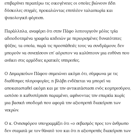
επιβαρύνει περαιτέρω τις οικογένειες οι οποίες βιώνουν ήδη
δύσκολες στιγμές, προκαλώντας επιπλέον ταλαιπωρία και
ψυχολογική φόρτιση.
Παράλληλα, αναφέρει ότι στην Πάφο λειτουργούν μόλις τρία
αδειοδοτημένα γραφεία κηδειών με περιορισμένες δυνατότητες
ψύξης, τα οποία, παρά τις προσπάθειές τους να συνδράμουν, δεν
μπορούν να συνεχίσουν επ’ αόριστον να καλύπτουν μια ευθύνη που
ανήκει στις αρμόδιες κρατικές υπηρεσίες.
Ο Δημαρχεύων Πάφου σημειώνει ακόμη ότι, σύμφωνα με τις
διαθέσιμες πληροφορίες, η βλάβη ενδέχεται να μπορεί να
αποκατασταθεί ακόμη και με την αντικατάσταση ενός κομπρεσόρου,
ωστόσο η καθυστέρηση παραμένει, αφήνοντας την επαρχία χωρίς
μια βασική υποδομή που αφορά την αξιοπρεπή διαχείριση των
νεκρών.
Ο κ. Ονησιφόρου υπογραμμίζει ότι «ο σεβασμός προς τον άνθρωπο
δεν σταματά με τον θάνατό του και ότι η αξιοπρεπής διαχείριση των