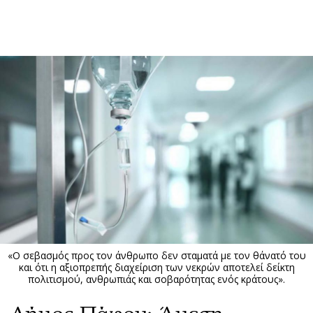
ΕΓΓΡΑΦΗ
ΕΙΣΟΔΟΣ
ΚΑΤΗΓΟΡΙΕΣ
ΣΥΝΔΕΣΗ
Κύπρος
Απόψεις
Παιδεία
Αρθρογραφία
Υγεία
The Hill
Πολιτική
Υγεία
Βουλευτικές 2026
Αγγελίες
Εκλογές 2024
Ενοικιάζονται
«Ο σεβασμός προς τον άνθρωπο δεν σταματά με τον θάνατό του
Προεδρικές 2023
Πωλούνται
και ότι η αξιοπρεπής διαχείριση των νεκρών αποτελεί δείκτη
πολιτισμού, ανθρωπιάς και σοβαρότητας ενός κράτους».
Δημοσκοπήσεις
Ζητούν εργασία
Διπλωματία
Θέσεις εργασίας