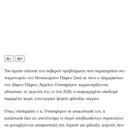
Περιβάλλον
Ταξίδια
Ελλάδα
Συνταγές
Κόσμος
Έξοδος
Παράξενα
Media
Πολιτισμός
Εκπομπές
Σινεμά
Wine routes
Θέατρο-Χορός
Podcasts
A−
A+
Μουσική
Uncut
Εικαστικά
Προσφορές
Την άμεση επίλυση του σοβαρού προβλήματος που παρατηρείται στο
Βιβλίο
Προσωπικότητες στην ''Κ''
νεκροτομείο του Νοσοκομείου Πάφου ζητά εκ νέου ο Δημαρχεύων
του Δήμου Πάφου, Άγγελος Ονησιφόρου, χαρακτηρίζοντας
Χειρόγραφα
Επιστολές
αδιανόητο το γεγονός ότι, εν έτη 2026, η συγκεκριμένη υποδομή
παραμένει χωρίς λειτουργικό ψυγείο φύλαξης νεκρών.
Όπως επισημαίνει ο κ. Ονησιφόρου σε ανακοίνωσή του, η
κατάσταση έχει ως αποτέλεσμα οι σοροί αποβιωσάντων συμπολιτών
να μεταφέρονται αναγκαστικά στη Λεμεσό για φύλαξη, γεγονός που