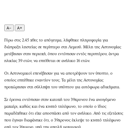
Περιβάλλον
Ταξίδια
Ελλάδα
Συνταγές
Κόσμος
Έξοδος
Παράξενα
Media
A−
A+
Πολιτισμός
Εκπομπές
Γύρω στις 2.45 χθες το απόγευμα, λήφθηκε πληροφορία για
Σινεμά
Wine routes
διάπραξη ληστείας σε περίπτερο στη Λεμεσό. Μέλη της Αστυνομίας
Θέατρο-Χορός
Podcasts
μετέβησαν στην περιοχή, όπου εντόπισαν εντός περιπτέρου, άντρα
Μουσική
Uncut
ηλικίας 39 ετών, να επιτίθεται σε ανήλικο 16 ετών.
Εικαστικά
Προσφορές
Οι Αστυνομικοί επενέβησαν για να αποτρέψουν τον ύποπτο, ο
Βιβλίο
Προσωπικότητες στην ''Κ''
οποίος επιτέθηκε εναντίον τους. Τα μέλη της Αστυνομίας
Χειρόγραφα
Επιστολές
προχώρησαν στη σύλληψη του υπόπτου για αυτόφωρα αδικήματα.
Σε έρευνα εντόπισαν στην κατοχή του 39χρονου ένα ανοιγόμενο
μαχαίρι, καθώς και ένα κινητό τηλέφωνο, το οποίο ο ίδιος
παραδέχθηκε ότι είχε αποσπάσει από τον ανήλικο. Από τις εξετάσεις
που έγιναν διαφάνηκε ότι, ο 39χρονος έκλεψε το κινητό τηλέφωνο
από τον 16χρονο, υπό την απειλή μαχαιριού.