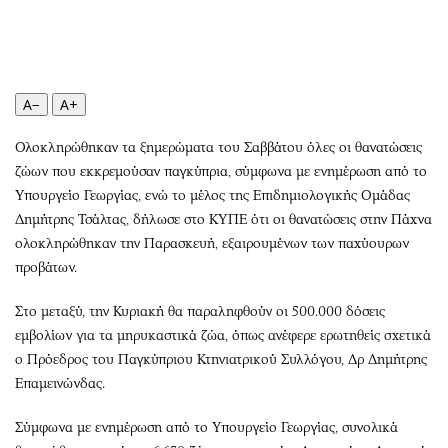
Περιβάλλον
Ταξίδια
Ελλάδα
Συνταγές
Κόσμος
Έξοδος
Παράξενα
Media
A−
A+
Πολιτισμός
Εκπομπές
Ολοκληρώθηκαν τα ξημερώματα του Σαββάτου όλες οι θανατώσεις
Σινεμά
Wine routes
ζώων που εκκρεμούσαν παγκύπρια, σύμφωνα με ενημέρωση από το
Θέατρο-Χορός
Podcasts
Υπουργείο Γεωργίας, ενώ το μέλος της Επιδημιολογικής Ομάδας
Μουσική
Uncut
Δημήτρης Τσάλτας, δήλωσε στο ΚΥΠΕ ότι οι θανατώσεις στην Πάχνα
Εικαστικά
Προσφορές
ολοκληρώθηκαν την Παρασκευή, εξαιρουμένων των παχύουρων
Βιβλίο
Προσωπικότητες στην ''Κ''
προβάτων.
Χειρόγραφα
Επιστολές
Στο μεταξύ, την Κυριακή θα παραληφθούν οι 500.000 δόσεις
εμβολίων για τα μηρυκαστικά ζώα, όπως ανέφερε ερωτηθείς σχετικά
ο Πρόεδρος του Παγκύπριου Κτηνιατρικού Συλλόγου, Δρ Δημήτρης
Επαμεινώνδας.
Σύμφωνα με ενημέρωση από το Υπουργείο Γεωργίας, συνολικά