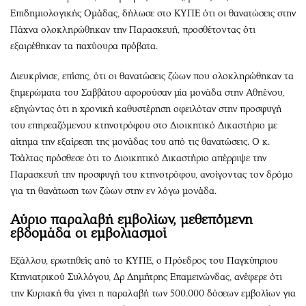
Επιδημιολογικής Ομάδας, δήλωσε στο ΚΥΠΕ ότι οι θανατώσεις στην
Πάχνα ολοκληρώθηκαν την Παρασκευή, προσθέτοντας ότι
εξαιρέθηκαν τα παχύουρα πρόβατα.
Διευκρίνισε, επίσης, ότι οι θανατώσεις ζώων που ολοκληρώθηκαν τα
ξημερώματα του Σαββάτου αφορούσαν μία μονάδα στην Αθηένου,
εξηγώντας ότι η χρονική καθυστέρηση οφειλόταν στην προσφυγή
του επηρεαζόμενου κτηνοτρόφου στο Διοικητικό Δικαστήριο με
αίτημα την εξαίρεση της μονάδας του από τις θανατώσεις. Ο κ.
Τσάλτας πρόσθεσε ότι το Διοικητικό Δικαστήριο απέρριψε την
Παρασκευή την προσφυγή του κτηνοτρόφου, ανοίγοντας τον δρόμο
για τη θανάτωση των ζώων στην εν λόγω μονάδα.
Αύριο παραλαβή εμβολίων, μεθεπόμενη
εβδομάδα οι εμβολιασμοί
Εξάλλου, ερωτηθείς από το ΚΥΠΕ, ο Πρόεδρος του Παγκύπριου
Κτηνιατρικού Συλλόγου, Δρ Δημήτρης Επαμεινώνδας, ανέφερε ότι
την Κυριακή θα γίνει η παραλαβή των 500.000 δόσεων εμβολίων για