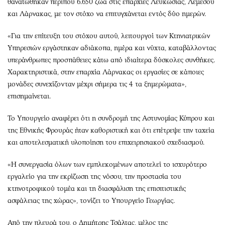
θανατώθηκαν περίπου 6.650 ζώα στις επαρχίες Λευκωσίας, Λεμεσού
και Λάρνακας, με τον στόχο να επιτυγχάνεται εντός δύο ημερών.
«Για την επίτευξη του στόχου αυτού, λειτουργοί των Κτηνιατρικών
Υπηρεσιών εργάστηκαν αδιάκοπα, ημέρα και νύχτα, καταβάλλοντας
υπεράνθρωπες προσπάθειες κάτω από ιδιαίτερα δύσκολες συνθήκες.
Χαρακτηριστικά, στην επαρχία Λάρνακας οι εργασίες σε κάποιες
μονάδες συνεχίζονταν μέχρι σήμερα τις 4 τα ξημερώματα»,
επισημαίνεται.
Το Υπουργείο αναφέρει ότι η συνδρομή της Αστυνομίας Κύπρου και
της Εθνικής Φρουράς ήταν καθοριστική και ότι επέτρεψε την ταχεία
και αποτελεσματική υλοποίηση του επιχειρησιακού σχεδιασμού.
«Η συνεργασία όλων των εμπλεκομένων αποτελεί το ισχυρότερο
εργαλείο για την εκρίζωση της νόσου, την προστασία του
κτηνοτροφικού τομέα και τη διασφάλιση της επισιτιστικής
ασφάλειας της χώρας», τονίζει το Υπουργείο Γεωργίας.
Από την πλευρά του, ο Δημήτρης Τσάλτας, μέλος της