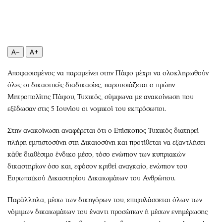
Περιβάλλον
Ταξίδια
Ελλάδα
Συνταγές
Κόσμος
Έξοδος
Παράξενα
Media
A−
A+
Πολιτισμός
Εκπομπές
Αποφασισμένος να παραμείνει στην Πάφο μέχρι να ολοκληρωθούν
Σινεμά
Wine routes
όλες οι δικαστικές διαδικασίες, παρουσιάζεται ο πρώην
Θέατρο-Χορός
Podcasts
Μητροπολίτης Πάφου, Τυχικός, σύμφωνα με ανακοίνωση που
Μουσική
Uncut
εξέδωσαν στις 5 Ιουνίου οι νομικοί του εκπρόσωποι.
Εικαστικά
Προσφορές
Στην ανακοίνωση αναφέρεται ότι ο Επίσκοπος Τυχικός διατηρεί
Βιβλίο
Προσωπικότητες στην ''Κ''
πλήρη εμπιστοσύνη στη Δικαιοσύνη και προτίθεται να εξαντλήσει
Χειρόγραφα
Επιστολές
κάθε διαθέσιμο ένδικο μέσο, τόσο ενώπιον των κυπριακών
δικαστηρίων όσο και, εφόσον κριθεί αναγκαίο, ενώπιον του
Ευρωπαϊκού Δικαστηρίου Δικαιωμάτων του Ανθρώπου.
Παράλληλα, μέσω των δικηγόρων του, επιφυλάσσεται όλων των
νόμιμων δικαιωμάτων του έναντι προσώπων ή μέσων ενημέρωσης