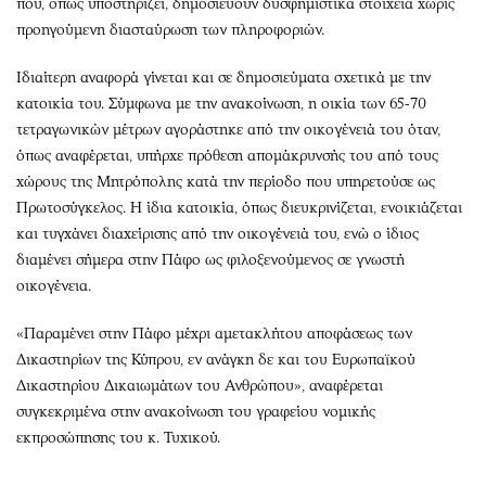
που, όπως υποστηρίζει, δημοσιεύουν δυσφημιστικά στοιχεία χωρίς
προηγούμενη διασταύρωση των πληροφοριών.
Ιδιαίτερη αναφορά γίνεται και σε δημοσιεύματα σχετικά με την
κατοικία του. Σύμφωνα με την ανακοίνωση, η οικία των 65-70
τετραγωνικών μέτρων αγοράστηκε από την οικογένειά του όταν,
όπως αναφέρεται, υπήρχε πρόθεση απομάκρυνσής του από τους
χώρους της Μητρόπολης κατά την περίοδο που υπηρετούσε ως
Πρωτοσύγκελος. Η ίδια κατοικία, όπως διευκρινίζεται, ενοικιάζεται
και τυγχάνει διαχείρισης από την οικογένειά του, ενώ ο ίδιος
διαμένει σήμερα στην Πάφο ως φιλοξενούμενος σε γνωστή
οικογένεια.
«Παραμένει στην Πάφο μέχρι αμετακλήτου αποφάσεως των
Δικαστηρίων της Κύπρου, εν ανάγκη δε και του Ευρωπαϊκού
Δικαστηρίου Δικαιωμάτων του Ανθρώπου», αναφέρεται
συγκεκριμένα στην ανακοίνωση του γραφείου νομικής
εκπροσώπησης του κ. Τυχικού.