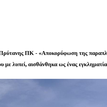
 ο Πρύτανης ΠΚ - «Αποκορύφωση της παρα
που με λυπεί, αισθάνθηκα ως ένας εγκληματί