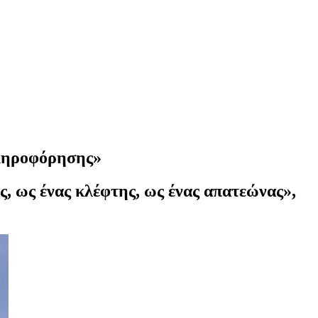
πληροφόρησης»
ας, ως ένας κλέφτης, ως ένας απατεώνας»,