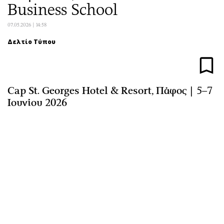
Business School
Αθλητισμός
Geek
Κύπρος
Νέα
07.05.2026 | 14:58
Ελλάδα
Κινητά-tablets
Δελτίο Τύπου
Διεθνή
Social
Κληρώσεις Allwyn
Αυτοκίνηση
Οικονομική
Αφιερώματα
Cap St. Georges Hotel & Resort, Πάφος | 5–7
Οικονομία
Πολιτική
Ιουνίου 2026
Real Estate
Οικονομία
Επιχειρήσεις
Γενικά
Αγορές
Αναδρομές
Money Review
Πρόσωπα
AstroBank Properties
Περιβάλλον
Trends
Good Life
Ενέργεια
Γυναίκα
Ναυτιλία
Showbiz