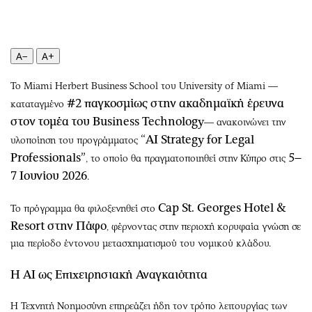
Περιβάλλον
Ταξίδια
Ελλάδα
Συνταγές
Κόσμος
Έξοδος
A−
A+
Παράξενα
Media
Πολιτισμός
Εκπομπές
Το Miami Herbert Business School του University of Miami —
#2 παγκοσμίως στην ακαδημαϊκή έρευνα
καταταγμένο
Σινεμά
Wine routes
στον τομέα του Business Technology
— ανακοινώνει την
Θέατρο-Χορός
Podcasts
“AI Strategy for Legal
υλοποίηση του προγράμματος
Μουσική
Uncut
Professionals”
5–
, το οποίο θα πραγματοποιηθεί στην Κύπρο στις
Εικαστικά
Προσφορές
7 Ιουνίου 2026
.
Βιβλίο
Προσωπικότητες στην ''Κ''
Χειρόγραφα
Επιστολές
Cap St. Georges Hotel &
Το πρόγραμμα θα φιλοξενηθεί στο
Resort στην Πάφο
, φέρνοντας στην περιοχή κορυφαία γνώση σε
μια περίοδο έντονου μετασχηματισμού του νομικού κλάδου.
Η AI ως Επιχειρησιακή Αναγκαιότητα
Η Τεχνητή Νοημοσύνη επηρεάζει ήδη τον τρόπο λειτουργίας των