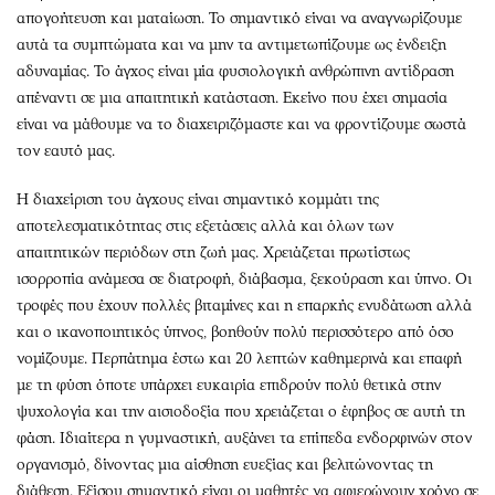
απογοήτευση και ματαίωση. Το σημαντικό είναι να αναγνωρίζουμε
αυτά τα συμπτώματα και να μην τα αντιμετωπίζουμε ως ένδειξη
αδυναμίας. Το άγχος είναι μία φυσιολογική ανθρώπινη αντίδραση
απέναντι σε μια απαιτητική κατάσταση. Εκείνο που έχει σημασία
είναι να μάθουμε να το διαχειριζόμαστε και να φροντίζουμε σωστά
τον εαυτό μας.
Η διαχείριση του άγχους είναι σημαντικό κομμάτι της
αποτελεσματικότητας στις εξετάσεις αλλά και όλων των
απαιτητικών περιόδων στη ζωή μας. Χρειάζεται πρωτίστως
ισορροπία ανάμεσα σε διατροφή, διάβασμα, ξεκούραση και ύπνο. Οι
τροφές που έχουν πολλές βιταμίνες και η επαρκής ενυδάτωση αλλά
και ο ικανοποιητικός ύπνος, βοηθούν πολύ περισσότερο από όσο
νομίζουμε. Περπάτημα έστω και 20 λεπτών καθημερινά και επαφή
με τη φύση όποτε υπάρχει ευκαιρία επιδρούν πολύ θετικά στην
ψυχολογία και την αισιοδοξία που χρειάζεται ο έφηβος σε αυτή τη
φάση. Ιδιαίτερα η γυμναστική, αυξάνει τα επίπεδα ενδορφινών στον
οργανισμό, δίνοντας μια αίσθηση ευεξίας και βελιτώνοντας τη
διάθεση. Εξίσου σημαντικό είναι οι μαθητές να αφιερώνουν χρόνο σε