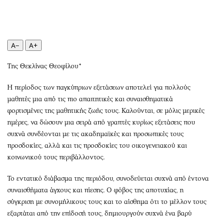
Περιβάλλον
Ταξίδια
Ελλάδα
Συνταγές
Κόσμος
Έξοδος
Παράξενα
Media
A−
A+
Πολιτισμός
Εκπομπές
Της Θεκλίνας Θεοφίλου*
Σινεμά
Wine routes
Θέατρο-Χορός
Podcasts
Η περίοδος των παγκύπριων εξετάσεων αποτελεί για πολλούς
μαθητές μια από τις πιο απαιτητικές και συναισθηματικά
Μουσική
Uncut
φορτισμένες της μαθητικής ζωής τους. Καλούνται, σε μόλις μερικές
Εικαστικά
Προσφορές
ημέρες, να δώσουν μια σειρά από γραπτές κυρίως εξετάσεις που
Βιβλίο
Προσωπικότητες στην ''Κ''
συχνά συνδέονται με τις ακαδημαϊκές και προσωπικές τους
Χειρόγραφα
Επιστολές
προσδοκίες, αλλά και τις προσδοκίες του οικογενειακού και
κοινωνικού τους περιβάλλοντος.
Το εντατικό διάβασμα της περιόδου, συνοδεύεται συχνά από έντονα
συναισθήματα άγχους και πίεσης. Ο φόβος της αποτυχίας, η
σύγκριση με συνομήλικους τους και το αίσθημα ότι το μέλλον τους
εξαρτάται από την επίδοσή τους, δημιουργούν συχνά ένα βαρύ