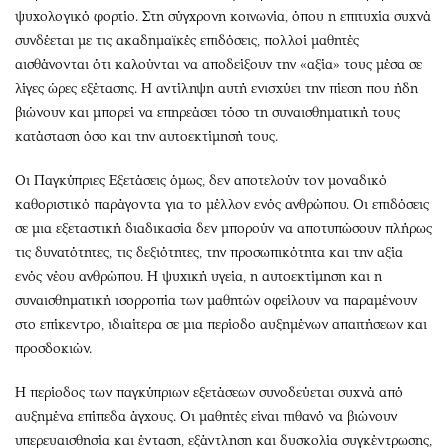
ψυχολογικό φορτίο. Στη σύγχρονη κοινωνία, όπου η επιτυχία συχνά
συνδέεται με τις ακαδημαϊκές επιδόσεις, πολλοί μαθητές
αισθάνονται ότι καλούνται να αποδείξουν την «αξία» τους μέσα σε
λίγες ώρες εξέτασης. Η αντίληψη αυτή ενισχύει την πίεση που ήδη
βιώνουν και μπορεί να επηρεάσει τόσο τη συναισθηματική τους
κατάσταση όσο και την αυτοεκτίμησή τους.
Οι Παγκύπριες Εξετάσεις όμως, δεν αποτελούν τον μοναδικό
καθοριστικό παράγοντα για το μέλλον ενός ανθρώπου. Οι επιδόσεις
σε μια εξεταστική διαδικασία δεν μπορούν να αποτυπώσουν πλήρως
τις δυνατότητες, τις δεξιότητες, την προσωπικότητα και την αξία
ενός νέου ανθρώπου. Η ψυχική υγεία, η αυτοεκτίμηση και η
συναισθηματική ισορροπία των μαθητών οφείλουν να παραμένουν
στο επίκεντρο, ιδιαίτερα σε μια περίοδο αυξημένων απαιτήσεων και
προσδοκιών.
Η περίοδος των παγκύπριων εξετάσεων συνοδεύεται συχνά από
αυξημένα επίπεδα άγχους. Οι μαθητές είναι πιθανό να βιώνουν
υπερευαισθησία και ένταση, εξάντληση και δυσκολία συγκέντρωσης,