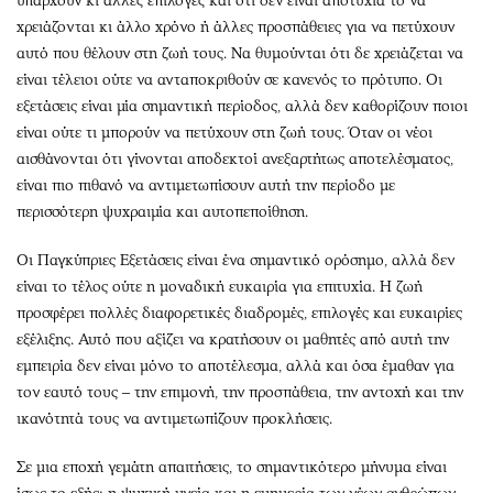
υπάρχουν κι άλλες επιλογές και ότι δεν είναι αποτυχία το να
χρειάζονται κι άλλο χρόνο ή άλλες προσπάθειες για να πετύχουν
αυτό που θέλουν στη ζωή τους. Να θυμούνται ότι δε χρειάζεται να
είναι τέλειοι ούτε να ανταποκριθούν σε κανενός το πρότυπο. Οι
εξετάσεις είναι μία σημαντική περίοδος, αλλά δεν καθορίζουν ποιοι
είναι ούτε τι μπορούν να πετύχουν στη ζωή τους. Όταν οι νέοι
αισθάνονται ότι γίνονται αποδεκτοί ανεξαρτήτως αποτελέσματος,
είναι πιο πιθανό να αντιμετωπίσουν αυτή την περίοδο με
περισσότερη ψυχραιμία και αυτοπεποίθηση.
Οι Παγκύπριες Εξετάσεις είναι ένα σημαντικό ορόσημο, αλλά δεν
είναι το τέλος ούτε η μοναδική ευκαιρία για επιτυχία. Η ζωή
προσφέρει πολλές διαφορετικές διαδρομές, επιλογές και ευκαιρίες
εξέλιξης. Αυτό που αξίζει να κρατήσουν οι μαθητές από αυτή την
εμπειρία δεν είναι μόνο το αποτέλεσμα, αλλά και όσα έμαθαν για
τον εαυτό τους – την επιμονή, την προσπάθεια, την αντοχή και την
ικανότητά τους να αντιμετωπίζουν προκλήσεις.
Σε μια εποχή γεμάτη απαιτήσεις, το σημαντικότερο μήνυμα είναι