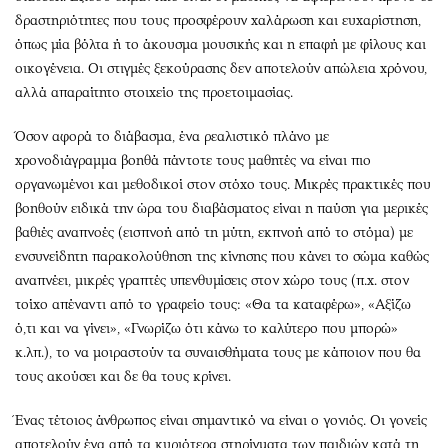
δραστηριότητες που τους προσφέρουν χαλάρωση και ευχαρίστηση,
όπως μία βόλτα ή το άκουσμα μουσικής και η επαφή με φίλους και
οικογένεια. Οι στιγμές ξεκούρασης δεν αποτελούν απώλεια χρόνου,
αλλά απαραίτητο στοιχείο της προετοιμασίας.
Όσον αφορά το διάβασμα, ένα ρεαλιστικό πλάνο με
χρονοδιάγραμμα βοηθά πάντοτε τους μαθητές να είναι πιο
οργανωμένοι και μεθοδικοί στον στόχο τους. Μικρές πρακτικές που
βοηθούν ειδικά την ώρα του διαβάσματος είναι η παύση για μερικές
βαθιές αναπνοές (εισπνοή από τη μύτη, εκπνοή από το στόμα) με
ενσυνείδητη παρακολούθηση της κίνησης που κάνει το σώμα καθώς
αναπνέει, μικρές γραπτές υπενθυμίσεις στον χώρο τους (π.χ. στον
τοίχο απέναντι από το γραφείο τους: «Θα τα καταφέρω», «Αξίζω
ό,τι και να γίνει», «Γνωρίζω ότι κάνω το καλύτερο που μπορώ»
κ.λπ.), το να μοιραστούν τα συναισθήματα τους με κάποιον που θα
τους ακούσει και δε θα τους κρίνει.
Ένας τέτοιος άνθρωπος είναι σημαντικό να είναι ο γονιός. Οι γονείς
αποτελούν ένα από τα κυριότερα στηρίγματα των παιδιών κατά τη