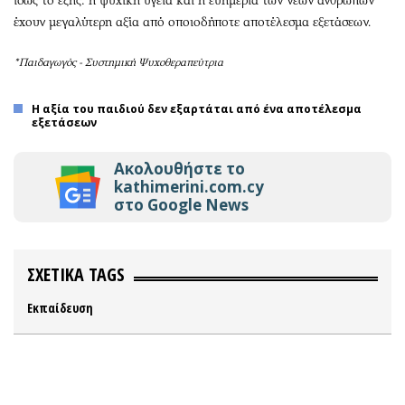
ίσως το εξής: η ψυχική υγεία και η ευημερία των νέων ανθρώπων
έχουν μεγαλύτερη αξία από οποιοδήποτε αποτέλεσμα εξετάσεων.
*Παιδαγωγός - Συστημική Ψυχοθεραπεύτρια
H αξία του παιδιού δεν εξαρτάται από ένα αποτέλεσμα
εξετάσεων
Ακολουθήστε το
kathimerini.com.cy
στο Google News
ΣΧΕΤΙΚΑ TAGS
Εκπαίδευση