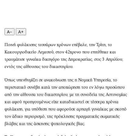
Περιβάλλον
Ταξίδια
Ελλάδα
Συνταγές
Κόσμος
Έξοδος
Παράξενα
Media
A−
A+
Πολιτισμός
Εκπομπές
Ποινή φυλάκισης τεσσάρων χρόνων επέβαλε, την Τρίτη, το
Σινεμά
Wine routes
Κακουργιοδικείο Λεμεσού, στον 42χρονο που επιτέθηκε και
Θέατρο-Χορός
Podcasts
τραυμάτισε γυναίκα δικηγόρο της Δημοκρατίας, στις 3 Απριλίου,
Μουσική
Uncut
εντός της αίθουσας του δικαστηρίου.
Εικαστικά
Προσφορές
Όπως υπενθυμίζει σε ανακοίνωση της η Νομική Υπηρεσία, το
Βιβλίο
Προσωπικότητες στην ''Κ''
περιστατικό συνέβη κατά την αποχώρηση του εν λόγω προσώπου
Χειρόγραφα
Επιστολές
από την αίθουσα του δικαστηρίου, με τη συνοδεία της Αστυνομίας
και αφού προηγουμένως είχε καταδικαστεί σε τέσσερα χρόνια
φυλάκιση, για υπόθεση που αφορούσε αρπαγή γυναίκας με σκοπό
τον άδικο περιορισμό, της πρόκλησης πραγματικής σωματικής
βλάβης και της άσκησης ψυχολογικής βίας.