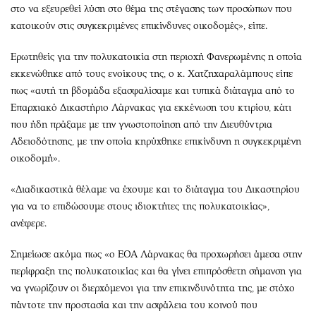
στο να εξευρεθεί λύση στο θέμα της στέγασης των προσώπων που
κατοικούν στις συγκεκριμένες επικίνδυνες οικοδομές», είπε.
Ερωτηθείς για την πολυκατοικία στη περιοχή Φανερωμένης η οποία
εκκενώθηκε από τους ενοίκους της, ο κ. Χατζηχαραλάμπους είπε
πως «αυτή τη βδομάδα εξασφαλίσαμε και τυπικά διάταγμα από το
Επαρχιακό Δικαστήριο Λάρνακας για εκκένωση του κτιρίου, κάτι
που ήδη πράξαμε με την γνωστοποίηση από την Διευθύντρια
Αδειοδότησης, με την οποία κηρύχθηκε επικίνδυνη η συγκεκριμένη
οικοδομή».
«Διαδικαστικά θέλαμε να έχουμε και το διάταγμα του Δικαστηρίου
για να το επιδώσουμε στους ιδιοκτήτες της πολυκατοικίας»,
ανέφερε.
Σημείωσε ακόμα πως «ο ΕΟΑ Λάρνακας θα προχωρήσει άμεσα στην
περίφραξη της πολυκατοικίας και θα γίνει επιπρόσθετη σήμανση για
να γνωρίζουν οι διερχόμενοι για την επικινδυνότητα της, με στόχο
πάντοτε την προστασία και την ασφάλεια του κοινού που