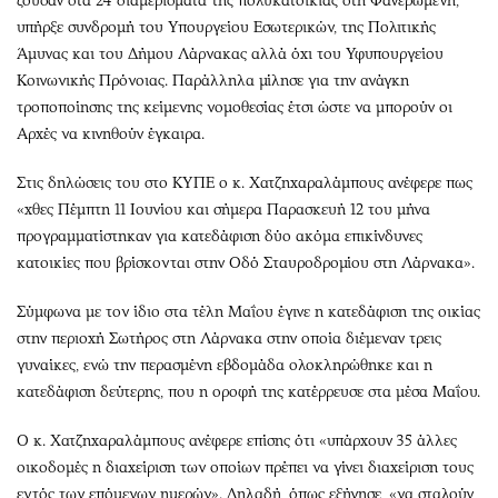
ζούσαν στα 24 διαμερίσματα της πολυκατοικίας στη Φανερωμένη,
υπήρξε συνδρομή του Υπουργείου Εσωτερικών, της Πολιτικής
Άμυνας και του Δήμου Λάρνακας αλλά όχι του Υφυπουργείου
Κοινωνικής Πρόνοιας. Παράλληλα μίλησε για την ανάγκη
τροποποίησης της κείμενης νομοθεσίας έτσι ώστε να μπορούν οι
Αρχές να κινηθούν έγκαιρα.
Στις δηλώσεις του στο ΚΥΠΕ ο κ. Χατζηχαραλάμπους ανέφερε πως
«χθες Πέμπτη 11 Ιουνίου και σήμερα Παρασκευή 12 του μήνα
προγραμματίστηκαν για κατεδάφιση δύο ακόμα επικίνδυνες
κατοικίες που βρίσκονται στην Οδό Σταυροδρομίου στη Λάρνακα».
Σύμφωνα με τον ίδιο στα τέλη Μαΐου έγινε η κατεδάφιση της οικίας
στην περιοχή Σωτήρος στη Λάρνακα στην οποία διέμεναν τρεις
γυναίκες, ενώ την περασμένη εβδομάδα ολοκληρώθηκε και η
κατεδάφιση δεύτερης, που η οροφή της κατέρρευσε στα μέσα Μαΐου.
Ο κ. Χατζηχαραλάμπους ανέφερε επίσης ότι «υπάρχουν 35 άλλες
οικοδομές η διαχείριση των οποίων πρέπει να γίνει διαχείριση τους
εντός των επόμενων ημερών». Δηλαδή, όπως εξήγησε, «να σταλούν