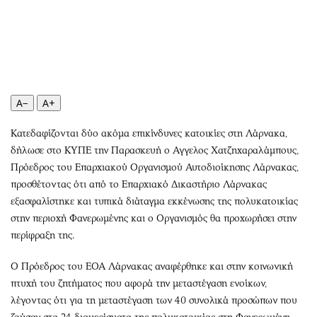
Περιβάλλον
Ταξίδια
Ελλάδα
Συνταγές
Κόσμος
Έξοδος
Παράξενα
Media
Πολιτισμός
Εκπομπές
A−
A+
Σινεμά
Wine routes
Θέατρο-Χορός
Podcasts
Κατεδαφίζονται δύο ακόμα επικίνδυνες κατοικίες στη Λάρνακα,
Μουσική
Uncut
δήλωσε στο ΚΥΠΕ την Παρασκευή ο Αγγελος Χατζηχαραλάμπους,
Πρόεδρος του Επαρχιακού Οργανισμού Αυτοδιοίκησης Λάρνακας,
Εικαστικά
Προσφορές
προσθέτοντας ότι από το Επαρχιακό Δικαστήριο Λάρνακας
Βιβλίο
Προσωπικότητες στην ''Κ''
εξασφαλίστηκε και τυπικά διάταγμα εκκένωσης της πολυκατοικίας
Χειρόγραφα
Επιστολές
στην περιοχή Φανερωμένης και ο Οργανισμός θα προχωρήσει στην
περίφραξη της.
Ο Πρόεδρος του ΕΟΑ Λάρνακας αναφέρθηκε και στην κοινωνική
πτυχή του ζητήματος που αφορά την μεταστέγαση ενοίκων,
λέγοντας ότι για τη μεταστέγαση των 40 συνολικά προσώπων που