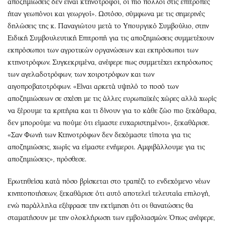
αποζημιώσεις δεν είναι κτηνοτρόφοι, οι πιο πολλοί στις επιτροπές
ήταν γεωπόνοι και γεωργοί». Ωστόσο, σύμφωνα με τις σημερινές
δηλώσεις της κ. Παναγιώτου μετά το Υπουργικό Συμβούλιο, στην
Ειδική Συμβουλευτική Επιτροπή για τις αποζημιώσεις συμμετέχουν
εκπρόσωποι των αγροτικών οργανώσεων και εκπρόσωποι των
κτηνοτρόφων. Συγκεκριμένα, ανέφερε πως συμμετέχει εκπρόσωπος
των αγελαδοτρόφων, των χοιροτρόφων και των
αιγοπροβατοτρόφων. «Είναι αρκετά υψηλό το ποσό των
αποζημιώσεων σε σχέση με τις άλλες ευρωπαϊκές χώρες αλλά χωρίς
να ξέρουμε τα κριτήρια και τι δίνουν για το κάθε ζώο πιο ξεκάθαρα,
δεν μπορούμε να πούμε ότι είμαστε ευχαριστημένοι», ξεκαθάρισε.
«Σαν Φωνή των Κτηνοτρόφων δεν δεχόμαστε τίποτα για τις
αποζημιώσεις, χωρίς να είμαστε ενήμεροι. Αμφιβάλλουμε για τις
αποζημιώσεις», πρόσθεσε.
Ερωτηθείσα κατά πόσο βρίσκεται στο τραπέζι το ενδεχόμενο νέων
κινητοποιήσεων, ξεκαθάρισε ότι αυτό αποτελεί τελευταία επιλογή,
ενώ παράλληλα εξέφρασε την εκτίμηση ότι οι θανατώσεις θα
σταματήσουν με την ολοκλήρωση των εμβολιασμών. Όπως ανέφερε,