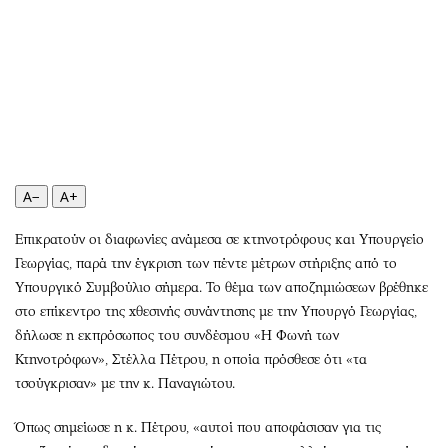
Περιβάλλον
Ταξίδια
Ελλάδα
Συνταγές
Κόσμος
Έξοδος
Παράξενα
Media
Πολιτισμός
Εκπομπές
Σινεμά
Wine routes
Θέατρο-Χορός
Podcasts
A−
A+
Μουσική
Uncut
Εικαστικά
Προσφορές
Επικρατούν οι διαφωνίες ανάμεσα σε κτηνοτρόφους και Υπουργείο
Γεωργίας, παρά την έγκριση των πέντε μέτρων στήριξης από το
Βιβλίο
Προσωπικότητες στην ''Κ''
Υπουργικό Συμβούλιο σήμερα. Το θέμα των αποζημιώσεων βρέθηκε
Χειρόγραφα
Επιστολές
στο επίκεντρο της χθεσινής συνάντησης με την Υπουργό Γεωργίας,
δήλωσε η εκπρόσωπος του συνδέσμου «Η Φωνή των
Κτηνοτρόφων», Στέλλα Πέτρου, η οποία πρόσθεσε ότι «τα
τσούγκρισαν» με την κ. Παναγιώτου.
Όπως σημείωσε η κ. Πέτρου, «αυτοί που αποφάσισαν για τις