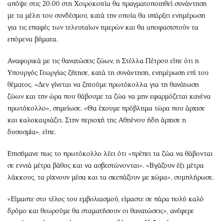
απόψε στις 20:00 στη Χοιροκοιτία θα πραγματοποιηθεί συνάντηση
με τα μέλη του συνδέσμου, κατά την οποία θα υπάρξει ενημέρωση
για τις επαφές των τελευταίων ημερών και θα αποφασιστούν τα
επόμενα βήματα.
Αναφορικά με τις θανατώσεις ζώων, η Στέλλα Πέτρου είπε ότι η
Υπουργός Γεωργίας ζήτησε, κατά τη συνάντηση, ενημέρωση επί του
θέματος. «Δεν γίνεται να ζητούμε πρωτόκολλα για τη θανάτωση
ζώων και την ώρα που θάβουμε τα ζώα να μην εφαρμόζεται κανένα
πρωτόκολλο», σημείωσε. «Θα έχουμε πρόβλημα τώρα που άρχισε
και καλοκαιριάζει. Στην περιοχή της Αθηένου ήδη άρχισε η
δυσοσμία», είπε.
Επισήμανε πως το πρωτόκολλο λέει ότι «πρέπει τα ζώα να θάβονται
σε εννιά μέτρα βάθος και να ασβεστώνονται». «Βγάζουν έξι μέτρα
λάκκους, τα ρίχνουν μέσα και τα σκεπάζουν με χώμα», συμπλήρωσε.
«Είμαστε στο τέλος του εμβολιασμού, είμαστε σε πάρα πολύ καλό
δρόμο και θεωρούμε θα σταματήσουν οι θανατώσεις», ανέφερε