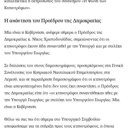
καταληκτικά η εκπρόσωπος του συνδέσμου «Η Φωνή των
Κτηνοτρόφων».
Η απάντηση του Προέδρου της Δημοκρατίας
Μία είναι η Κυβέρνηση, ανέφερε σήμερα ο Πρόεδρος της
Δημοκρατίας κ. Νίκος Χριστοδουλίδης, σημειώνοντας ότι οι
κτηνοτρόφοι έχουν ήδη συναντηθεί με την Υπουργό και με στελέχη
του Υπουργείου Γεωργίας.
Σε δηλώσεις του στους δημοσιογράφους, προσερχόμενος στη Γενική
Συνέλευσης του Κυπριακού Ναυτιλιακού Επιμελητηρίου, στη
Λεμεσό, και σε παρατήρηση δημοσιογράφου ότι οι κτηνοτρόφοι
είναι απογοητευμένοι διότι δεν τους έχει συναντήσει, ο Πρόεδρος
της Δημοκρατίας είπε ότι «οι κτηνοτρόφοι συναντήθηκαν χθες με
την Υπουργό Γεωργίας, με στελέχη του Υπουργείου Γεωργίας. Μία
είναι η Κυβέρνηση.
Θέλω να σας πω ότι σήμερα στο Υπουργικό Συμβούλιο
αποφασίσαμε για τη στήριξη προς τους κτηνοτρόφους, η όποια