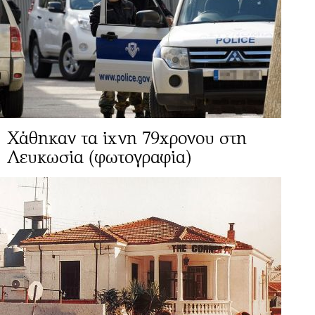
Χάθηκαν τα ίχνη 79χρονου στη
Λευκωσία (φωτογραφία)