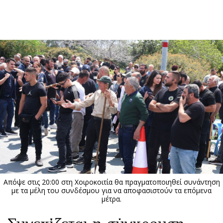
ΕΓΓΡΑΦΗ
ΕΙΣΟΔΟΣ
ΚΑΤΗΓΟΡΙΕΣ
ΣΥΝΔΕΣΗ
Κύπρος
Απόψεις
Παιδεία
Αρθρογραφία
Υγεία
The Hill
Πολιτική
Υγεία
Βουλευτικές 2026
Αγγελίες
Εκλογές 2024
Ενοικιάζονται
Απόψε στις 20:00 στη Χοιροκοιτία θα πραγματοποιηθεί συνάντηση
Προεδρικές 2023
Πωλούνται
με τα μέλη του συνδέσμου για να αποφασιστούν τα επόμενα
μέτρα.
Δημοσκοπήσεις
Ζητούν εργασία
Διπλωματία
Θέσεις εργασίας