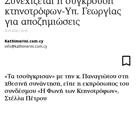
Συνεχίζεται η σύγκρουση
Αθλητισμός
Geek
κτηνοτρόφων-Υπ. Γεωργίας
Κύπρος
Νέα
για αποζημιώσεις
Ελλάδα
Κινητά-tablets
13.05.2026 | 12:39
Διεθνή
Social
Κληρώσεις Allwyn
Αυτοκίνηση
Kathimerini.com.cy
info@kathimerini.com.cy
Οικονομική
Αφιερώματα
Οικονομία
Πολιτική
Real Estate
Οικονομία
«Τα τσούγκρισαν» με την κ. Παναγιώτου στη
Επιχειρήσεις
Γενικά
χθεσινή συνάντηση, είπε η εκπρόσωπος του
Αγορές
Αναδρομές
συνδέσμου «Η Φωνή των Κτηνοτρόφων»,
Money Review
Πρόσωπα
Στέλλα Πέτρου
AstroBank Properties
Περιβάλλον
Trends
Good Life
Ενέργεια
Γυναίκα
Ναυτιλία
Showbiz