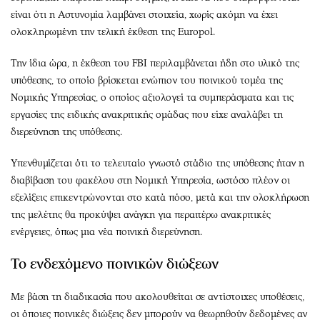
είναι ότι η Αστυνομία λαμβάνει στοιχεία, χωρίς ακόμη να έχει
ολοκληρωμένη την τελική έκθεση της Europol.
Την ίδια ώρα, η έκθεση του FBI περιλαμβάνεται ήδη στο υλικό της
υπόθεσης, το οποίο βρίσκεται ενώπιον του ποινικού τομέα της
Νομικής Υπηρεσίας, ο οποίος αξιολογεί τα συμπεράσματα και τις
εργασίες της ειδικής ανακριτικής ομάδας που είχε αναλάβει τη
διερεύνηση της υπόθεσης.
Υπενθυμίζεται ότι το τελευταίο γνωστό στάδιο της υπόθεσης ήταν η
διαβίβαση του φακέλου στη Νομική Υπηρεσία, ωστόσο πλέον οι
εξελίξεις επικεντρώνονται στο κατά πόσο, μετά και την ολοκλήρωση
της μελέτης θα προκύψει ανάγκη για περαιτέρω ανακριτικές
ενέργειες, όπως μια νέα ποινική διερεύνηση.
Το ενδεχόμενο ποινικών διώξεων
Με βάση τη διαδικασία που ακολουθείται σε αντίστοιχες υποθέσεις,
οι όποιες ποινικές διώξεις δεν μπορούν να θεωρηθούν δεδομένες αν