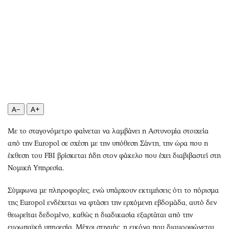
Περιβάλλον
Ταξίδια
Ελλάδα
Συνταγές
Κόσμος
Έξοδος
Παράξενα
Media
Πολιτισμός
Εκπομπές
Σινεμά
Wine routes
Θέατρο-Χορός
Podcasts
Μουσική
Uncut
A−
A+
Εικαστικά
Προσφορές
Με το σταγονόμετρο φαίνεται να λαμβάνει η Αστυνομία στοιχεία
Βιβλίο
Προσωπικότητες στην ''Κ''
από την Europol σε σχέση με την υπόθεση Σάντη, την ώρα που η
Χειρόγραφα
Επιστολές
έκθεση του FBI βρίσκεται ήδη στον φάκελο που έχει διαβιβαστεί στη
Νομική Υπηρεσία.
Σύμφωνα με πληροφορίες, ενώ υπάρχουν εκτιμήσεις ότι το πόρισμα
της Europol ενδέχεται να φτάσει την ερχόμενη εβδομάδα, αυτό δεν
θεωρείται δεδομένο, καθώς η διαδικασία εξαρτάται από την
ευρωπαϊκή υπηρεσία. Μέχρι στιγμής, η εικόνα που διαμορφώνεται