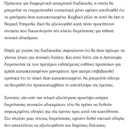
Πρόκειται για διαφορετική ανακριτική διαδικασία, η οποία θα
μπορούσε να ενεργοποιηθεί ουσιαστικά μόνο εφόσον αποδειχθεί ότι
τα μηνύματα ήταν κατασκευασμένα. Κομβικό ρόλο σε αυτό θα έχει η
Νομική Υπηρεσία. Εκεί θα αξιολογηθεί κατά πόσο προκύπτουν
στοιχεία που δικαιολογούν νέο κύκλο διερεύνησης για πιθανά
ποινικά αδικήματα.
Πηγές με γνώση της διαδικασίας σημειώνουν ότι θα ήταν πρόωρο να
γίνεται λόγος για ποινικές διώξεις. Και αυτό διότι, εάν η Αστυνομία
διερευνούσε εκ των προτέρων ενδεχόμενες ευθύνες προσώπων για
χρήση κατασκευασμένων μηνυμάτων, πριν ακόμη επιβεβαιωθεί
οριστικά ότι το υλικό ήταν κατασκευασμένο, θα μπορούσε εύλογα
να θεωρηθεί ότι προκαταλαμβάνει το αποτέλεσμα της έρευνας.
Συνεπώς, εάν από την τελική αξιολόγηση προκύψει ανάγκη
διερεύνησης ποινικών αδικημάτων, τότε θα πρέπει να δοθούν
συγκεκριμένες οδηγίες για νέα έρευνα προς αυτή την κατεύθυνση.
Στο πλαίσιο μιας τέτοιας διερεύνησης, εφόσον δοθεί σχετική οδηγία,
δεν αποκλείεται να αξιολογηθούν και δημόσιες δηλώσεις