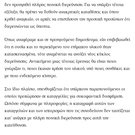
δεν προηγηθεί πλήρης ποινική διερεύνηση. Για να υπάρξει τέτοια
εξέλιξη, θα πρέπει να δοθούν ανακριτικές καταθέσεις και όπου
κριθεί αναγκαίο, οι αρχές να επιστήσουν την προσοχή προσώπων ότι
διερευνώνται ως ύποπτα.
Όπως αναφέραμε και σε προηγούμενο δημοσίευμα, εάν επιβεβαιωθεί
ότι η ουσία και το περιεχόμενο του επίμαχου υλικού ήταν
κατασκευασμένα, τότε αναμένεται να ανοίξει νέος κύκλος
διερεύνησης. Αντικείμενο μιας τέτοιας έρευνας θα είναι ποιοι
γνώριζαν τι, ποιοι έκαναν χρήση του υλικού, υπό ποιες συνθήκες και
με ποιο ενδεχόμενο κίνητρο.
Στο ίδιο πλαίσιο, υπενθυμίζεται ότι υπάρχουν παραπονούμενοι οι
οποίοι προχώρησαν σε καταγγελίες για συκοφαντική δυσφήμιση.
Ωστόσο σύμφωνα με πληροφορίες, η καταγραφή αυτών των
καταγγελιών και των ισχυρισμών που τις συνοδεύουν δεν ταυτίζεται
κατ’ ανάγκη με πλήρη ποινική διερεύνηση προς αυτή την
κατεύθυνση.