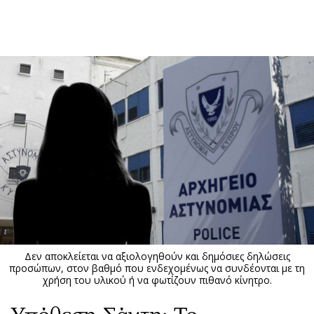
ΕΓΓΡΑΦΗ
ΕΙΣΟΔΟΣ
ΚΑΤΗΓΟΡΙΕΣ
ΣΥΝΔΕΣΗ
Κύπρος
Απόψεις
Παιδεία
Αρθρογραφία
Υγεία
The Hill
Πολιτική
Υγεία
Βουλευτικές 2026
Αγγελίες
Εκλογές 2024
Ενοικιάζονται
Δεν αποκλείεται να αξιολογηθούν και δημόσιες δηλώσεις
Προεδρικές 2023
Πωλούνται
προσώπων, στον βαθμό που ενδεχομένως να συνδέονται με τη
χρήση του υλικού ή να φωτίζουν πιθανό κίνητρο.
Δημοσκοπήσεις
Ζητούν εργασία
Διπλωματία
Θέσεις εργασίας