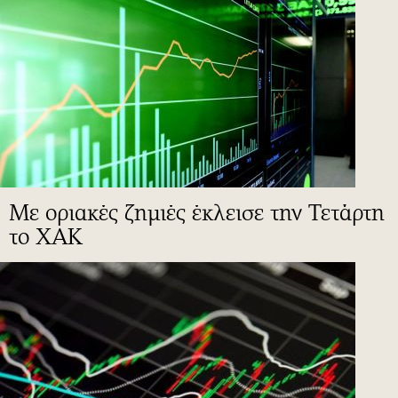
Με οριακές ζημιές έκλεισε την Τετάρτη
το ΧΑΚ