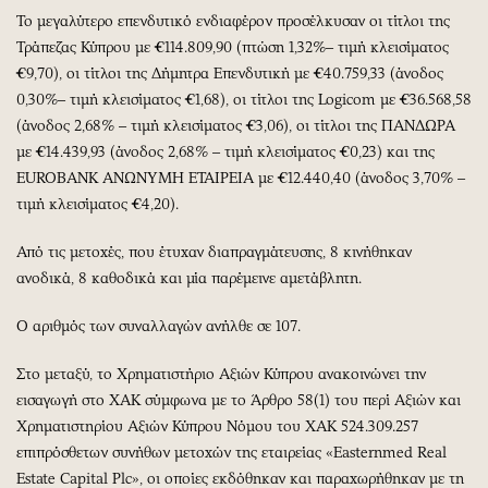
Το μεγαλύτερο επενδυτικό ενδιαφέρον προσέλκυσαν οι τίτλοι της
Τράπεζας Κύπρου με €114.809,90 (πτώση 1,32%– τιμή κλεισίματος
€9,70), οι τίτλοι της Δήμητρα Επενδυτική με €40.759,33 (άνοδος
0,30%– τιμή κλεισίματος €1,68), οι τίτλοι της Logicom με €36.568,58
(άνοδος 2,68% – τιμή κλεισίματος €3,06), οι τίτλοι της ΠΑΝΔΩΡΑ
με €14.439,93 (άνοδος 2,68% – τιμή κλεισίματος €0,23) και της
EUROBANK ΑΝΩΝΥΜΗ ΕΤΑΙΡΕΙΑ με €12.440,40 (άνοδος 3,70% –
τιμή κλεισίματος €4,20).
Από τις μετοχές, που έτυχαν διαπραγμάτευσης, 8 κινήθηκαν
ανοδικά, 8 καθοδικά και μία παρέμεινε αμετάβλητη.
Ο αριθμός των συναλλαγών ανήλθε σε 107.
Στο μεταξύ, το Χρηματιστήριο Αξιών Κύπρου ανακοινώνει την
εισαγωγή στο ΧΑΚ σύμφωνα με το Άρθρο 58(1) του περί Αξιών και
Χρηματιστηρίου Αξιών Κύπρου Νόμου του ΧΑΚ 524.309.257
επιπρόσθετων συνήθων μετοχών της εταιρείας «Easternmed Real
Estate Capital Plc», οι οποίες εκδόθηκαν και παραχωρήθηκαν με τη