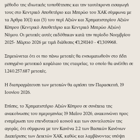
μέθοδο της ιδιωτικής τοποθέτησης και την ταυτόχρονη εισαγωγή
τους στο Κεντρικό Αποθετήριο και Μητρώο του ΧΑΚ σύμφωνα με
τα Άρθρα 10(1) και (3) του περί Αξιών και Χρηματιστηρίου Αξιών
Κύπρου (Κεντρικό Αποθετήριο και Κεντρικό Μητρώο Αξιών)
Νόμου. Οι μετοχές αυτές εκδόθηκαν κατά την περίοδο Νοεμβρίου
2025- Μάρτιο 2026 με τιμή διάθεσης €1,291140 - €1,309968.
Σημειώνεται ότι οι πιο πάνω μετοχές θα ενσωματωθούν στο ήδη
εισηγμένο μετοχικό κεφάλαιο της εταιρείας, το οποίο θα ανέλθει σε
1.240.257.687 μετοχές.
Η διαπραγμάτευση των μετοχών θα αρχίσει την Παρασκευή, 19
Ιουνίου 2026.
Επίσης, το Χρηματιστήριο Αξιών Κύπρου σε συνέχεια της
ανακοίνωσης του ημερομηνίας 19 Μαΐου 2026, ανακοινώνει προς
ενημέρωση του επενδυτικού κοινού και των συντελεστών της
αγοράς, ότι σύμφωνα με τον Kανόνα 2.2 των Βασικών Κανόνων
Διαχείρισης των Δεικτών ΧΑΚ, καθώς και λαμβάνοντας υπόψη