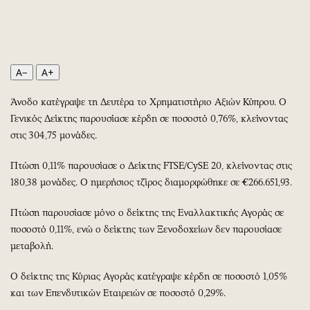
Περιβάλλον
Ταξίδια
Ελλάδα
Συνταγές
Κόσμος
Έξοδος
Παράξενα
Media
A−
A+
Πολιτισμός
Εκπομπές
Άνοδο κατέγραψε τη Δευτέρα το Χρηματιστήριο Αξιών Κύπρου. Ο
Σινεμά
Wine routes
Γενικός Δείκτης παρουσίασε κέρδη σε ποσοστό 0,76%, κλείνοντας
Θέατρο-Χορός
Podcasts
στις 304,75 μονάδες.
Μουσική
Uncut
Εικαστικά
Προσφορές
Πτώση 0,11% παρουσίασε ο Δείκτης FTSE/CySE 20, κλείνοντας στις
180,38 μονάδες. Ο ημερήσιος τζίρος διαμορφώθηκε σε €266.651,93.
Βιβλίο
Προσωπικότητες στην ''Κ''
Χειρόγραφα
Επιστολές
Πτώση παρουσίασε μόνο ο δείκτης της Εναλλακτικής Αγοράς σε
ποσοστό 0,11%, ενώ ο δείκτης των Ξενοδοχείων δεν παρουσίασε
μεταβολή.
Ο δείκτης της Κύριας Αγοράς κατέγραψε κέρδη σε ποσοστό 1,05%
και των Επενδυτικών Εταιρειών σε ποσοστό 0,29%.