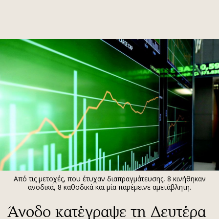
ΕΓΓΡΑΦΗ
ΕΙΣΟΔΟΣ
ΚΑΤΗΓΟΡΙΕΣ
ΣΥΝΔΕΣΗ
Κύπρος
Απόψεις
Παιδεία
Αρθρογραφία
Υγεία
The Hill
Πολιτική
Υγεία
Βουλευτικές 2026
Αγγελίες
Εκλογές 2024
Ενοικιάζονται
Από τις μετοχές, που έτυχαν διαπραγμάτευσης, 8 κινήθηκαν
Προεδρικές 2023
Πωλούνται
ανοδικά, 8 καθοδικά και μία παρέμεινε αμετάβλητη.
Δημοσκοπήσεις
Ζητούν εργασία
Άνοδο κατέγραψε τη Δευτέρα
Διπλωματία
Θέσεις εργασίας