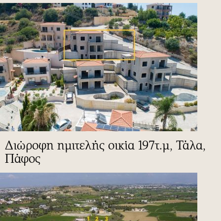
Διώροφη ημιτελής οικία 197τ.μ, Τάλα,
Πάφος