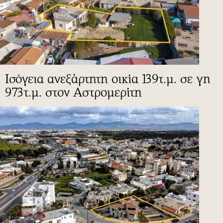
Ισόγεια ανεξάρτητη οικία 139τ.μ. σε γη
973τ.μ. στον Αστρομερίτη