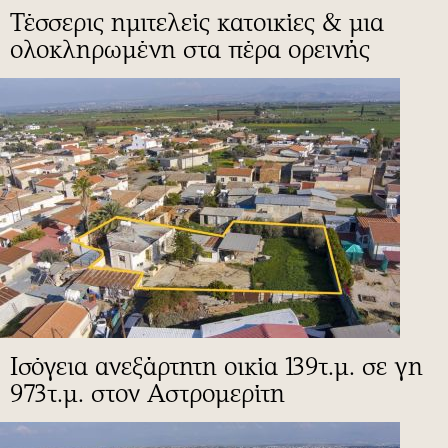
Τέσσερις ημιτελείς κατοικίες & μια
ολοκληρωμένη στα πέρα ορεινής
Ισόγεια ανεξάρτητη οικία 139τ.μ. σε γη
973τ.μ. στον Αστρομερίτη