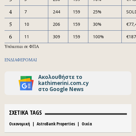
4
7
244
159
25%
SOL
5
10
206
159
30%
€77,
6
11
309
159
100%
€187
Υπόκειται σε ΦΠΑ
ΕΝΔΙΑΦΕΡΟΜΑΙ
Ακολουθήστε το
kathimerini.com.cy
στο Google News
ΣΧΕΤΙΚΑ TAGS
Οικονομική
|
AstroBank Properties
|
Οικία