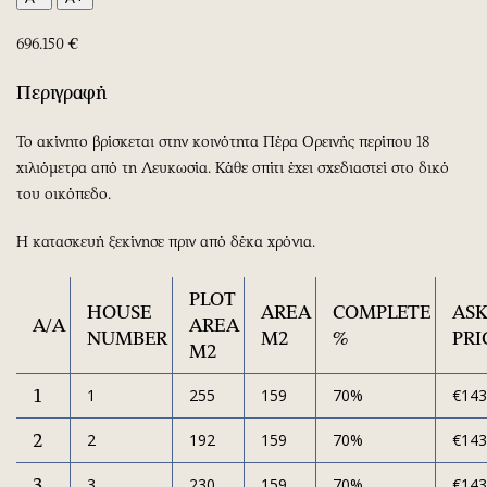
Περιβάλλον
Ταξίδια
Ελλάδα
Συνταγές
696.150 €
Κόσμος
Έξοδος
Περιγραφή
Παράξενα
Media
Πολιτισμός
Εκπομπές
Το ακίνητο βρίσκεται στην κοινότητα Πέρα Ορεινής περίπου 18
Σινεμά
Wine routes
χιλιόμετρα από τη Λευκωσία. Κάθε σπίτι έχει σχεδιαστεί στο δικό
του οικόπεδο.
Θέατρο-Χορός
Podcasts
Μουσική
Uncut
Η κατασκευή ξεκίνησε πριν από δέκα χρόνια.
Εικαστικά
Προσφορές
Βιβλίο
Προσωπικότητες στην ''Κ''
PLOT
HOUSE
AREA
COMPLETE
AS
Χειρόγραφα
Επιστολές
A/A
AREA
NUMBER
M2
%
PRI
M2
1
1
255
159
70%
€143
2
2
192
159
70%
€143
3
3
230
159
70%
€143