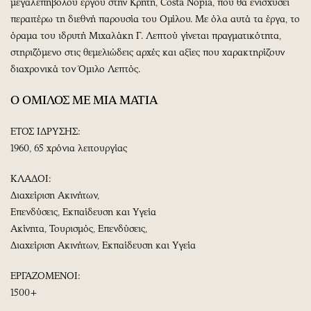
μεγαλεπήβολου έργου στην Κρήτη, Costa Nopia, που θα ενισχύσει
περαιτέρω τη διεθνή παρουσία του Ομίλου. Με όλα αυτά τα έργα, το
όραμα του ιδρυτή Μιχαλάκη Γ. Λεπτού γίνεται πραγματικότητα,
στηριζόμενο στις θεμελιώδεις αρχές και αξίες που χαρακτηρίζουν
διαχρονικά τον Όμιλο Λεπτός.
O
ΟΜΙΛΟΣ ΜΕ ΜΙΑ ΜΑΤΙΑ
ΕΤΟΣ ΙΔΡΥΣΗΣ:
1960, 65 χρόνια λειτουργίας
ΚΛΑΔΟΙ:
Διαχείριση Ακινήτων,
Επενδύσεις, Εκπαίδευση και Υγεία
Ακίνητα, Τουρισμός, Επενδύσεις,
Διαχείριση Ακινήτων, Εκπαίδευση και Υγεία
ΕΡΓΑΖΟΜΕΝΟΙ:
1500+