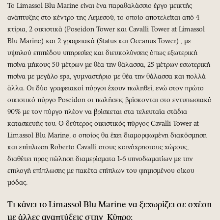
Το Limassol Blu Marine είναι ένα παραθαλάσσιο έργο μεικτής
ανάπτυξης στο κέντρο της Λεμεσού, το οποίο αποτελείται από 4
κτίρια, 2 οικιστικά (Poseidon Tower και Cavalli Tower at Limassol
Blu Marine) και 2 γραφειακά (Status και Oceanus Tower) , με
υψηλού επιπέδου υπηρεσίες και διευκολύνσεις όπως εξωτερική
πισίνα μήκους 50 μέτρων με θέα την θάλασσα, 25 μέτρων εσωτερική
πισίνα με μεγάλο spa, γυμναστήριο με θέα την θάλασσα και πολλά
άλλα. Οι δύο γραφειακοί πύργοι έχουν πωληθεί, ενώ στον πρώτο
οικιστικό πύργο Poseidon οι πωλήσεις βρίσκονται στο εντυπωσιακό
90% με τον πύργο πλέον να βρίσκεται στα τελευταία στάδια
κατασκευής του. O δεύτερος οικιστικός πύργος Cavalli Tower at
Limassol Blu Marine, ο οποίος θα έχει διαμορφωμένη διακόσμηση
και επίπλωση Roberto Cavalli στους κοινόχρηστους χώρους,
διαθέτει προς πώληση διαμερίσματα 1-6 υπνοδωματίων με την
επιλογή επίπλωσης με πακέτα επίπλων του φημισμένου οίκου
μόδας.
Τι κάνει το
Limassol Blu Marine
να ξεχωρίζει σε σχέση
με άλλες αναπτύξεις στην
Κύπρο;