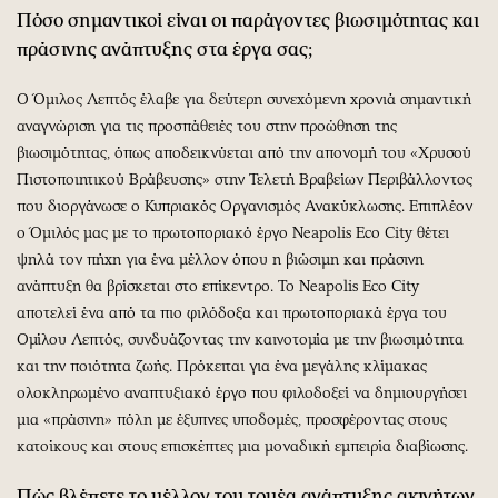
Πόσο σημαντικοί είναι οι παράγοντες βιωσιμότητας και
πράσινης ανάπτυξης στα έργα σας;
Ο Όμιλος Λεπτός έλαβε για δεύτερη συνεχόμενη χρονιά σημαντική
αναγνώριση για τις προσπάθειές του στην προώθηση της
βιωσιμότητας, όπως αποδεικνύεται από την απονομή του «Χρυσού
Πιστοποιητικού Βράβευσης» στην Τελετή Βραβείων Περιβάλλοντος
που διοργάνωσε ο Κυπριακός Οργανισμός Ανακύκλωσης. Επιπλέον
ο Όμιλός μας με το πρωτοποριακό έργο Neapolis Eco City θέτει
ψηλά τον πήχη για ένα μέλλον όπου η βιώσιμη και πράσινη
ανάπτυξη θα βρίσκεται στο επίκεντρο. Το Neapolis Eco City
αποτελεί ένα από τα πιο φιλόδοξα και πρωτοποριακά έργα του
Ομίλου Λεπτός, συνδυάζοντας την καινοτομία με την βιωσιμότητα
και την ποιότητα ζωής. Πρόκειται για ένα μεγάλης κλίμακας
ολοκληρωμένο αναπτυξιακό έργο που φιλοδοξεί να δημιουργήσει
μια «πράσινη» πόλη με έξυπνες υποδομές, προσφέροντας στους
κατοίκους και στους επισκέπτες μια μοναδική εμπειρία διαβίωσης.
Πώς βλέπετε το μέλλον του τομέα ανάπτυξης ακινήτων