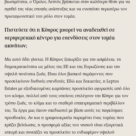
βιωσιμότητα, ο Όμιλος Λεπτός βρίσκεται στην καλύτερη θέση για να
ηγηθεί της νέας εποχής ανάπτυξης και να ενισχύσει περαιτέρω τον
πρωταγωνιστικό του ρόλο στον τομέα.
Πιστεύετε ότι η Κύπρος μπορεί να αναδειχθεί σε
περιφερειακό κέντρο για επενδύσεις στον τομέα
ακινήτων;
Μα αυτό ήδη γίνεται. Η Κύπρος ξεχωρίζει για την ασφάλεια, τη
δημοκρατικότητα ως μέλος της ΕΕ και της Ευρωζώνης και την
υψηλή ποιότητα ζωής. Είναι όλοι βασικοί παράγοντες που
προσελκύουν διεθνείς επενδυτές. Εδώ και δεκαετίες, η Leptos
Estates με εξειδικευμένες καμπάνιες προσελκύει αγοραστές από όλο
τον κόσμο, πολλοί από τους οποίους επιλέγουν την Κύπρο για τον
τρόπο ζωής, το κλίμα και το σταθερό επιχειρηματικό περιβάλλον
της. Τα έργα μας έχουν σχεδιαστεί με βάση αυτές τις παγκόσμιες
προσδοκίες. Αν και η γραφειοκρατία παραμένει ένας τομέας που
χρήζει βελτίωσης, η προσφορά αξίας του νησιού είναι εξαιρετικά
ισχυρή και συνεχίζει να προσελκύει το ενδιαφέρον υψηλού