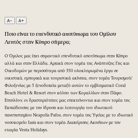
Περιβάλλον
Ταξίδια
Ελλάδα
Συνταγές
Κόσμος
Έξοδος
A−
A+
Παράξενα
Media
Ποιο είναι το επενδυτικό αποτύπωμα του Ομίλου
Πολιτισμός
Εκπομπές
Λεπτός στην Κύπρο σήμερα;
Σινεμά
Wine routes
Θέατρο-Χορός
Podcasts
Ο Όμιλος μας έχει σημαντικό επενδυτικό αποτύπωμα στην Κύπρο
αλλά και στην Ελλάδα. Αρχικά στον τομέα της Ανάπτυξης Γης και
Μουσική
Uncut
Οικοδομών με περισσότερα από 350 ολοκληρωμένα έργα σε
Εικαστικά
Προσφορές
οικιστικά, εμπορικά και τουριστικά ακίνητα, στον τομέα Τουρισμού/
Βιβλίο
Προσωπικότητες στην ''Κ''
Φιλοξενίας με 5 ξενοδοχεία μεταξύ αυτών το εμβληματικό Coral
Χειρόγραφα
Επιστολές
Beach Hotel & Resort στον κόλπο των Κοραλλίων στην Πάφο.
Επιπλέον, οι δραστηριότητες μας επεκτείνονται και στον τομέα της
Εκπαίδευσης με την ίδρυση και λειτουργία του ιδιωτικού
πανεπιστημίου Neapolis Pafos, στον τομέα της Υγείας με το ιδιωτικό
νοσοκομείο Iasis και στον τομέα Διαχείρισης Ακινήτων με την
εταιρία Vesta Holidays.