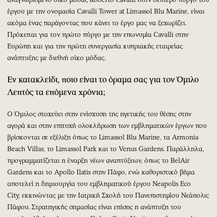
έργου με την ονομασία Cavalli Tower at Limassol Blu Marine, είναι
ακόμα ένας παράγοντας που κάνει το έργο μας να ξεχωρίζει.
Πρόκειται για τον πρώτο πύργο με την επωνυμία Cavalli στην
Ευρώπη και για την πρώτη συνεργασία κυπριακής εταιρείας
ανάπτυξης με διεθνή οίκο μόδας.
Εν κατακλείδι, ποιο είναι το όραμα σας για τον Όμιλο
Λεπτός τα επόμενα χρόνια;
Ο Όμιλος στοχεύει στην ενίσχυση της ηγετικής του θέσης στην
αγορά και στην επιτυχή ολοκλήρωση των εμβληματικών έργων που
βρίσκονται σε εξέλιξη όπως το Limassol Blu Marine, τα Armonia
Beach Villas, το Limassol Park και το Venus Gardens. Παράλληλα,
προγραμματίζεται η έναρξη νέων αναπτύξεων, όπως το BelAir
Gardens και το Apollo Ilatis στην Πάφο, ενώ καθοριστικό βήμα
αποτελεί η δημιουργία του εμβληματικού έργου Neapolis Eco
City, εκκινώντας με την Ιατρική Σχολή του Πανεπιστημίου Νεάπολις
Πάφου. Στρατηγικής σημασίας είναι επίσης η ανάπτυξη του