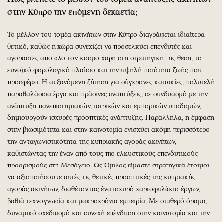
στην Κύπρο την επόμενη δεκαετία;
Το μέλλον του τομέα ακινήτων στην Κύπρο διαγράφεται ιδιαίτερα
θετικό, καθώς η χώρα συνεχίζει να προσελκύει επενδυτές και
αγοραστές από όλο τον κόσμο χάρη στη στρατηγική της θέση, το
ευνοϊκό φορολογικό πλαίσιο και την υψηλή ποιότητα ζωής που
προσφέρει. Η αυξανόμενη ζήτηση για σύγχρονες κατοικίες, πολυτελή
παραθαλάσσια έργα και πράσινες αναπτύξεις, σε συνδυασμό με την
ανάπτυξη πανεπιστημιακών, ιατρικών και εμπορικών υποδομών,
δημιουργούν ισχυρές προοπτικές ανάπτυξης. Παράλληλα, η έμφαση
στην βιωσιμότητα και στην καινοτομία ενισχύει ακόμη περισσότερο
την ανταγωνιστικότητα της κυπριακής αγοράς ακινήτων,
καθιστώντας την έναν από τους πιο ελκυστικούς επενδυτικούς
προορισμούς στη Μεσόγειο. Ως Όμιλος είμαστε στρατηγικά έτοιμοι
να αξιοποιήσουμε αυτές τις θετικές προοπτικές της κυπριακής
αγοράς ακινήτων, διαθέτοντας ένα ισχυρό χαρτοφυλάκιο έργων,
βαθιά τεχνογνωσία και μακροχρόνια εμπειρία. Με σταθερό όραμα,
δυναμικό σχεδιασμό και συνεχή επένδυση στην καινοτομία και την