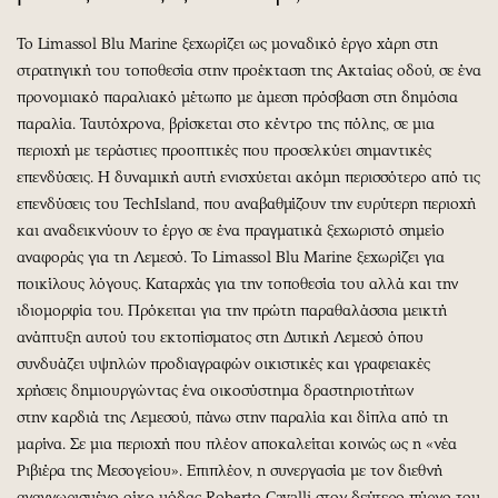
Το Limassol Blu Marine ξεχωρίζει ως μοναδικό έργο χάρη στη
στρατηγική του τοποθεσία στην προέκταση της Ακταίας οδού, σε ένα
προνομιακό παραλιακό μέτωπο με άμεση πρόσβαση στη δημόσια
παραλία. Ταυτόχρονα, βρίσκεται στο κέντρο της πόλης, σε μια
περιοχή με τεράστιες προοπτικές που προσελκύει σημαντικές
επενδύσεις. Η δυναμική αυτή ενισχύεται ακόμη περισσότερο από τις
επενδύσεις του TechIsland, που αναβαθμίζουν την ευρύτερη περιοχή
και αναδεικνύουν το έργο σε ένα πραγματικά ξεχωριστό σημείο
αναφοράς για τη Λεμεσό. Το Limassol Blu Marine ξεχωρίζει για
ποικίλους λόγους. Καταρχάς για την τοποθεσία του αλλά και την
ιδιομορφία του. Πρόκειται για την πρώτη παραθαλάσσια μεικτή
ανάπτυξη αυτού του εκτοπίσματος στη Δυτική Λεμεσό όπου
συνδυάζει υψηλών προδιαγραφών οικιστικές και γραφειακές
χρήσεις δημιουργώντας ένα οικοσύστημα δραστηριοτήτων
στην καρδιά της Λεμεσού, πάνω στην παραλία και δίπλα από τη
μαρίνα. Σε μια περιοχή που πλέον αποκαλείται κοινώς ως η «νέα
Ριβιέρα της Μεσογείου». Επιπλέον, η συνεργασία με τον διεθνή
αναγνωρισμένο οίκο μόδας Roberto Cavalli στον δεύτερο πύργο του