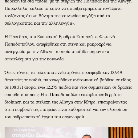
παρέχονται στα παιδιά, με τη στήριξη της Πολιτείας και της Allwyn.
Παράλληλα, κάλεσε το κοινό να στηρίξει έμπρακτα τον Έρανο,
τονίζοντας ότι «η δύναμη της κοινωνίας πηγάζει από τη
συλλογικότητα και την αλληλεγγύη».
Η Πρόεδρος του Κυπριακού Ερυθρού Σταυρού, κ. Φωτεινή
Παπαδοπούλου, αναφέρθηκε στη στενή και μακροχρόνια
συνεργασία με την Allwyn, η οποία αποδίδει σημαντικά
αποτελέσματα για την κοινωνία.
Όπως τόνισε, τα τελευταία εννέα χρόνια, προσφέρθηκαν 12.949
θεραπείες σε παιδιά, παραχωρήθηκε ανθρωπιστική βοήθεια σε είδος
σε 108.371 άτομα, ενώ 12.275 παιδιά και νέοι συμμετείχαν σε δράσεις
ευαισθητοποίησης. Η κ. Παπαδοπούλου ευχαρίστησε θερμά τη
διοίκηση και τα στελέχη της Allwyn στην Κύπρο, επισημαίνοντας
ότι η συμβολή της εταιρείας είναι καθοριστική για την υλοποίηση
του ανθρωπιστικού έργου του οργανισμού.