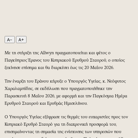
Περιβάλλον
Ταξίδια
Ελλάδα
Συνταγές
Κόσμος
Έξοδος
Παράξενα
Media
Πολιτισμός
Εκπομπές
A−
A+
Σινεμά
Wine routes
Με τη στήριξη της Allwyn πραγματοποιείται και φέτος ο
Θέατρο-Χορός
Podcasts
Παγκύπριος Έρανος του Κυπριακού Ερυθρού Σταυρού, ο οποίος
Μουσική
Uncut
ξεκίνησε επίσημα και θα διαρκέσει έως τις 20 Μαΐου 2026.
Εικαστικά
Προσφορές
Την έναρξη του Εράνου κήρυξε ο Υπουργός Υγείας, κ. Νεόφυτος
Βιβλίο
Προσωπικότητες στην ''Κ''
Χαραλαμπίδης, σε εκδήλωση που πραγματοποιήθηκε την
Χειρόγραφα
Επιστολές
Παρασκευή 8 Μαΐου 2026, με αφορμή και την Παγκόσμια Ημέρα
Ερυθρού Σταυρού και Ερυθράς Ημισελήνου.
Ο Υπουργός Υγείας εξέφρασε τις θερμές του ευχαριστίες προς τον
Κυπριακό Ερυθρό Σταυρό για τη διαχρονική προσφορά του,
επισημαίνοντας τη σημασία της ενίσχυσης των υπηρεσιών που