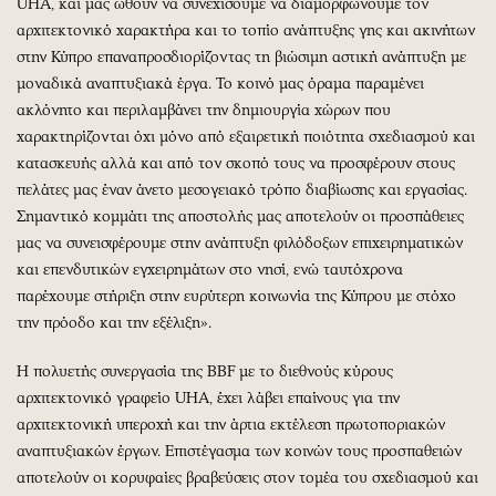
UHA, και μας ωθούν να συνεχίσουμε να διαμορφώνουμε τον
αρχιτεκτονικό χαρακτήρα και το τοπίο ανάπτυξης γης και ακινήτων
στην Κύπρο επαναπροσδιορίζοντας τη βιώσιμη αστική ανάπτυξη με
μοναδικά αναπτυξιακά έργα. Το κοινό μας όραμα παραμένει
ακλόνητο και περιλαμβάνει την δημιουργία χώρων που
χαρακτηρίζονται όχι μόνο από εξαιρετική ποιότητα σχεδιασμού και
κατασκευής αλλά και από τον σκοπό τους να προσφέρουν στους
πελάτες μας έναν άνετο μεσογειακό τρόπο διαβίωσης και εργασίας.
Σημαντικό κομμάτι της αποστολής μας αποτελούν οι προσπάθειες
μας να συνεισφέρουμε στην ανάπτυξη φιλόδοξων επιχειρηματικών
και επενδυτικών εγχειρημάτων στο νησί, ενώ ταυτόχρονα
παρέχουμε στήριξη στην ευρύτερη κοινωνία της Κύπρου με στόχο
την πρόοδο και την εξέλιξη».
Η πολυετής συνεργασία της BBF με το διεθνούς κύρους
αρχιτεκτονικό γραφείο UHA, έχει λάβει επαίνους για την
αρχιτεκτονική υπεροχή και την άρτια εκτέλεση πρωτοποριακών
αναπτυξιακών έργων. Eπιστέγασμα των κοινών τους προσπαθειών
αποτελούν οι κορυφαίες βραβεύσεις στον τομέα του σχεδιασμού και