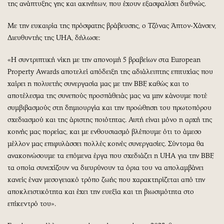
της ανάπτυξης γης και ακινήτων, που έχουν εξασφαλίσει διεθνώς.
Με την ευκαιρία της πρόσφατης βράβευσης, ο Τζόνας Άπτον-Χάνσεν,
Διευθυντής της UHA, δήλωσε:
«Η συντριπτική νίκη με την απονομή 5 βραβείων στα European
Property Awards αποτελεί απόδειξη της αδιάλειπτης επιτυχίας που
χαίρει η πολυετής συνεργασία μας με την BBF, καθώς και το
αποτέλεσμα της συνεπούς προσπάθειάς μας να μην κάνουμε ποτέ
συμβιβασμούς στη δημιουργία και την προώθηση του πρωτοπόρου
σχεδιασμού και της άριστης ποιότητας. Αυτή είναι μόνο η αρχή της
κοινής μας πορείας, και με ενθουσιασμό βλέπουμε ότι το άμεσο
μέλλον μας επιφυλάσσει πολλές κοινές συνεργασίες. Σύντομα θα
ανακοινώσουμε τα επόμενα έργα που σχεδιάζει η UHA για την BBF,
τα οποία συνεχίζουν να διευρύνουν τα όρια του να απολαμβάνει
κανείς έναν μεσογειακό τρόπο ζωής που χαρακτηρίζεται από την
αποκλειστικότητα και έχει την ευεξία και τη βιωσιμότητα στο
επίκεντρό του».