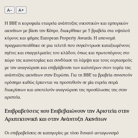
Περιβάλλον
Ταξίδια
A−
A+
Ελλάδα
Συνταγές
Κόσμος
Έξοδος
H BBF, η κορυφαία εταιρεία ανάπτυξης οικιστικών και εμπορικών
Παράξενα
Media
ακινήτων με βάση την Κύπρο, διακρίθηκε με 5 βραβεία στα υψηλού
Πολιτισμός
Εκπομπές
κύρους και φήμης European Property Awards. Η απονομή
πραγματοποιήθηκε σε μια τελετή που συγκέντρωσε καταξιωμένους
Σινεμά
Wine routes
ηγέτες και επαγγελματίες του κλάδου, όπως και πρωτοπόρους στο
Θέατρο-Χορός
Podcasts
χώρο της καινοτομίας και συνδύασε τη λάμψη και τους εορτασμούς
Μουσική
Uncut
με την αναγνώριση και επιβράβευση των καλυτέρων στον τομέα της
Εικαστικά
Προσφορές
ανάπτυξης ακινήτων στην Ευρώπη. Για τη BBF, τα βραβεία συνιστούν
Βιβλίο
Προσωπικότητες στην ''Κ''
oρόσημο καθώς έρχονται να προστεθούν σε μία ευρεία σειρά
διακρίσεων και αποτελούν αναγνώριση της προσήλωσης της στην
Χειρόγραφα
Επιστολές
αριστεία.
Επιβραβεύσεις που Επιβεβαιώνουν την Αριστεία στην
Αρχιτεκτονική και στην Ανάπτυξη Ακινήτων
Οι επιβραβεύσεις σε κατηγορίες με τόσο δυνατό ανταγωνισμό