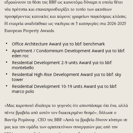
εδραιώνουν τη θέση της BBF ως καινοτόμα δύναμη η οποία θέτει
νέα πρότυπα και επαναπροσδιορίζει το τοπίο των ακινήτων
προσφέροντας κατοικίες και χώρους γραφείων παγκόσμιας κλάσης.
Η εταιρεία αναδείχθηκε ως νικήτρια σε 5 κατηγορίες στα 2024-2025
European Property Awards.
Office Architecture Award για το bbf: benchmark
Apartment / Condominium Development Award για το bbf:
eden roc
Residential Development 2-9 units Award για το bbf:
montebello
Residential High-Rise Development Award για το bbf: sky
tower
Residential Development 10-19 units Award για το bbf:
marco polo
«Μας χαροποιεί ιδιαίτερa το γεγονός ότι αποσπάσαμε όχι ένα, αλλά
πέντε βραβεία από αυτόν τον διακεκριμένο θεσμό», δήλωσε ο
Βαντίμ Ρομάνοφ , CEO της BBF. «Αυτά τα βραβεία δίνουν κίνητρο σε
μας και την ομάδα των αρχιτεκτόνων συνεργατών μας από την