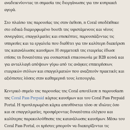
αναδεικνύοντας τη σημασία της διοργάνωσης για την κυπριακή
αγορά.
Στο πλαίσιο της παρουσίας της στην έκθεση, η Coral υποδέχθηκε
στο ειδικά διαμορφωμένο booth της υφιστάμενους και νέους
συνεργάτες, επαγγελματίες και επισκέπτες, παρουσιάζοντας τις
υπηρεσίες και τα εργαλεία που διαθέτει για την καλύτερη διαχείριση
της κατανάλωσης καυσίμων. Η συμμετοχή της εταιρείας έδωσε
επίσης τη δυνατότητα για ουσιαστική επικοινωνία με B2B κοινά και
για ανταλλαγή απόψεων γύρω από τις ανάγκες επιχειρήσεων,
εταιρικών στόλων και επαγγελματιών που αναζητούν πρακτικές και
αξιόπιστες λύσεις στην καθημερινή τους λειτουργία.
Κεντρικό σημείο της παρουσίας της Coral αποτέλεσε η παρουσίαση
της
Coral Pass Prepaid
κάρτας καυσίμων και του Coral Pass Prepaid
Portal. Η προπληρωμένη κάρτα απευθύνεται τόσο σε ιδιώτες όσο
και σε επαγγελματίες, προσφέροντας δυνατότητα ελέγχου και
καλύτερης παρακολούθησης της κατανάλωσης καυσίμων. Μέσω του
Coral Pass Portal, οι χρήστες μπορούν να διαχειρίζονται τις