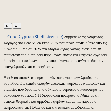
Περιβάλλον
Ταξίδια
Ελλάδα
Συνταγές
Κόσμος
Έξοδος
Παράξενα
Media
A−
A+
Πολιτισμός
Εκπομπές
Coral
Cyprus
(
Shell
Licensee
)
Η
συμμετείχε ως Ασημένιος
Σινεμά
Wine routes
Χορηγός στο Boat & Sea Expo 2026, που πραγματοποιήθηκε από τις
Θέατρο-Χορός
Podcasts
8 έως τις 10 Μαΐου 2026 στη Μαρίνα Αγίας Νάπας. Μέσα από τη
Μουσική
Uncut
συμμετοχή της, η εταιρεία παρουσίασε λύσεις και ψηφιακά εργαλεία
Εικαστικά
Προσφορές
διαχείρισης καυσίμων που ανταποκρίνονται στις ανάγκες ιδιωτών,
Βιβλίο
Προσωπικότητες στην ''Κ''
επαγγελματιών και επιχειρήσεων.
Χειρόγραφα
Επιστολές
Η έκθεση αποτέλεσε σημείο συνάντησης για επαγγελματίες της
ναυτιλίας, ιδιοκτητών σκαφών αναψυχής, παρόχους υπηρεσιών και
εταιρείες που δραστηριοποιούνται στο ευρύτερο οικοσύστημα του
θαλάσσιου τουρισμού. Η διοργάνωση πραγματοποιήθηκε με τη
στήριξη θεσμικών και αρμόδιων φορέων και με την παρουσία
εκπροσώπων της Πολιτείας και της τοπικής αυτοδιοίκησης,