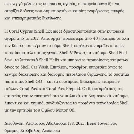
ως ενεργό μέλος της κυπριακής αγοράς, η εταιρεία συνεχίζει να
στηρίζει δράσεις που δημιουργούν ευκαιρίες ενημέρωσης, επαφής
και επιχειρηματικής δικτύωσης.
Η Coral Cyprus (Shell Licensee) δραστηριοποιείται στην κυπριακή
αγορά από το 2017. Λειτουργεί περισσότερα από 40 πρατήρια σε όλη
την Κύπρο που φέρουν το σήμα Shell, παρέχοντας προϊόντα όπως
τα καύσιμα τελευταίας γενιάς Shell V-Power, τα καύσιμα Shell Fuel
Save, τα λιπαντικά Shell Helix και υπηρεσίες περιποίησης οχημάτων
όπως το Shell Car Wash. Επιπλέον, προσφέρει υπηρεσίες όπως το
κέντρο διαχείρισης και διανομής πετρελαίου θέρμανσης, το σύστημα
πιστότητας Shell GO+ και τα συστήματα διαχείρισης εταιρικών
στόλων Coral Pass και Coral Pass Prepaid. Οι δραστηριότητες της
εταιρείας έχουν επεκταθεί στα ναυτιλιακά και βιομηχανικά καύσιμα,
λιπαντικά και χημικά, συνδυάζοντας τα προϊόντα τεχνολογίας Shell
με την εμπειρία του Ομίλου Motor Oil.
Διεύθυνση: Λεωφόρος Αθαλάσσας 178, 2025, Irene Tower, 3ος
όροφος, Στρόβολος, Λευκωσία