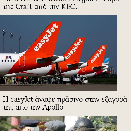
της Craft από την ΚΕΟ.
Η easyJet άναψε πράσινο στην εξαγορά
της από την Apollo