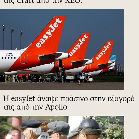
της Craft από την ΚΕΟ.
Η easyJet άναψε πράσινο στην εξαγορά
της από την Apollo