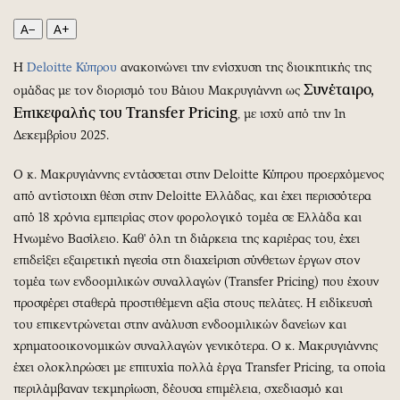
Περιβάλλον
Ταξίδια
A−
A+
Ελλάδα
Συνταγές
Κόσμος
Έξοδος
Η
Deloitte Κύπρου
ανακοινώνει την ενίσχυση της διοικητικής της
Παράξενα
Media
Συνέταιρο,
ομάδας με τον διορισμό του Βάιου Μακρυγιάννη ως
Πολιτισμός
Εκπομπές
Επικεφαλής του Transfer Pricing
, με ισχύ από την 1η
Σινεμά
Wine routes
Δεκεμβρίου 2025.
Θέατρο-Χορός
Podcasts
Ο κ. Μακρυγιάννης εντάσσεται στην Deloitte Κύπρου προερχόμενος
Μουσική
Uncut
από αντίστοιχη θέση στην Deloitte Ελλάδας, και έχει περισσότερα
Εικαστικά
Προσφορές
από 18 χρόνια εμπειρίας στον φορολογικό τομέα σε Ελλάδα και
Βιβλίο
Προσωπικότητες στην ''Κ''
Ηνωμένο Βασίλειο. Καθ' όλη τη διάρκεια της καριέρας του, έχει
επιδείξει εξαιρετική ηγεσία στη διαχείριση σύνθετων έργων στον
Χειρόγραφα
Επιστολές
τομέα των ενδοομιλικών συναλλαγών (Transfer Pricing) που έχουν
προσφέρει σταθερά προστιθέμενη αξία στους πελάτες. Η ειδίκευσή
του επικεντρώνεται στην ανάλυση ενδοομιλικών δανείων και
χρηματοοικονομικών συναλλαγών γενικότερα. Ο κ. Μακρυγιάννης
έχει ολοκληρώσει με επιτυχία πολλά έργα Transfer Pricing, τα οποία
περιλάμβαναν τεκμηρίωση, δέουσα επιμέλεια, σχεδιασμό και