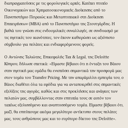
διαπραγματεύσεις με τις φορολογικές αρχές. Κατέχει πτυχίο
Οικονομικών και Χρηματοοικονομικής Διοίκησης από το
Πανεπιστήμιο Πειραιώς και Μεταπτυχιακό στη Διοίκηση
Επιχειρήσεων (MBA) από το Πανεπιστήμιο της Στουτγάρδης. Η
βαθιά του γνώση στις ενδοομιλικές συναλλαγές, σε συνδυασμό με
τις ηγετικές του ικανότητες, τον έχουν καθιερώσει ως αξιόπιστο
σύμβουλο για πελάτες και ενδιαφερόμενους φορείς.
Ο Αντώνης Ταλιώτης, Επικεφαλής Tax & Legal, της Deloitte
Κύπρου, δήλωσε σχετικά: «Είμαστε βέβαιοι ότι η ένταξη του Βάιου
στην ηγετική μας ομάδα θα ενισχύσει σημαντικά την προσφορά μας
στον τομέα του Transfer Pricing. Με την απαράμιλλη εμπειρία του, ο
Βάιος διαθέτει όλα τα εφόδια για να ανταποκριθεί στις σημαντικές
εξελίξεις της αγοράς, καθώς και στις προκλήσεις και ανάγκες των
πελατών μας, συμβάλλοντας στην επιτυχία τους σε αυτόν τον
ταχέως εξελισσόμενο και αναπτυσσόμενο τομέα. Είμαστε βέβαιοι ότι,
μαζί, θα επιτύχουμε ακόμα μεγαλύτερο αντίκτυπο στους πελάτες
μας, τους ανθρώπους μας και το ευρύτερο δίκτυο της Deloitte».