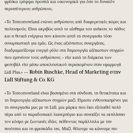
φρέσκα τρόφιμα προσιτά και οικονομικά για όσο το δυνατόν
περισσότερους ανθρώπους.
«Το Tomorrowland ενώνει ανθρώπους από διαφορετικές χώρες και
πολιτισμούς. Είναι ακριβώς αυτό το αίσθημα του ανήκειν, το πάθος
και η θετική ενέργεια που κάνουν αυτή τη συνεργασία τόσο
συναρπαστική για εμάς. Ως ένας αξιόπιστος συνεργάτης,
διαδραματίζουμε ενεργό ρόλο στη δημιουργία αξέχαστων στιγμών
που εμπνέουν τους ανθρώπους – είτε κατά τη διάρκεια των
φεστιβάλ είτε μέσω αποκλειστικού περιεχομένου στην εφαρμογή
Robin Ruschke, Head of Marketing στην
Lidl Plus.» —
Lidl Stiftung & Co. KG
«Το Tomorrowland είναι βασισμένο στη σύνδεση, τη θετικότητα και
τη δημιουργία αξέχαστων στιγμών μαζί. Είμαστε ενθουσιασμένοι για
τη συνεργασία μας με τη Lidl, μια μάρκα που έχει εξελιχθεί πολύ
πέρα από το παραδοσιακό λιανεμπόριο και συνεχίζει να εκπλήσσει
τον κόσμο με ζωντανές ιδέες, πείθοντας παράλληλα με την
ποιότητα και τη φρεσκάδα της. Μαζί, θέλουμε να κάνουμε πιο