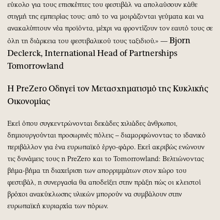
εύκολο για τους επισκέπτες του φεστιβάλ να απολαύσουν κάθε
στιγμή της εμπειρίας τους: από το να μοιράζονται γεύματα και να
ανακαλύπτουν νέα προϊόντα, μέχρι να φροντίζουν τον εαυτό τους σε
Bjorn
όλη τη διάρκεια του φεστιβαλικού τους ταξιδιού.» —
Declerck, International Head of Partnerships
Tomorrowland
Η PreZero Οδηγεί τον Μετασχηματισμό της Κυκλικής
Οικονομίας
Εκεί όπου συγκεντρώνονται δεκάδες χιλιάδες άνθρωποι,
δημιουργούνται προσωρινές πόλεις – διαμορφώνοντας το ιδανικό
περιβάλλον για ένα ευρωπαϊκό έργο-φάρο. Εκεί ακριβώς ενώνουν
τις δυνάμεις τους η PreZero και το Tomorrowland: Βελτιώνοντας
βήμα-βήμα τη διαχείριση των απορριμμάτων στον χώρο του
φεστιβάλ, η συνεργασία θα αποδείξει στην πράξη πώς οι κλειστοί
βρόχοι ανακύκλωσης υλικών μπορούν να συμβάλουν στην
ευρωπαϊκή κυριαρχία των πόρων.