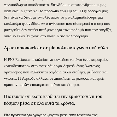
γενναιόδωρου οικοδεσπότη. Επενδύουμε στους ανθρώπους μας
γιατί είναι η ψυχή και το πρόσωπο του Ομίλου. Η φιλοσοφία μας
δεν είναι να δίνουμε εντολές αλλά να μεταλαμπαδεύουμε μια
κουλτούρα φροντίδας. Αν ο άνθρωπος που εξυπηρετεί ή ο σεφ που
μαγειρεύει δεν νιώθει περήφανος για την υποδομή που τον στηρίζει,
αυτό εν τέλει θα φανεί στο πιάτο ή στο καλωσόρισμα.
Δραστηριοποιείστε σε μία πολύ ανταγωνιστική πόλη.
Η PNS Restaurants καλείται να συνεχίσει να είναι ένας κορυφαίος
«οικοδεσπότης» στην ποικιλόμορφη Λεμεσό, ένας ζωντανός
οργανισμός που εξελίσσεται ραγδαία αλλά σταθερά, με βάσεις και
γνώσεις. Η Λεμεσός άλλαξε, οι απαιτήσεις μεγάλωσαν και εμείς
ήμασταν παρών, επικαιροποιημένοι και έτοιμοι.
Πιστεύετε ότι έχετε κερδίσει την εμπιστοσύνη του
κόσμου μέσα σε όλα αυτά τα χρόνια;
Είτε πρόκειται για γρήγορο φαγητό μέσα στην ταχύτητα της