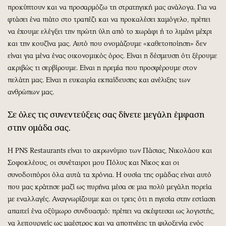
προκύπτουν και να προσαρμόζω τη στρατηγική μας ανάλογα. Για να
φτάσει ένα πιάτο στο τραπέζι και να προκαλέσει χαμόγελο, πρέπει
να έχουμε ελέγξει την πρώτη ύλη από το χωράφι ή το λιμάνι μέχρι
και την κουζίνα μας. Αυτό που ονομάζουμε «καθετοποίηση» δεν
είναι για μένα ένας οικονομικός όρος. Είναι η δέσμευση ότι ξέρουμε
ακριβώς τι σερβίρουμε. Είναι η ηρεμία που προσφέρουμε στον
πελάτη μας. Είναι η ευκαιρία εκπαίδευσης και ανέλιξης των
ανθρώπων μας.
Σε όλες τις συνεντεύξεις σας δίνετε μεγάλη έμφαση
στην ομάδα σας.
Η PNS Restaurants είναι το ακρωνύμιο των Πάσιας, Νικολάου και
Σοφοκλέους, οι συνέταιροι μου Πόλυς και Νίκος και οι
συνοδοιπόροι όλα αυτά τα χρόνια. Η ουσία της ομάδας είναι αυτό
που μας κράτησε μαζί ως πυρήνα μέσα σε μια πολύ μεγάλη πορεία
με εναλλαγές. Αναγνωρίζουμε και οι τρεις ότι η ηγεσία στην εστίαση
απαιτεί ένα οξύμωρο συνδυασμό: πρέπει να σκέφτεσαι ως λογιστής,
να λειτουργείς ως μαέστρος και να αποπνέεις τη φιλοξενία ενός