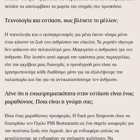
πελάτη να απολαμβάνει τη μαγεία της στιγμής στο προσκήνιο.
Τεχνολογία και εστίαση, πως βλέπετε το μέλλον;
Η τεχνολογία και ο εκσυγχρονισμός για μένα έχουν νόημα μόνο
όταν κάνουν τη ζωή του ανθρώπου πιο εύκολη. Τα ρομπότ σίγουρα
δεν ανήκουν στο πελατολόγιό μου. Μαγειρεύει ο άνθρωπος για τον
άνθρωπο. Είτε λοιπόν αυτό αφορά την ταχύτητα μιας παραγγελίας,
είτε την ακρίβεια μιας διανομής, η προσέγγισή μου είναι να
χρησιμοποιούμε κάθε διαθέσιμο μέσο για να εξαλείψουμε την
ταλαιπωρία και όχι για να αντικαταστήσουμε τον άνθρωπο.
Λένε ότι η επιχειρηματικότητα στην εστίαση είναι ένας
μαραθώνιος. Ποια είναι η γνώμη σας;
Είναι ένας μαραθώνιος προσφοράς. Η δική μου δέσμευση είναι να
διατηρήσω τον Όμιλο PNS Restaurants ως ένα σημείο αναφοράς για
την ποιότητα ζωής στη Λεμεσό. Δεν με ενδιαφέρει απλώς να
μεγαλώνουμε, με ενδιαφέρει να γινόμαστε καλύτεροι. Να