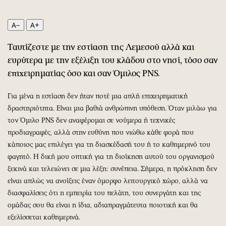
Περιβάλλον
Ταξίδια
Ελλάδα
Συνταγές
A−
A+
Κόσμος
Έξοδος
Ταυτίζεστε με την εστίαση της Λεμεσού αλλά και
Παράξενα
Media
ευρύτερα με την εξέλιξη του κλάδου στο νησί, τόσο σαν
Πολιτισμός
Εκπομπές
επιχειρηματίας όσο και σαν Όμιλος
PNS
.
Σινεμά
Wine routes
Θέατρο-Χορός
Podcasts
Για μένα η εστίαση δεν ήταν ποτέ μια απλή επιχειρηματική
Μουσική
Uncut
δραστηριότητα. Είναι μια βαθιά ανθρώπινη υπόθεση. Όταν μιλάω για
Εικαστικά
Προσφορές
τον Όμιλο PNS δεν αναφέρομαι σε νούμερα ή τεχνικές
προδιαγραφές, αλλά στην ευθύνη που νιώθω κάθε φορά που
Βιβλίο
Προσωπικότητες στην ''Κ''
κάποιος μας επιλέγει για τη διασκέδασή του ή το καθημερινό του
Χειρόγραφα
Επιστολές
φαγητό. Η δική μου οπτική για τη διοίκηση αυτού του οργανισμού
ξεκινά και τελειώνει σε μια λέξη: συνέπεια. Σήμερα, η πρόκληση δεν
είναι απλώς να ανοίξεις έναν όμορφο λειτουργικό χώρο, αλλά να
διασφαλίσεις ότι η εμπειρία του πελάτη, του συνεργάτη και της
ομάδας σου θα είναι η ίδια, αδιαπραγμάτευτα ποιοτική και θα
εξελίσσεται καθημερινά.