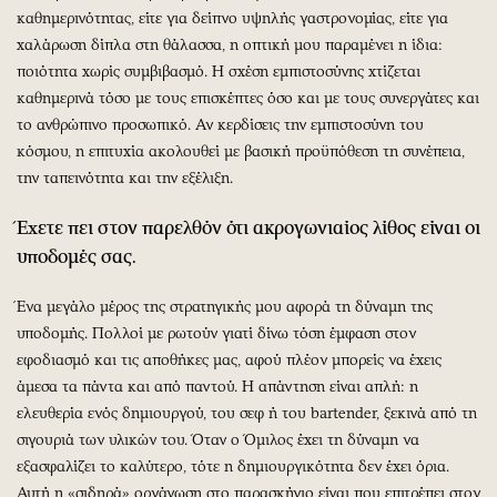
καθημερινότητας, είτε για δείπνο υψηλής γαστρονομίας, είτε για
χαλάρωση δίπλα στη θάλασσα, η οπτική μου παραμένει η ίδια:
ποιότητα χωρίς συμβιβασμό. Η σχέση εμπιστοσύνης χτίζεται
καθημερινά τόσο με τους επισκέπτες όσο και με τους συνεργάτες και
το ανθρώπινο προσωπικό. Αν κερδίσεις την εμπιστοσύνη του
κόσμου, η επιτυχία ακολουθεί με βασική προϋπόθεση τη συνέπεια,
την ταπεινότητα και την εξέλιξη.
Έχετε πει στον παρελθόν ότι ακρογωνιαίος λίθος είναι οι
υποδομές σας.
Ένα μεγάλο μέρος της στρατηγικής μου αφορά τη δύναμη της
υποδομής. Πολλοί με ρωτούν γιατί δίνω τόση έμφαση στον
εφοδιασμό και τις αποθήκες μας, αφού πλέον μπορείς να έχεις
άμεσα τα πάντα και από παντού. Η απάντηση είναι απλή: η
ελευθερία ενός δημιουργού, του σεφ ή του bartender, ξεκινά από τη
σιγουριά των υλικών του. Όταν ο Όμιλος έχει τη δύναμη να
εξασφαλίζει το καλύτερο, τότε η δημιουργικότητα δεν έχει όρια.
Αυτή η «σιδηρά» οργάνωση στο παρασκήνιο είναι που επιτρέπει στον