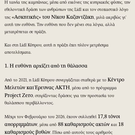
Η ταινία της καμπάνιας, μέσα από εικόνες της κυπριακής φύσης, την
εθελοντική δράση των ανθρώπων της Lidl και τον στοχαστικό λόγο
«Ασκητικής» του Νίκου Καζαντζάκη
της
, μιλά ακριβώς γι’
αυτή την ευθύνη. Την ευθύνη που δεν μένει στα λόγια, αλλά
μετατρέπεται σε πράξη.
Και στη Lidl Κύπρου, αυτή η πράξη έχει πλέον μετρήσιμα
αποτελέσματα.
1. Η ευθύνη αρχίζει από τη θάλασσα
Κέντρο
Από το 2021, η Lidl Κύπρου συνεργάζεται σταθερά με το
Μελετών και Έρευνας ΑΚΤΗ
, μέσα από το πρόγραμμα
Project
Zero
, στηρίζοντας δράσεις για την προστασία του
θαλάσσιου περιβάλλοντος.
17,8 τόνοι
Μέχρι τον Φεβρουάριο του 2026, έχουν συλλεχθεί
απορριμμάτων
88 καθαρισμούς ακτών
18
, μέσα από
και
καθαρισμούς βυθών
. Πίσω από αυτούς τους αριθμούς