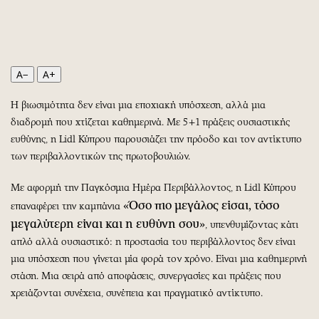
Περιβάλλον
Ταξίδια
Ελλάδα
Συνταγές
Κόσμος
Έξοδος
Παράξενα
Media
A−
A+
Πολιτισμός
Εκπομπές
Η βιωσιμότητα δεν είναι μια εποχιακή υπόσχεση, αλλά μια
Σινεμά
Wine routes
διαδρομή που χτίζεται καθημερινά. Με 5+1 πράξεις ουσιαστικής
Θέατρο-Χορός
Podcasts
ευθύνης, η Lidl Κύπρου παρουσιάζει την πρόοδο και τον αντίκτυπο
Μουσική
Uncut
των περιβαλλοντικών της πρωτοβουλιών.
Εικαστικά
Προσφορές
Με αφορμή την Παγκόσμια Ημέρα Περιβάλλοντος, η Lidl Κύπρου
Βιβλίο
Προσωπικότητες στην ''Κ''
«Όσο πιο μεγάλος είσαι, τόσο
επαναφέρει την καμπάνια
Χειρόγραφα
Επιστολές
μεγαλύτερη είναι και η ευθύνη σου»
, υπενθυμίζοντας κάτι
απλό αλλά ουσιαστικό: η προστασία του περιβάλλοντος δεν είναι
μια υπόσχεση που γίνεται μία φορά τον χρόνο. Είναι μια καθημερινή
στάση. Μια σειρά από αποφάσεις, συνεργασίες και πράξεις που
χρειάζονται συνέχεια, συνέπεια και πραγματικό αντίκτυπο.