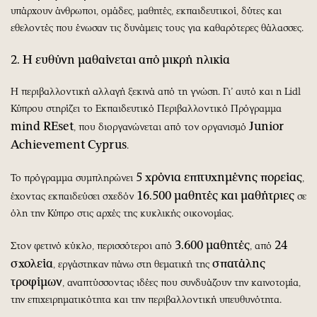
υπάρχουν άνθρωποι, ομάδες, μαθητές, εκπαιδευτικοί, δύτες και
εθελοντές που ένωσαν τις δυνάμεις τους για καθαρότερες θάλασσες.
2. Η ευθύνη μαθαίνεται από μικρή ηλικία
Η περιβαλλοντική αλλαγή ξεκινά από τη γνώση. Γι’ αυτό και η Lidl
Κύπρου στηρίζει το Εκπαιδευτικό Περιβαλλοντικό Πρόγραμμα
mind
REset
Junior
, που διοργανώνεται από τον οργανισμό
Achievement
Cyprus
.
5 χρόνια επιτυχημένης πορείας
Το πρόγραμμα συμπληρώνει
,
16.500 μαθητές και μαθήτριες
έχοντας εκπαιδεύσει σχεδόν
σε
όλη την Κύπρο στις αρχές της κυκλικής οικονομίας.
3.600 μαθητές
24
Στον φετινό κύκλο, περισσότεροι από
, από
σχολεία
σπατάλης
, εργάστηκαν πάνω στη θεματική της
τροφίμων
, αναπτύσσοντας ιδέες που συνδυάζουν την καινοτομία,
την επιχειρηματικότητα και την περιβαλλοντική υπευθυνότητα.