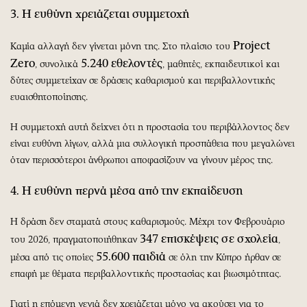
3. Η ευθύνη χρειάζεται συμμετοχή
Project
Καμία αλλαγή δεν γίνεται μόνη της. Στο πλαίσιο του
Zero
5.240 εθελοντές
, συνολικά
, μαθητές, εκπαιδευτικοί και
δύτες συμμετείχαν σε δράσεις καθαρισμού και περιβαλλοντικής
ευαισθητοποίησης.
Η συμμετοχή αυτή δείχνει ότι η προστασία του περιβάλλοντος δεν
είναι ευθύνη λίγων, αλλά μια συλλογική προσπάθεια που μεγαλώνει
όταν περισσότεροι άνθρωποι αποφασίζουν να γίνουν μέρος της.
4. Η ευθύνη περνά μέσα από την εκπαίδευση
Η δράση δεν σταματά στους καθαρισμούς. Μέχρι τον Φεβρουάριο
347 επισκέψεις σε σχολεία
του 2026, πραγματοποιήθηκαν
,
55.600 παιδιά
μέσα από τις οποίες
σε όλη την Κύπρο ήρθαν σε
επαφή με θέματα περιβαλλοντικής προστασίας και βιωσιμότητας.
Γιατί η επόμενη γενιά δεν χρειάζεται μόνο να ακούσει για το