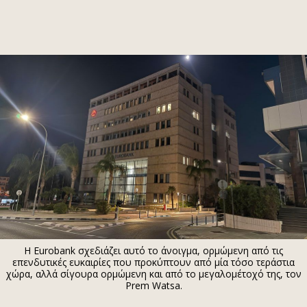
ΕΓΓΡΑΦΗ
ΕΙΣΟΔΟΣ
ΚΑΤΗΓΟΡΙΕΣ
ΣΥΝΔΕΣΗ
Κύπρος
Απόψεις
Παιδεία
Αρθρογραφία
Υγεία
The Hill
Πολιτική
Υγεία
Βουλευτικές 2026
Αγγελίες
Εκλογές 2024
Ενοικιάζονται
Η Eurobank σχεδιάζει αυτό το άνοιγμα, ορμώμενη από τις
Προεδρικές 2023
Πωλούνται
επενδυτικές ευκαιρίες που προκύπτουν από μία τόσο τεράστια
χώρα, αλλά σίγουρα ορμώμενη και από το μεγαλομέτοχό της, τον
Δημοσκοπήσεις
Ζητούν εργασία
Prem Watsa.
Διπλωματία
Θέσεις εργασίας