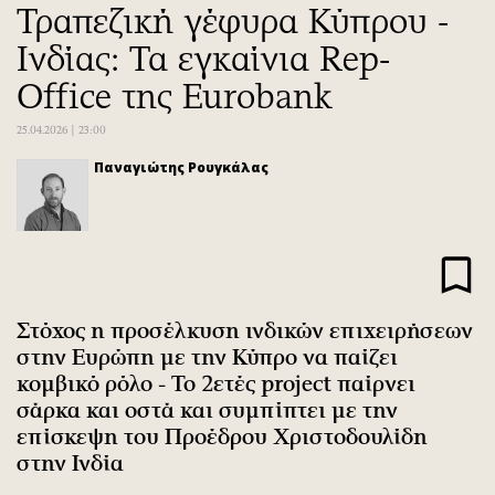
Τραπεζική γέφυρα Κύπρου -
Αθλητισμός
Geek
Ινδίας: Τα εγκαίνια Rep-
Κύπρος
Νέα
Ελλάδα
Κινητά-tablets
Office της Eurobank
Διεθνή
Social
25.04.2026 | 23:00
Κληρώσεις Allwyn
Αυτοκίνηση
Παναγιώτης Ρουγκάλας
Οικονομική
Αφιερώματα
Οικονομία
Πολιτική
Real Estate
Οικονομία
Επιχειρήσεις
Γενικά
Αγορές
Αναδρομές
Στόχος η προσέλκυση ινδικών επιχειρήσεων
Money Review
Πρόσωπα
στην Ευρώπη με την Κύπρο να παίζει
AstroBank Properties
Περιβάλλον
κομβικό ρόλο - Το 2ετές project παίρνει
Trends
Good Life
σάρκα και οστά και συμπίπτει με την
επίσκεψη του Προέδρου Χριστοδουλίδη
Ενέργεια
Γυναίκα
στην Ινδία
Ναυτιλία
Showbiz