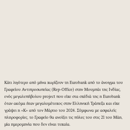
Περιβάλλον
Ταξίδια
Ελλάδα
Συνταγές
Κόσμος
Έξοδος
Παράξενα
Media
Πολιτισμός
Εκπομπές
Σινεμά
Wine routes
Θέατρο-Χορός
Podcasts
Μουσική
Uncut
Εικαστικά
Προσφορές
Βιβλίο
Προσωπικότητες στην ''Κ''
Κάτι λιγότερο από μήνα χωρίζουν τη Eurobank από το άνοιγμα του
Χειρόγραφα
Επιστολές
Γραφείου Αντιπροσωπείας (Rep-Office) στην Μουμπάι της Ινδίας,
ενός μεγαλεπήβολου project που είχε στα σχέδιά της η Eurobank
όταν ακόμα ήταν μεγαλομέτοχος στην Ελληνική Τράπεζα και είχε
γράψει η «Κ» από τον Μάρτιο του 2024. Σύμφωνα με ασφαλείς
πληροφορίες, το Γραφείο θα ανοίξει τις πύλες του στις 21 του Μάη,
μία ημερομηνία που δεν είναι τυχαία.