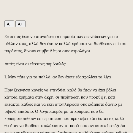
Περιβάλλον
Ταξίδια
Ελλάδα
Συνταγές
Κόσμος
Έξοδος
A−
A+
Παράξενα
Media
Πολιτισμός
Εκπομπές
Σε όσους έχουν κατανοήσει τη σημασία των επενδύσεων για το
μέλλον τους, αλλά δεν έχουν πολλά χρήματα να διαθέσουν επί του
Σινεμά
Wine routes
παρόντος, δίνουν συμβουλές οι οικονομολόγοι.
Θέατρο-Χορός
Podcasts
Μουσική
Uncut
Αυτές είναι οι τέσσερις συμβουλές:
Εικαστικά
Προσφορές
1. Μην πάτε για τα πολλά, αν δεν έχετε εξασφαλίσει τα λίγα
Βιβλίο
Προσωπικότητες στην ''Κ''
Χειρόγραφα
Επιστολές
Πριν ξεκινήσει κανείς να επενδύει, καλό θα ήταν να έχει βάλει
κάποια χρήματα στην άκρη, σε περίπτωση που προκύψει κάτι
έκτακτο, καθώς και να έχει αποπληρώσει οποιοδήποτε δάνειο με
υψηλό επιτόκιο. Ο λογαριασμός με τα χρήματα που θα
χρησιμοποιηθούν σε περίπτωση που προκύψει κάτι έκτακτο, καλό
θα ήταν να διαθέτει τουλάχιστον το ποσό που αντιστοιχεί σε έξοδα
τριών με έξι μηνών κάποιου. Αντίστοιχα, η εξόφληση χρέους, ειδικά