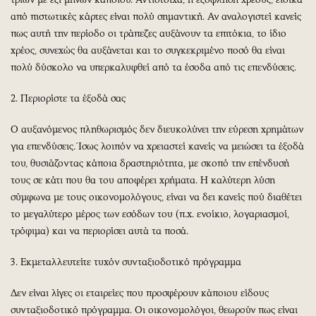
από πιστωτικές κάρτες είναι πολύ σημαντική. Αν αναλογιστεί κανείς
πως αυτή την περίοδο οι τράπεζες αυξάνουν τα επιτόκια, το ίδιο
χρέος, συνεχώς θα αυξάνεται και το συγκεκριμένο ποσό θα είναι
πολύ δύσκολο να υπερκαλυφθεί από τα έσοδα από τις επενδύσεις.
2. Περιορίστε τα έξοδά σας
Ο αυξανόμενος πληθωρισμός δεν διευκολύνει την εύρεση χρημάτων
για επενδύσεις. Ίσως λοιπόν να χρειαστεί κανείς να μειώσει τα έξοδά
του, θυσιάζοντας κάποια δραστηριότητα, με σκοπό την επένδυσή
τους σε κάτι που θα του αποφέρει χρήματα. Η καλύτερη λύση
σύμφωνα με τους οικονομολόγους, είναι να δει κανείς πού διαθέτει
το μεγαλύτερο μέρος των εσόδων του (π.χ. ενοίκιο, λογαριασμοί,
τρόφιμα) και να περιορίσει αυτά τα ποσά.
3. Εκμεταλλευτείτε τυχόν συνταξιοδοτικό πρόγραμμα
Δεν είναι λίγες οι εταιρείες που προσφέρουν κάποιου είδους
συνταξιοδοτικό πρόγραμμα. Οι οικονομολόγοι, θεωρούν πως είναι