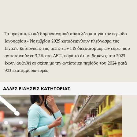
Περιβάλλον
Ταξίδια
Ελλάδα
Συνταγές
Κόσμος
Έξοδος
Παράξενα
Media
Τα προκαταρκτικά δημοσιονομικά αποτελέσματα για την περίοδο
Πολιτισμός
Εκπομπές
Ιανουαρίου - Νοεμβρίου 2025 καταδεικνύουν πλεόνασμα της
Σινεμά
Wine routes
Γενικής Κυβέρνησης της τάξης των 1,15 δισεκατομμυρίων ευρώ, που
Θέατρο-Χορός
Podcasts
αντιστοιχούν σε 3,2% στο ΑΕΠ, παρά το ότι οι δαπάνες του 2025
έχουν αυξηθεί σε σχέση με την αντίστοιχη περίοδο του 2024 κατά
Μουσική
Uncut
903 εκατομμύρια ευρώ.
Εικαστικά
Προσφορές
Βιβλίο
Προσωπικότητες στην ''Κ''
ΑΛΛΕΣ ΕΙΔΗΣΕΙΣ ΚΑΤΗΓΟΡΙΑΣ
Χειρόγραφα
Επιστολές