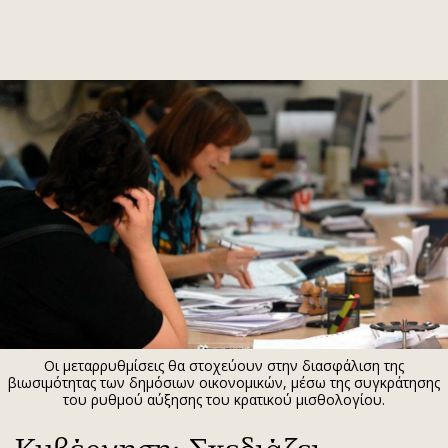
ΕΓΓΡΑΦΗ
ΕΙΣΟΔΟΣ
ΚΑΤΗΓΟΡΙΕΣ
ΣΥΝΔΕΣΗ
Κύπρος
Απόψεις
Παιδεία
Αρθρογραφία
Υγεία
The Hill
Πολιτική
Υγεία
Βουλευτικές 2026
Αγγελίες
Εκλογές 2024
Ενοικιάζονται
Οι μεταρρυθμίσεις θα στοχεύουν στην διασφάλιση της
Προεδρικές 2023
Πωλούνται
βιωσιμότητας των δημόσιων οικονομικών, μέσω της συγκράτησης
του ρυθμού αύξησης του κρατικού μισθολογίου.
Δημοσκοπήσεις
Ζητούν εργασία
Διπλωματία
Θέσεις εργασίας