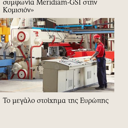
συμφωνία Meridiam-GSI στην
Κομισιόν»
To μεγάλο στοίχημα της Ευρώπης