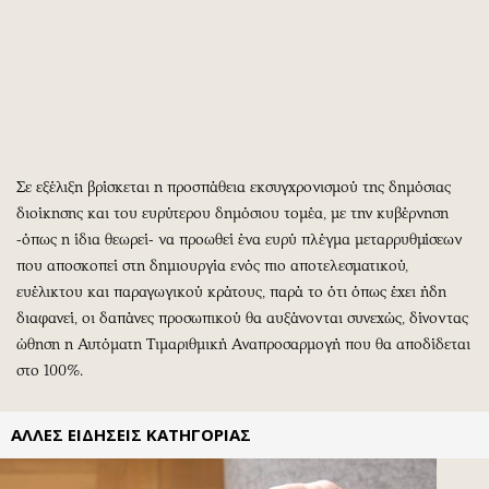
Περιβάλλον
Ταξίδια
Ελλάδα
Συνταγές
Κόσμος
Έξοδος
Παράξενα
Media
Πολιτισμός
Εκπομπές
Σινεμά
Wine routes
Σε εξέλιξη βρίσκεται η προσπάθεια εκσυγχρονισμού της δημόσιας
Θέατρο-Χορός
Podcasts
διοίκησης και του ευρύτερου δημόσιου τομέα, με την κυβέρνηση
Μουσική
Uncut
-όπως η ίδια θεωρεί- να προωθεί ένα ευρύ πλέγμα μεταρρυθμίσεων
Εικαστικά
Προσφορές
που αποσκοπεί στη δημιουργία ενός πιο αποτελεσματικού,
Βιβλίο
Προσωπικότητες στην ''Κ''
ευέλικτου και παραγωγικού κράτους, παρά το ότι όπως έχει ήδη
διαφανεί, οι δαπάνες προσωπικού θα αυξάνονται συνεχώς, δίνοντας
Χειρόγραφα
Επιστολές
ώθηση η Αυτόματη Τιμαριθμική Αναπροσαρμογή που θα αποδίδεται
στο 100%.
ΑΛΛΕΣ ΕΙΔΗΣΕΙΣ ΚΑΤΗΓΟΡΙΑΣ