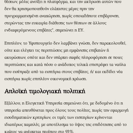
θέσεων, μόλις ανοίξει η πλατφόρμα, και την ακύρωση αυτών που
δεν θα χρησιμοποιηθούν ελάχιστες μέρες πριν την
προγραμματισμένη αναχώρηση, χωρίς οποιαδήποτε επιβάρυνση,
στερώντας την ευκαιρία διάθεσης των θέσεων σε άλλους
ενδιαφερόμενους επιβάτες", σημειώνει η ΕΥ.
Επιπλέον, το Υφυπουργείο δεν λαμβάνει γνώση, δεν παρακολουθεί,
ούτε και ελέγχει τις περιπτώσεις μη εμφάνισης επιβατών ή
ακυρώσεων, οπότε και δεν υπάρχει σαφής πληροφόρηση σε ποιες
περιπτώσεις και κατά πόσο ο ανάδοχος τελικά επιστρέφει τα ναύλα
που εισέπραξε από τα εισιτήρια στους επιβάτες, ή/ και εκδίδει νέα
εισιτήρια χωρίς επιπλέον οικονομική χρέωση.
Απλοϊκή τιμολογιακή πολιτική
Εξάλλου, η Ελεγκτική Υπηρεσία σημειώνει ότι, με δεδομένο ότι η
υπηρεσία απευθύνεται προς όλους τους πολίτες, χωρίς την εφαρμογή
εισοδηματικών κριτηρίων, οι τιμές των εισιτηρίων κρίνονται
ιδιαιτέρως χαμηλές, με αποτέλεσμα το ύψος της επιδότησης από το
κράτος να ανέρχεται περίπου στο 93%.