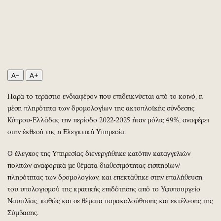
Περιβάλλον
Ταξίδια
Ελλάδα
Συνταγές
Κόσμος
Έξοδος
Παράξενα
Media
Πολιτισμός
Εκπομπές
Σινεμά
Wine routes
A−
A+
Θέατρο-Χορός
Podcasts
Παρά το τεράστιο ενδιαφέρον που επιδεικνύεται από το κοινό, η
Μουσική
Uncut
μέση πληρότητα των δρομολογίων της ακτοπλοϊκής σύνδεσης
Εικαστικά
Προσφορές
Κύπρου-Ελλάδας την περίοδο 2022-2025 ήταν μόλις 49%, αναφέρει
Βιβλίο
Προσωπικότητες στην ''Κ''
στην έκθεσή της η Ελεγκτική Υπηρεσία.
Χειρόγραφα
Επιστολές
Ο έλεγχος της Υπηρεσίας διενεργήθηκε κατόπιν καταγγελιών
πολιτών αναφορικά με θέματα διαθεσιμότητας εισιτηρίων/
πληρότητας των δρομολογίων, και επεκτάθηκε στην επαλήθευση
του υπολογισμού της κρατικής επιδότησης από το Υφυπουργείο
Ναυτιλίας, καθώς και σε θέματα παρακολούθησης και εκτέλεσης της
Σύμβασης.