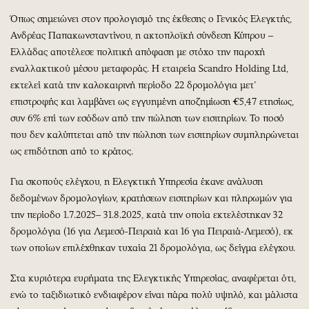
Όπως σημειώνει στον προλογισμό της έκθεσης ο Γενικός Ελεγκτής,
Ανδρέας Παπακωνσταντίνου, η ακτοπλοϊκή σύνδεση Κύπρου –
Ελλάδας αποτέλεσε πολιτική απόφαση με στόχο την παροχή
εναλλακτικού μέσου μεταφοράς. Η εταιρεία Scandro Holding Ltd,
εκτελεί κατά την καλοκαιρινή περίοδο 22 δρομολόγια μετ’
επιστροφής και λαμβάνει ως εγγυημένη αποζημίωση €5,47 ετησίως,
συν 6% επί των εσόδων από την πώληση των εισιτηρίων. Το ποσό
που δεν καλύπτεται από την πώληση των εισιτηρίων συμπληρώνεται
ως επιδότηση από το κράτος.
Για σκοπούς ελέγχου, η Ελεγκτική Υπηρεσία έκανε ανάλυση
δεδομένων δρομολογίων, κρατήσεων εισιτηρίων και πληρωμών για
την περίοδο 1.7.2025– 31.8.2025, κατά την οποία εκτελέστηκαν 32
δρομολόγια (16 για Λεμεσό-Πειραιά και 16 για Πειραιά-Λεμεσό), εκ
των οποίων επιλέχθηκαν τυχαία 21 δρομολόγια, ως δείγμα ελέγχου.
Στα κυριότερα ευρήματα της Ελεγκτικής Υπηρεσίας, αναφέρεται ότι,
ενώ το ταξιδιωτικό ενδιαφέρον είναι πάρα πολύ υψηλό, και μάλιστα