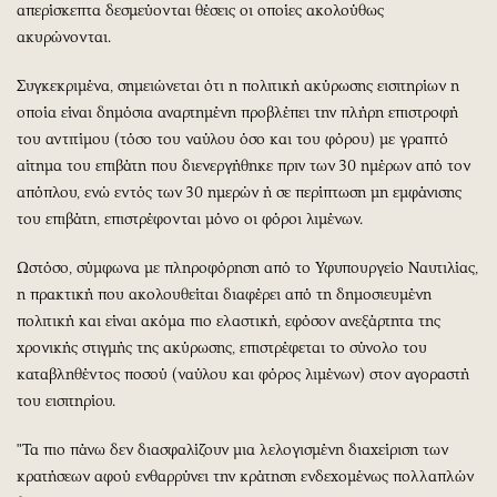
απερίσκεπτα δεσμεύονται θέσεις οι οποίες ακολούθως
ακυρώνονται.
Συγκεκριμένα, σημειώνεται ότι η πολιτική ακύρωσης εισιτηρίων η
οποία είναι δημόσια αναρτημένη προβλέπει την πλήρη επιστροφή
του αντιτίμου (τόσο του ναύλου όσο και του φόρου) με γραπτό
αίτημα του επιβάτη που διενεργήθηκε πριν των 30 ημέρων από τον
απόπλου, ενώ εντός των 30 ημερών ή σε περίπτωση μη εμφάνισης
του επιβάτη, επιστρέφονται μόνο οι φόροι λιμένων.
Ωστόσο, σύμφωνα με πληροφόρηση από το Υφυπουργείο Ναυτιλίας,
η πρακτική που ακολουθείται διαφέρει από τη δημοσιευμένη
πολιτική και είναι ακόμα πιο ελαστική, εφόσον ανεξάρτητα της
χρονικής στιγμής της ακύρωσης, επιστρέφεται το σύνολο του
καταβληθέντος ποσoύ (ναύλου και φόρος λιμένων) στον αγοραστή
του εισιτηρίου.
"Τα πιο πάνω δεν διασφαλίζουν μια λελογισμένη διαχείριση των
κρατήσεων αφού ενθαρρύνει την κράτηση ενδεχομένως πολλαπλών