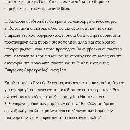
η αποτελεσματική εξυπηρέτηση του κοινού και το δημόσιο
συμφέρον", σημειώνεται στην έκθεση.
Η θαλάσσια σύνδεση δεν θα πρέπει να λειτουργεί απλώς ως μια
επιδοτούμενη υπηρεσία, αλλά ως μια αξιόπιστη και ποιοτική
υπηρεσία γενικού συμφέροντος, η οποία θα αποφέρει ουσιαστική
προστιθέμενη αξία κυρίως στους πολίτες, αλλά και στο κράτος,
υπογραμμίζεται. "Μια τέτοια προσέγγιση θα συμβάλλει ουσιαστικά
στην ενίσχυση του τουρισμού, τομέα στρατηγικής σημασίας για την
οικονομία, την κοινωνική συνοχή και τη διεθνή εικόνα της
Κυπριακής Δημοκρατίας", αναφέρει.
Καταληκτικά, ο Γενικός Ελεγκτής αναφέρει ότι η πολιτική απόφαση
για εφαρμογή και συνέχιση του σχεδίου, σε καμία περίπτωση δεν
αναιρεί την υποχρέωση του Υφυπουργείου Ναυτιλίας για
λελογισμένη χρήση των δημόσιων πόρων. "Επιβάλλεται άμεση
επαναξιολόγηση ώστε, με λιγότερη επιβάρυνση των δημόσιων
οικονομικών, να εξυπηρετούνται περισσότεροι πολίτες".