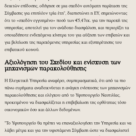
δεικτών επίδοσης, οδήγησε σε μια σχεδόν αυτόματη παράταση της
Σύμβασης για επιπλέον τρία έτη", διαπιστώνει η ΕΥ, σημειώνοντας
ότι το «σχεδόν εγγυημένο» ποσό των €5,47εκ. για την παροχή της
υπηρεσίας, αποτελεί για τον ανάδοχο διασφάλιση, και περιορίζει τα
οποιαδήποτε ενδεχόμενα κίνητρα του για αύξηση των επιβατών και
για βελτίωση της παρεχόμενης υπηρεσίας και εξυπηρέτησης του
επιβατικού κοινού.
Αξιολόγηση του Σχεδίου και ενίσχυση των
μηχανισμών παρακολούθησης
Η Ελεγκτική Υπηρεσία αναφέρει, συμπερασματικά, ότι από τα πιο
πάνω ευρήματα αναδεικνύεται η ανάγκη ενίσχυσης των μηχανισμών
παρακολούθησης και ελέγχου από το Υφυπουργείο Ναυτιλίας,
προκειμένου να διασφαλίζεται η επιβεβαίωση της ορθότητας τόσο
οικονομικών όσο και άλλων δεδομένων.
"Το Υφυπουργείο θα πρέπει να επαναξιολογήσει την Υπηρεσία και να
λάβει μέτρα και για την υφιστάμενη Σύμβαση ώστε να διασφαλιστεί