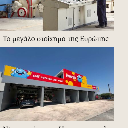
To μεγάλο στοίχημα της Ευρώπης