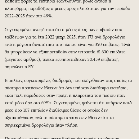
κάποιες φορές τα εισιτήρια εξαντλούνται μόλις ανοίξει η
πλατφόρμα, παραδόξως ο μέσος όρος πληρότητας για την περίοδο
2022–2025 ήταν στο 49%.
Συγκεκριμένα, αναφέρεται ότι ο μέσος όρος των επιβατών που
ταξίδεψαν για τα έτη 2022 μέχρι 2025, ήταν 173 ανά δρομολόγιο,
ενώ η μέγιστη δυνατότητα του πλοίου είναι για 350 επιβάτες. "Ενώ
θα μπορούσαν να εξυπηρετηθούν στην τετραετία 61.600 επιβάτες
(μέγιστος αριθμός), τελικά εξυπηρετήθηκαν 30.459 επιβάτες",
σημειώνει η ΕΥ.
Επιπλέον, συγκεκριμένες διαδρομές που ελέγχθηκαν, στις οποίες το
σύστημα κρατήσεων έδειχνε ότι δεν υπήρχαν διαθέσιμα εισιτήρια,
«και πάλι παραδόξως στην πράξη η πληρότητα του πλοίου ήταν
κατά μέσο όρο στο 69%». Συγκεκριμένα, φαίνεται ότι υπήρχαν κατά
μέσο όρο 107 επιπλέον διαθέσιμες θέσεις οι οποίες δεν
αξιοποιήθηκαν, ενώ το σύστημα κρατήσεων έδειχνε ότι τα
συγκεκριμένα δρομολόγια ήταν πλήρη.
Παρομοίως, σε συγκεκριμένες διαδρομές, παρότι το σύστημα