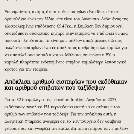
Επισημαίνεται, ακόμη, ότι οι τιμές εισιτηρίων είναι ίδιες είτε το
δρομολόγιο είναι τον Μάιο, είτε είναι τον Αύγουστο. Δεδομένης της
εξασφαλισμένης επιδότησης €5,47εκ., η Σύμβαση δεν δημιουργεί
οποιοδήποτε ουσιαστικό κίνητρο στην εταιρεία να επιδιώκει υψηλά
ποσοστά πληρότητας. Το κίνητρο επιπλέον αποζημίωσης 6% στις
πωλήσεις εισιτηρίων είναι σε απόλυτους αριθμούς πολύ χαμηλό για
να αποτελεί ουσιαστικό κίνητρο. Μάλιστα, σημειώνει η ΕΥ, η
χαμηλή πληρότητα ενδεχομένως επιφέρει χαμηλότερο λειτουργικό
κόστος για την εταιρεία.
Απόκλιση αριθμού εισιτηρίων που εκδόθηκαν
και αριθμού επιβατών που ταξίδεψαν
Για τα 32 δρομολόγια της περιόδου Ιουλίου-Αυγούστου 2025,
εκδόθηκαν συνολικά 154 περισσότερα εισιτήρια σε σχέση με τον
αριθμό των επιβατών που ταξίδεψε. Για την απόκλιση αυτή, η
Ελεγκτική Υπηρεσία αναφέρει ότι το Υφυπουργείο δεν λαμβάνει
γνώση, ούτε και γνωρίζει την κατάληξη του αντιτίμου των επιπλέον