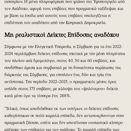
εισιτηρίων. Η μόνη πληροφόρηση που φτάνει στο Υφυπουργείο από
τον Ανάδοχο, αφορά τους επιβάτες που πραγματικά ταξίδεψαν, και
με βάση τα έσοδα από αυτούς τους επιβάτες υπολογίζεται η
επιδότηση του αναδόχου από την Κυπριακή Δημοκρατία.
Μη ρεαλιστικοί Δείκτες Επίδοσης αναδόχου
Σύμφωνα με την Ελεγκτική Υπηρεσία, η Σύμβαση για τα έτη 2022-
2024 περιλάμβανε δείκτες επίδοσης σχετικά με την μέση πληρότητα
του πλοίου ανά δρομολόγιο, στους 40, 50 και 60 επιβάτες, και
συνδέθηκε άμεσα και συμβατικά με τη δυνατότητα παράτασης της
διάρκειάς της Σύμβασης, για επιπλέον ένα, δύο και τρία έτη
αντίστοιχα. Την περίοδο 2022–2025, ο πραγματικός μέσος όρος
ανήλθε στους 173 επιβάτες, με κάλυψη του «ψηλότερου» δείκτη
κατά μέσο όρο τα τέσσερα έτη, 288%.
"Τελικά, όπως αποδείχθηκε εκ των υστέρων, οι δείκτες επίδοσης
καθορίστηκαν σε πολύ χαμηλά επίπεδα, δεν ανταποκρίνονταν στην
πραγματική ζήτηση, οπότε και δεν αποτέλεσαν ουσιαστικό κίνητρο
αύξησης των επιβατών για τον ανάδοχο. Το χαμηλό επίπεδο των