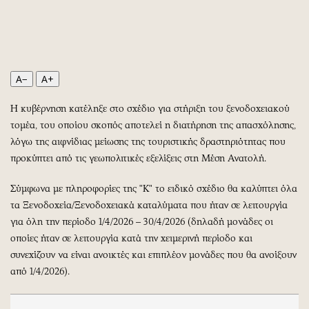
Περιβάλλον
Ταξίδια
Ελλάδα
Συνταγές
Κόσμος
Έξοδος
Παράξενα
Media
A−
A+
Πολιτισμός
Εκπομπές
Σινεμά
Wine routes
Η κυβέρνηση κατέληξε στο σχέδιο για στήριξη του ξενοδοχειακού
Θέατρο-Χορός
Podcasts
τομέα, του οποίου σκοπός αποτελεί η διατήρηση της απασχόλησης,
λόγω της αιφνίδιας μείωσης της τουριστικής δραστηριότητας που
Μουσική
Uncut
προκύπτει από τις γεωπολιτικές εξελίξεις στη Μέση Ανατολή.
Εικαστικά
Προσφορές
Βιβλίο
Προσωπικότητες στην ''Κ''
Σύμφωνα με πληροφορίες της "Κ" το ειδικό σχέδιο θα καλύπτει όλα
Χειρόγραφα
Επιστολές
τα Ξενοδοχεία/Ξενοδοχειακά καταλύματα που ήταν σε λειτουργία
για όλη την περίοδο 1/4/2026 – 30/4/2026 (δηλαδή μονάδες οι
οποίες ήταν σε λειτουργία κατά την χειμερινή περίοδο και
συνεχίζουν να είναι ανοικτές και επιπλέον μονάδες που θα ανοίξουν
από 1/4/2026).