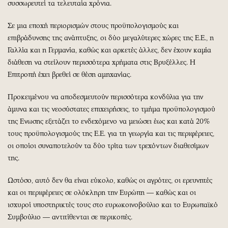
συσσωρευτεί τα τελευταία χρόνια.
Σε μια εποχή περιορισμών στους προϋπολογισμούς και
επιβράδυνσης της ανάπτυξης, οι δύο μεγαλύτερες χώρες της Ε.Ε., η
Γαλλία και η Γερμανία, καθώς και αρκετές άλλες, δεν έχουν καμία
διάθεση να στείλουν περισσότερα χρήματα στις Βρυξέλλες. Η
Επιτροπή έχει βρεθεί σε θέση αμηχανίας.
Προκειμένου να αποδεσμευτούν περισσότερα κονδύλια για την
άμυνα και τις νεοσύστατες επιχειρήσεις, το τμήμα προϋπολογισμού
της Ενωσης εξετάζει το ενδεχόμενο να μειώσει έως και κατά 20%
τους προϋπολογισμούς της Ε.Ε. για τη γεωργία και τις περιφέρειες,
οι οποίοι συναποτελούν τα δύο τρίτα των τρεχόντων διαθεσίμων
της.
Ωστόσο, αυτό δεν θα είναι εύκολο, καθώς οι αγρότες, οι ερευνητές
και οι περιφέρειες σε ολόκληρη την Ευρώπη ― καθώς και οι
ισχυροί υποστηρικτές τους στο ευρωκοινοβούλιο και το Ευρωπαϊκό
Συμβούλιο ― αντιτίθενται σε περικοπές.