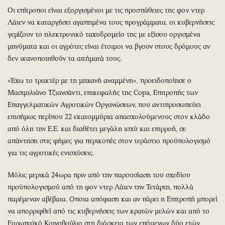
Οι επίτροποι είναι εξοργισμένοι με τις προσπάθειες της φον ντερ
Λάιεν να καταργήσει αγαπημένα τους προγράμματα, οι κυβερνήσεις
γεμίζουν το ηλεκτρονικό ταχυδρομείο της με εξίσου οργισμένα
μηνύματα και οι αγρότες είναι έτοιμοι να βγουν στους δρόμους αν
δεν ικανοποιηθούν τα αιτήματά τους.
«Έχω το τρακτέρ με τη μηχανή αναμμένη», προειδοποίησε ο
Μασιμιλιάνο Τζιανσάντι, επικεφαλής της Copa, Επιτροπής των
Επαγγελματικών Αγροτικών Οργανώσεων, που αντιπροσωπεύει
επισήμως περίπου 22 εκατομμύρια απασχολούμενους στον κλάδο
από όλη την Ε.Ε. και διαθέτει μεγάλη ισχύ και επιρροή, σε
απάντηση στις φήμες για περικοπές στον τεράστιο προϋπολογισμό
για τις αγροτικές ενισχύσεις.
Μόλις μερικά 24ωρα πριν από την παρουσίαση του σχεδίου
προϋπολογισμού από τη φον ντερ Λάιεν την Τετάρτη, πολλά
παρέμεναν αβέβαια. Οποια απόφαση και αν πάρει η Επιτροπή μπορεί
να απορριφθεί από τις κυβερνήσεις των κρατών μελών και από το
Ευρωπαϊκό Κοινοβούλιο στη διάρκεια των επόμενων δύο ετών