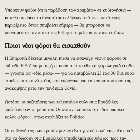
Υπάρχουν φόβοι ότι η παράδοση των χρημάτων σε κυβερνήσεις ―
που θα στερήσει τη δυνατότητα ελέγχων από τις φτωχότερες
περιφέρειες, όπως συμβαίνει σήμερα ― θα μπορούσε να
υπονομεύσει τον στόχο της Ε.Ε. για τη μείωση των ανισοτήτων.
Ποιοι νέοι φόροι θα εισαχθούν
Η Επιτροπή δέχεται μεγάλη πίεση να εισαγάγει νέους φόρους σε
επίπεδο Ε.Ε. ή να μεταφέρει ποσά από τα εθνικά φορολογικά έσοδα
― γνωστά ως «ιδία μέσα» ― για να καταβάλλει 25 έως 30 δισ. ευρώ
ετησίως στο κοινό χρέος που εκδόθηκε για τη χρηματοδότηση της
ανάκαμψης μετά την πανδημία Covid.
Ωστόσο, οι συζητήσεις των τελευταίων ετών στις Βρυξέλλες
επιβεβαίωσαν τη ρήση του Ουίνστον Τσόρτσιλ ότι «δεν υπάρχει
καλός φόρος», όπως σχολιάζει το Politico.
Οι κυβερνήσεις των κρατών μελών είναι γενικά πολύ επιφυλακτικές
στο να δώσουν στις Βρυξέλλες υπερβολική εξουσία ως προς την