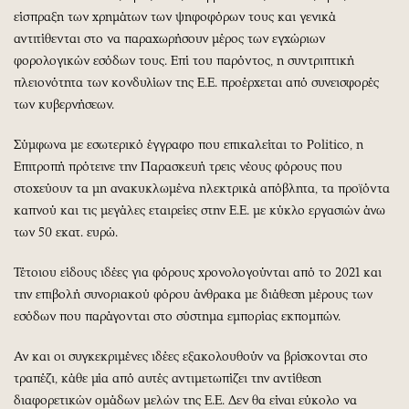
είσπραξη των χρημάτων των ψηφοφόρων τους και γενικά
αντιτίθενται στο να παραχωρήσουν μέρος των εγχώριων
φορολογικών εσόδων τους. Επί του παρόντος, η συντριπτική
πλειονότητα των κονδυλίων της Ε.Ε. προέρχεται από συνεισφορές
των κυβερνήσεων.
Σύμφωνα με εσωτερικό έγγραφο που επικαλείται το Politico, η
Επιτροπή πρότεινε την Παρασκευή τρεις νέους φόρους που
στοχεύουν τα μη ανακυκλωμένα ηλεκτρικά απόβλητα, τα προϊόντα
καπνού και τις μεγάλες εταιρείες στην Ε.Ε. με κύκλο εργασιών άνω
των 50 εκατ. ευρώ.
Τέτοιου είδους ιδέες για φόρους χρονολογούνται από το 2021 και
την επιβολή συνοριακού φόρου άνθρακα με διάθεση μέρους των
εσόδων που παράγονται στο σύστημα εμπορίας εκπομπών.
Αν και οι συγκεκριμένες ιδέες εξακολουθούν να βρίσκονται στο
τραπέζι, κάθε μία από αυτές αντιμετωπίζει την αντίθεση
διαφορετικών ομάδων μελών της Ε.Ε. Δεν θα είναι εύκολο να