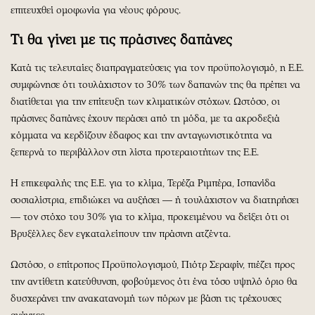
επιτευχθεί ομοφωνία για νέους φόρους.
Τι θα γίνει με τις πράσινες δαπάνες
Κατά τις τελευταίες διαπραγματεύσεις για τον προϋπολογισμό, η Ε.Ε.
συμφώνησε ότι τουλάχιστον το 30% των δαπανών της θα πρέπει να
διατίθεται για την επίτευξη των κλιματικών στόχων. Ωστόσο, οι
πράσινες δαπάνες έχουν περάσει από τη μόδα, με τα ακροδεξιά
κόμματα να κερδίζουν έδαφος και την ανταγωνιστικότητα να
ξεπερνά το περιβάλλον στη λίστα προτεραιοτήτων της Ε.Ε.
Η επικεφαλής της Ε.Ε. για το κλίμα, Τερέζα Ριμπέρα, Ισπανίδα
σοσιαλίστρια, επιδιώκει να αυξήσει ― ή τουλάχιστον να διατηρήσει
― τον στόχο του 30% για το κλίμα, προκειμένου να δείξει ότι οι
Βρυξέλλες δεν εγκαταλείπουν την πράσινη ατζέντα.
Ωστόσο, ο επίτροπος Προϋπολογισμού, Πιότρ Σεραφίν, πιέζει προς
την αντίθετη κατεύθυνση, φοβούμενος ότι ένα τόσο υψηλό όριο θα
δυσχεράνει την ανακατανομή των πόρων με βάση τις τρέχουσες