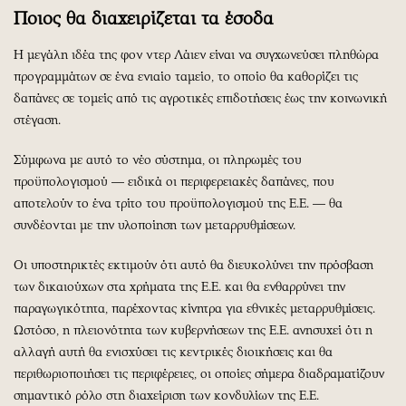
Ποιος θα διαχειρίζεται τα έσοδα
Η μεγάλη ιδέα της φον ντερ Λάιεν είναι να συγχωνεύσει πληθώρα
προγραμμάτων σε ένα ενιαίο ταμείο, το οποίο θα καθορίζει τις
δαπάνες σε τομείς από τις αγροτικές επιδοτήσεις έως την κοινωνική
στέγαση.
Σύμφωνα με αυτό το νέο σύστημα, οι πληρωμές του
προϋπολογισμού ― ειδικά οι περιφερειακές δαπάνες, που
αποτελούν το ένα τρίτο του προϋπολογισμού της Ε.Ε. ― θα
συνδέονται με την υλοποίηση των μεταρρυθμίσεων.
Οι υποστηρικτές εκτιμούν ότι αυτό θα διευκολύνει την πρόσβαση
των δικαιούχων στα χρήματα της Ε.Ε. και θα ενθαρρύνει την
παραγωγικότητα, παρέχοντας κίνητρα για εθνικές μεταρρυθμίσεις.
Ωστόσο, η πλειονότητα των κυβερνήσεων της Ε.Ε. ανησυχεί ότι η
αλλαγή αυτή θα ενισχύσει τις κεντρικές διοικήσεις και θα
περιθωριοποιήσει τις περιφέρειες, οι οποίες σήμερα διαδραματίζουν
σημαντικό ρόλο στη διαχείριση των κονδυλίων της Ε.Ε.