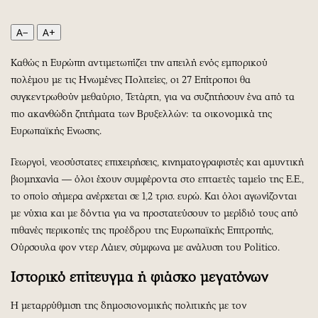
Περιβάλλον
Ταξίδια
Ελλάδα
Συνταγές
A−
A+
Κόσμος
Έξοδος
Καθώς η Ευρώπη αντιμετωπίζει την απειλή ενός εμπορικού
Παράξενα
Media
πολέμου με τις Ηνωμένες Πολιτείες, οι 27 Επίτροποι θα
Πολιτισμός
Εκπομπές
συγκεντρωθούν μεθαύριο, Τετάρτη, για να συζητήσουν ένα από τα
Σινεμά
Wine routes
πιο ακανθώδη ζητήματα των Βρυξελλών: τα οικονομικά της
Θέατρο-Χορός
Podcasts
Ευρωπαϊκής Ενωσης.
Μουσική
Uncut
Γεωργοί, νεοσύστατες επιχειρήσεις, κινηματογραφιστές και αμυντική
Εικαστικά
Προσφορές
βιομηχανία ― όλοι έχουν συμφέροντα στο επταετές ταμείο της Ε.Ε.,
Βιβλίο
Προσωπικότητες στην ''Κ''
το οποίο σήμερα ανέρχεται σε 1,2 τρισ. ευρώ. Και όλοι αγωνίζονται
Χειρόγραφα
Επιστολές
με νύχια και με δόντια για να προστατεύσουν το μερίδιό τους από
πιθανές περικοπές της προέδρου της Ευρωπαϊκής Επιτροπής,
Ούρσουλα φον ντερ Λάιεν, σύμφωνα με ανάλυση του Politico.
Ιστορικό επίτευγμα ή φιάσκο μεγατόνων
Η μεταρρύθμιση της δημοσιονομικής πολιτικής με τον