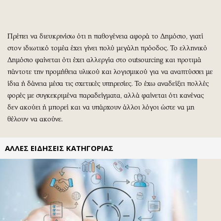
Περιβάλλον
Ταξίδια
Ελλάδα
Συνταγές
Κόσμος
Έξοδος
Πρέπει να διευκρινίσω ότι η παθογένεια αφορά το Δημόσιο, γιατί
Παράξενα
Media
στον ιδιωτικό τομέα έχει γίνει πολύ μεγάλη πρόοδος. Το ελληνικό
Πολιτισμός
Εκπομπές
Δημόσιο φαίνεται ότι έχει αλλεργία στο outsourcing και προτιμά
πάντοτε την προμήθεια υλικού και λογισμικού για να αναπτύσσει με
Σινεμά
Wine routes
ίδια ή δάνεια μέσα τις σχετικές υπηρεσίες. Το έχω αναδείξει πολλές
Θέατρο-Χορός
Podcasts
φορές με συγκεκριμένα παραδείγματα, αλλά φαίνεται ότι κανένας
Μουσική
Uncut
δεν ακούει ή μπορεί και να υπάρχουν άλλοι λόγοι ώστε να μη
Εικαστικά
Προσφορές
θέλουν να ακούνε.
Βιβλίο
Προσωπικότητες στην ''Κ''
Χειρόγραφα
Επιστολές
ΑΛΛΕΣ ΕΙΔΗΣΕΙΣ ΚΑΤΗΓΟΡΙΑΣ