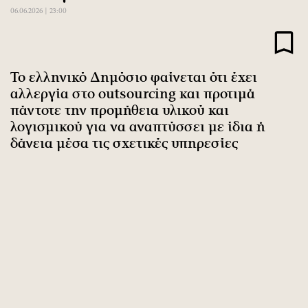
Αθλητισμός
Geek
06.06.2026 | 23:00
Κύπρος
Νέα
Ελλάδα
Κινητά-tablets
Διεθνή
Social
Το ελληνικό Δημόσιο φαίνεται ότι έχει
αλλεργία στο outsourcing και προτιμά
Κληρώσεις Allwyn
Αυτοκίνηση
πάντοτε την προμήθεια υλικού και
Οικονομική
Αφιερώματα
λογισμικού για να αναπτύσσει με ίδια ή
Οικονομία
Πολιτική
δάνεια μέσα τις σχετικές υπηρεσίες
Real Estate
Οικονομία
Επιχειρήσεις
Γενικά
Αγορές
Αναδρομές
Money Review
Πρόσωπα
AstroBank Properties
Περιβάλλον
Trends
Good Life
Ενέργεια
Γυναίκα
Ναυτιλία
Showbiz