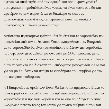
αφενός να απαλειφθεί από τον ορισμό του όρου «μονογονεϊκή
οικογένεια» η προϋπόθεση ένας γονέας να είναι χωρίς συμβίο και
αφετέρου να μην τερματίζεται το δικαίωμα σε επίδομα
μονογονεϊκής οικογένειας, σε περίπτωση κατά την οποία ο
μονογονιός συμβιώνει με άλλο άτομο.
Αντίστοιχο περιεχόμενο φαίνεται ότι θα έχει και το νομοσχέδιο που
προωθείται από την κυβέρνηση. Όπως αναφέρθηκε στην Επιτροπή,
με το νομοσχέδιο θα γίνει τροποποίηση διατάξεων της νομοθεσίας
που αφορούν τη συμβίωση μονογονιών με άλλα πρόσωπα, με τα
οποία δεν έχουν από κοινού τέκνα, ώστε να μη συνιστά η συμβίωση
αυτή παράγοντα για διακοπή του επιδόματος μονογονιού, αλλά και
για να μη λαμβάνονται υπόψη τα εισοδήματα του συμβίου για την
παραχώρηση επιδόματος.
«Η Επιτροπή στις αρχές του Ιούνη θα έχει στην ημερήσια διάταξη το
συγκεκριμένο νομοσχέδιο και την πρόταση νόμου, με ζητούμενο το
νομοσχέδιο ή η πρόταση νόμου ή και τα δύο να οδηγηθούν στην
Ολομέλεια πριν το τέλος του Ιούνη για τελική ρύθμιση αυτού του