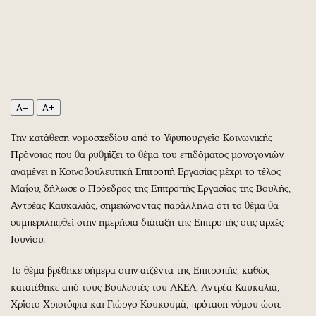
Περιβάλλον
Ταξίδια
Ελλάδα
Συνταγές
Κόσμος
Έξοδος
Παράξενα
Media
Πολιτισμός
Εκπομπές
Σινεμά
Wine routes
A−
A+
Θέατρο-Χορός
Podcasts
Την κατάθεση νομοσχεδίου από το Υφυπουργείο Κοινωνικής
Μουσική
Uncut
Πρόνοιας που θα ρυθμίζει το θέμα του επιδόματος μονογονιών
Εικαστικά
Προσφορές
αναμένει η Κοινοβουλευτική Επιτροπή Εργασίας μέχρι το τέλος
Βιβλίο
Προσωπικότητες στην ''Κ''
Μαΐου, δήλωσε ο Πρόεδρος της Επιτροπής Εργασίας της Βουλής,
Αντρέας Καυκαλιάς, σημειώνοντας παράλληλα ότι το θέμα θα
Χειρόγραφα
Επιστολές
συμπεριληφθεί στην ημερήσια διάταξη της Επιτροπής στις αρχές
Ιουνίου.
Το θέμα βρέθηκε σήμερα στην ατζέντα της Επιτροπής, καθώς
κατατέθηκε από τους Βουλευτές του ΑΚΕΛ, Αντρέα Καυκαλιά,
Χρίστο Χριστόφια και Γιώργο Κουκουμά, πρόταση νόμου ώστε