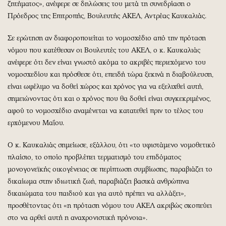
ζητήματος», ανέφερε σε δηλώσεις του μετά τη συνεδρίαση ο
Πρόεδρος της Επιτροπής, Βουλευτής ΑΚΕΛ, Αντρέας Καυκαλιάς.
Σε ερώτηση αν διαφοροποιείται το νομοσχέδιο από την πρόταση
νόμου που κατέθεσαν οι Βουλευτές του ΑΚΕΛ, ο κ. Καυκαλιάς
ανέφερε ότι δεν είναι γνωστό ακόμα το ακριβές περιεχόμενο του
νομοσχεδίου και πρόσθεσε ότι, επειδή τώρα ξεκινά η διαβούλευση,
είναι ωφέλιμο να δοθεί χώρος και χρόνος για να εξελιχθεί αυτή,
σημειώνοντας ότι και ο χρόνος που θα δοθεί είναι συγκεκριμένος,
αφού το νομοσχέδιο αναμένεται να κατατεθεί πριν το τέλος του
ερχόμενου Μαΐου.
Ο κ. Καυκαλιάς σημείωσε, εξάλλου, ότι «το υφιστάμενο νομοθετικό
πλαίσιο, το οποίο προβλέπει τερματισμό του επιδόματος
μονογονεϊκής οικογένειας σε περίπτωση συμβίωσης, παραβιάζει το
δικαίωμα στην ιδιωτική ζωή, παραβιάζει βασικά ανθρώπινα
δικαιώματα του παιδιού και για αυτό πρέπει να αλλάξει»,
προσθέτοντας ότι «η πρόταση νόμου του ΑΚΕΛ ακριβώς σκοπεύει
στο να αρθεί αυτή η αναχρονιστική πρόνοια».