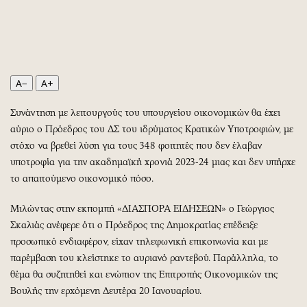
Περιβάλλον
Ταξίδια
Ελλάδα
Συνταγές
Κόσμος
Έξοδος
Παράξενα
Media
A−
A+
Πολιτισμός
Εκπομπές
Σινεμά
Wine routes
Συνάντηση με λειτουργούς του υπουργείου οικονομικών θα έχει
Θέατρο-Χορός
Podcasts
αύριο ο Πρόεδρος του ΔΣ του ιδρύματος Κρατικών Υποτροφιών, με
Μουσική
Uncut
στόχο να βρεθεί λύση για τους 348 φοιτητές που δεν έλαβαν
υποτροφία για την ακαδημαϊκή χρονιά 2023-24 μιας και δεν υπήρχε
Εικαστικά
Προσφορές
το απαιτούμενο οικονομικό πόσο.
Βιβλίο
Προσωπικότητες στην ''Κ''
Χειρόγραφα
Επιστολές
Μιλώντας στην εκπομπή «ΔΙΑΣΠΟΡΑ ΕΙΔΗΣΕΩΝ» ο Γεώργιος
Σκαλιάς ανέφερε ότι ο Πρόεδρος της Δημοκρατίας επέδειξε
προσωπικό ενδιαφέρον, είχαν τηλεφωνική επικοινωνία και με
παρέμβαση του κλείστηκε το αυριανό ραντεβού. Παράλληλα, το
θέμα θα συζητηθεί και ενώπιον της Επιτροπής Οικονομικών της
Βουλής την ερχόμενη Δευτέρα 20 Ιανουαρίου.