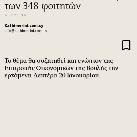
των 348 φοιτητών
Αθλητισμός
Geek
Κύπρος
Νέα
15.01.2025 | 13:19
Ελλάδα
Κινητά-tablets
Kathimerini.com.cy
info@kathimerini.com.cy
Διεθνή
Social
Κληρώσεις Allwyn
Αυτοκίνηση
Οικονομική
Αφιερώματα
Οικονομία
Πολιτική
Το θέμα θα συζητηθεί και ενώπιον της
Επιτροπής Οικονομικών της Βουλής την
Real Estate
Οικονομία
ερχόμενη Δευτέρα 20 Ιανουαρίου
Επιχειρήσεις
Γενικά
Αγορές
Αναδρομές
Money Review
Πρόσωπα
AstroBank Properties
Περιβάλλον
Trends
Good Life
Ενέργεια
Γυναίκα
Ναυτιλία
Showbiz