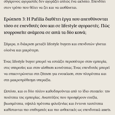
σύγχρονος αγοραστής δεν αγοράζει απλώς ένα ακίνητο. Επενδύει
στον τρόπο που θέλει να ζει και να αισθάνεται.
Ερώτηση 3: Η Pafilia διαθέτει έργα που απευθύνονται
τόσο σε επενδυτές όσο και σε lifestyle αγοραστές. Πώς
ισορροπείτε ανάμεσα σε αυτά τα δύο κοινά;
Σήμερα, η διάκριση μεταξύ lifestyle buyers και επενδυτών γίνεται
ολοένα και μικρότερη.
Ένας lifestyle buyer μπορεί να εστιάζει περισσότερο στην εμπειρία,
στις υπηρεσίες και στην αίσθηση κοινότητας. Ένας επενδυτής μπορεί
να επικεντρώνεται στη ζήτηση για ενοικίαση, στην πληρότητα και
στη μακροπρόθεσμη υπεραξία.
Ωστόσο, και οι δύο πλέον καθοδηγούνται από το ίδιο στοιχείο: την
ποιότητα της εμπειρίας. Αναπτύξεις που προσφέρουν ευεξία,
βιωσιμότητα, υψηλά πρότυπα φιλοξενίας και έντονη ταυτότητα
καθίστανται πιο επιθυμητές και πιο ανθεκτικές ως επενδυτικά assets.