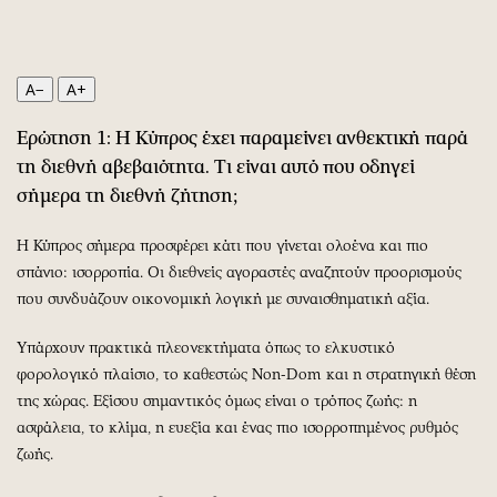
Περιβάλλον
Ταξίδια
Ελλάδα
Συνταγές
Κόσμος
Έξοδος
A−
A+
Παράξενα
Media
Πολιτισμός
Εκπομπές
Ερώτηση 1: Η Κύπρος έχει παραμείνει ανθεκτική παρά
τη διεθνή αβεβαιότητα. Τι είναι αυτό που οδηγεί
Σινεμά
Wine routes
σήμερα τη διεθνή ζήτηση;
Θέατρο-Χορός
Podcasts
Μουσική
Uncut
Η Κύπρος σήμερα προσφέρει κάτι που γίνεται ολοένα και πιο
Εικαστικά
Προσφορές
σπάνιο: ισορροπία. Οι διεθνείς αγοραστές αναζητούν προορισμούς
Βιβλίο
Προσωπικότητες στην ''Κ''
που συνδυάζουν οικονομική λογική με συναισθηματική αξία.
Χειρόγραφα
Επιστολές
Υπάρχουν πρακτικά πλεονεκτήματα όπως το ελκυστικό
φορολογικό πλαίσιο, το καθεστώς Non-Dom και η στρατηγική θέση
της χώρας. Εξίσου σημαντικός όμως είναι ο τρόπος ζωής: η
ασφάλεια, το κλίμα, η ευεξία και ένας πιο ισορροπημένος ρυθμός
ζωής.