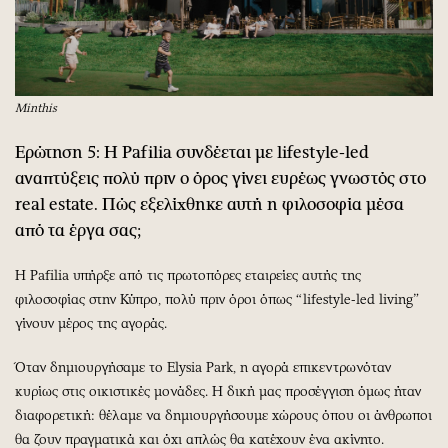
Minthis
Ερώτηση 5: Η Pafilia συνδέεται με lifestyle-led
αναπτύξεις πολύ πριν ο όρος γίνει ευρέως γνωστός στο
real estate. Πώς εξελίχθηκε αυτή η φιλοσοφία μέσα
από τα έργα σας;
Η Pafilia υπήρξε από τις πρωτοπόρες εταιρείες αυτής της
φιλοσοφίας στην Κύπρο, πολύ πριν όροι όπως “lifestyle-led living”
γίνουν μέρος της αγοράς.
Όταν δημιουργήσαμε το Elysia Park, η αγορά επικεντρωνόταν
κυρίως στις οικιστικές μονάδες. Η δική μας προσέγγιση όμως ήταν
διαφορετική: θέλαμε να δημιουργήσουμε χώρους όπου οι άνθρωποι
θα ζουν πραγματικά και όχι απλώς θα κατέχουν ένα ακίνητο.