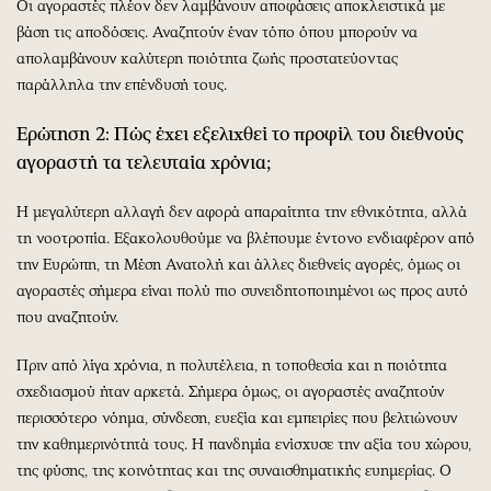
Οι αγοραστές πλέον δεν λαμβάνουν αποφάσεις αποκλειστικά με
βάση τις αποδόσεις. Αναζητούν έναν τόπο όπου μπορούν να
απολαμβάνουν καλύτερη ποιότητα ζωής προστατεύοντας
παράλληλα την επένδυσή τους.
Ερώτηση 2: Πώς έχει εξελιχθεί το προφίλ του διεθνούς
αγοραστή τα τελευταία χρόνια;
Η μεγαλύτερη αλλαγή δεν αφορά απαραίτητα την εθνικότητα, αλλά
τη νοοτροπία. Εξακολουθούμε να βλέπουμε έντονο ενδιαφέρον από
την Ευρώπη, τη Μέση Ανατολή και άλλες διεθνείς αγορές, όμως οι
αγοραστές σήμερα είναι πολύ πιο συνειδητοποιημένοι ως προς αυτό
που αναζητούν.
Πριν από λίγα χρόνια, η πολυτέλεια, η τοποθεσία και η ποιότητα
σχεδιασμού ήταν αρκετά. Σήμερα όμως, οι αγοραστές αναζητούν
περισσότερο νόημα, σύνδεση, ευεξία και εμπειρίες που βελτιώνουν
την καθημερινότητά τους. Η πανδημία ενίσχυσε την αξία του χώρου,
της φύσης, της κοινότητας και της συναισθηματικής ευημερίας. Ο