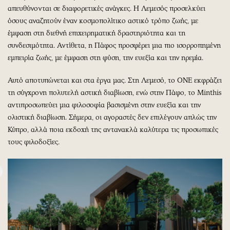
απευθύνονται σε διαφορετικές ανάγκες. Η Λεμεσός προσελκύει
όσους αναζητούν έναν κοσμοπολίτικο αστικό τρόπο ζωής, με
έμφαση στη διεθνή επιχειρηματική δραστηριότητα και τη
συνδεσιμότητα. Αντίθετα, η Πάφος προσφέρει μια πιο ισορροπημένη
εμπειρία ζωής, με έμφαση στη φύση, την ευεξία και την ηρεμία.
Αυτό αποτυπώνεται και στα έργα μας. Στη Λεμεσό, το ONE εκφράζει
τη σύγχρονη πολυτελή αστική διαβίωση, ενώ στην Πάφο, το Minthis
αντιπροσωπεύει μια φιλοσοφία βασισμένη στην ευεξία και την
ολιστική διαβίωση. Σήμερα, οι αγοραστές δεν επιλέγουν απλώς την
Κύπρο, αλλά ποια εκδοχή της αντανακλά καλύτερα τις προσωπικές
τους φιλοδοξίες.