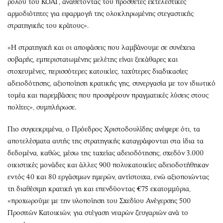
ρόλου του ΚΟΑΓ, αναθέτοντάς του πρόσθετες εκτελεστικές
αρμοδιότητες για εφαρμογή της ολοκληρωμένης στεγαστικής
στρατηγικής του κράτους».
«Η στρατηγική και οι αποφάσεις που λαμβάνουμε σε συνέχεια
σοβαρής, εμπεριστατωμένης μελέτης είναι ξεκάθαρες και
στοχευμένες, περισσότερες κατοικίες, ταχύτερες διαδικασίες
αδειοδότησης, αξιοποίηση κρατικής γης, συνεργασία με τον ιδιωτικό
τομέα και παρεμβάσεις που προσφέρουν πραγματικές λύσεις στους
πολίτες», συμπλήρωσε.
Πιο συγκεκριμένα, ο Πρόεδρος Χριστοδουλίδης ανέφερε ότι, τα
αποτελέσματα αυτής της στρατηγικής καταγράφονται στα ίδια τα
δεδομένα, καθώς, μέσω της ταχείας αδειοδότησης, σχεδόν 3.000
οικιστικές μονάδες και άλλες 900 πολυκατοικίες αδειοδοτήθηκαν
εντός 40 και 80 εργάσιμων ημερών, αντίστοιχα, ενώ αξιοποιώντας
τη διαθέσιμη κρατική γη και επενδύοντας €75 εκατομμύρια,
«προχωρούμε με την υλοποίηση του Σχεδίου Ανέγερσης 500
Προσιτών Κατοικιών, για στέγαση νεαρών ζευγαριών ανά το