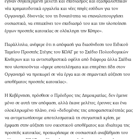
έγιναν συγκεκριμένη μελέτη και σχεδιασμός και εξασφαλίστηκαν
νέα χρηματοδοτικά εργαλεία και νέες πηγές εσόδων για τον
Οργανισμό, δίνοντάς του τη δυνατότητα να επαναλειτουργήσει
ουσιαστικά, να επιταχύνει τον σχεδιασμό του και την υλοποίηση
έργων προσιτής κατοικίας σε ολόκληρη την Κύπρο».
Παράλληλα, ανέφερε ότι η απόφασή για διασύνδεση του Ειδικού
Ταμείου Προσιτής Στέγης του ΚΟΑΓ με το Σχέδιο Πολεοδομικών
Κινήτρων και τα αντισταθμιστικά οφέλη από διάφορα άλλα Σχέδια
που υλοποιούνται «έφερε αποτελέσματα και επιτρέπει ήδη στον
Οργανισμό να προχωρεί σε νέα έργα και σε σημαντική αύξηση του
αποθέματος προσιτής κατοικίας».
Η Κυβέρνηση, πρόσθεσε ο Πρόεδρος της Δημοκρατίας, δεν έμεινε
μόνο σε αυτή την απόφαση, αλλά έκανε μελέτες, έρευνες και ένα
ολοκληρωμένο πλάνο, ενώ «δεδομένης της αποφασιστικότητάς μας
να αντιμετωπίσουμε αποτελεσματικά τη στεγαστική κρίση, με
έμφαση στην αύξηση του οικιστικού αποθέματος και ιδιαίτερα της
προσιτής κατοικίας, προχωρήσαμε σε ουσιαστική αναβάθμιση του