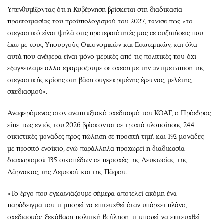
Υπενθυμίζοντας ότι η Κυβέρνηση βρίσκεται στη διαδικασία
προετοιμασίας του προϋπολογισμού του 2027, τόνισε πως «το
στεγαστικό είναι ψηλά στις προτεραιότητές μας σε συζητήσεις που
έχω με τους Υπουργούς Οικονομικών και Εσωτερικών, και όλα
αυτά που ανέφερα είναι μόνο μερικές από τις πολιτικές που όχι
εξαγγείλαμε αλλά εφαρμόζουμε σε σχέση με την αντιμετώπιση της
στεγαστικής κρίσης στη βάση συγκεκριμένης έρευνας, μελέτης,
σχεδιασμού».
Αναφερόμενος στον αναπτυξιακό σχεδιασμό του ΚΟΑΓ, ο Πρόεδρος
είπε πως εντός του 2026 βρίσκονται σε τροχιά υλοποίησης 244
οικιστικές μονάδες προς πώληση σε προσιτή τιμή και 192 μονάδες
με προσιτό ενοίκιο, ενώ παράλληλα προχωρεί η διαδικασία
διαχωρισμού 135 οικοπέδων σε περιοχές της Λευκωσίας, της
Λάρνακας, της Λεμεσού και της Πάφου.
«Το έργο που εγκαινιάζουμε σήμερα αποτελεί ακόμη ένα
παράδειγμα του τι μπορεί να επιτευχθεί όταν υπάρχει πλάνο,
σχεδιασμός, ξεκάθαρη πολιτική βούληση, τι μπορεί να επιτευχθεί