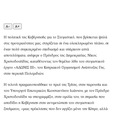
Περιβάλλον
Ταξίδια
Ελλάδα
Συνταγές
Κόσμος
Έξοδος
Παράξενα
Media
A−
A+
Πολιτισμός
Εκπομπές
Η πολιτική της Κυβέρνησής για το Στεγαστικό, που βρίσκεται ψηλά
Σινεμά
Wine routes
στις προτεραιότητες μας, στηρίζεται σε ένα ολοκληρωμένο πλάνο, σε
Θέατρο-Χορός
Podcasts
έναν πολύ συγκεκριμένο σχεδιασμό και υπάρχουν απτά
Μουσική
Uncut
αποτελέσματα, ανέφερε ο Πρόεδρος της Δημοκρατίας, Νίκος
Εικαστικά
Προσφορές
Χριστοδουλίδης, καταθέτοντας τον θεμέλιο λίθο του στεγαστικού
Βιβλίο
Προσωπικότητες στην ''Κ''
έργου «ΑΔΩΝΙΣ ΙΙΙ», του Κυπριακού Οργανισμού Ανάπτυξης Γης,
στην περιοχή Πολεμιδιών.
Χειρόγραφα
Επιστολές
Η τελετή πραγματοποιήθηκε το πρωί της Τρίτης, στην παρουσία και
του Υπουργού Εσωτερικών, Κωνσταντίνου Ιωάννου, με τον Πρόεδρο
Χριστοδουλίδη να υπογραμμίζει, στην ομιλία του, τη σημασία που
αποδίδει η Κυβέρνηση στην αντιμετώπιση του στεγαστικού
ζητήματος, «μιας πρόκλησης που δεν αγγίζει μόνο την Κύπρο, αλλά