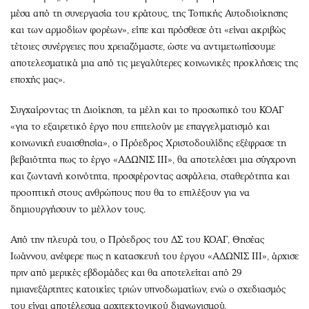
μέσα από τη συνεργασία του κράτους, της Τοπικής Αυτοδιοίκησης
και των αρμοδίων φορέων», είπε και πρόσθεσε ότι «είναι ακριβώς
τέτοιες συνέργειες που χρειαζόμαστε, ώστε να αντιμετωπίσουμε
αποτελεσματικά μια από τις μεγαλύτερες κοινωνικές προκλήσεις της
εποχής μας».
Συγχαίροντας τη Διοίκηση, τα μέλη και το προσωπικό του ΚΟΑΓ
«για το εξαιρετικό έργο που επιτελούν με επαγγελματισμό και
κοινωνική ευαισθησία», ο Πρόεδρος Χριστοδουλίδης εξέφρασε τη
βεβαιότητα πως το έργο «ΑΔΩΝΙΣ ΙΙΙ», θα αποτελέσει μια σύγχρονη
και ζωντανή κοινότητα, προσφέροντας ασφάλεια, σταθερότητα και
προοπτική στους ανθρώπους που θα το επιλέξουν για να
δημιουργήσουν το μέλλον τους.
Από την πλευρά του, ο Πρόεδρος του ΔΣ του ΚΟΑΓ, Θησέας
Ιωάννου, ανέφερε πως η κατασκευή του έργου «ΑΔΩΝΙΣ ΙΙΙ», άρχισε
πριν από μερικές εβδομάδες και θα αποτελείται από 29
ημιανεξάρτητες κατοικίες τριών υπνοδωματίων, ενώ ο σχεδιασμός
του είναι αποτέλεσμα αρχιτεκτονικού διαγωνισμού.