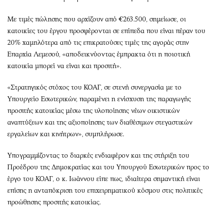
Με τιμές πώλησης που αρχίζουν από €263.500, σημείωσε, οι
κατοικίες του έργου προσφέρονται σε επίπεδα που είναι πέραν του
20% χαμηλότερα από τις επικρατούσες τιμές της αγοράς στην
Επαρχία Λεμεσού, «αποδεικνύοντας έμπρακτα ότι η ποιοτική
κατοικία μπορεί να είναι και προσιτή».
«Στρατηγικός στόχος του ΚΟΑΓ, σε στενή συνεργασία με το
Υπουργείο Εσωτερικών, παραμένει η ενίσχυση της παραγωγής
προσιτής κατοικίας μέσω της υλοποίησης νέων οικιστικών
αναπτύξεων και της αξιοποίησης των διαθέσιμων στεγαστικών
εργαλείων και κινήτρων», συμπλήρωσε.
Υπογραμμίζοντας το διαρκές ενδιαφέρον και της στήριξη του
Προέδρου της Δημοκρατίας και του Υπουργού Εσωτερικών προς το
έργο του ΚΟΑΓ, ο κ. Ιωάννου είπε πως, ιδιαίτερα σημαντική είναι
επίσης η ανταπόκριση του επιχειρηματικού κόσμου στις πολιτικές
προώθησης προσιτής κατοικίας.