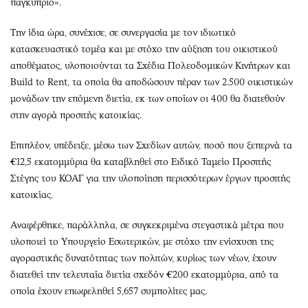
παγκύπριο».
Την ίδια ώρα, συνέχισε, σε συνεργασία με τον ιδιωτικό
κατασκευαστικό τομέα και με στόχο την αύξηση του οικιστικού
αποθέματος, υλοποιούνται τα Σχέδια Πολεοδομικών Κινήτρων και
Build to Rent, τα οποία θα αποδώσουν πέραν των 2.500 οικιστικών
μονάδων την επόμενη διετία, εκ των οποίων οι 400 θα διατεθούν
στην αγορά προσιτής κατοικίας.
Επιπλέον, υπέδειξε, μέσω των Σχεδίων αυτών, ποσό που ξεπερνά τα
€12,5 εκατομμύρια θα καταβληθεί στο Ειδικό Ταμείο Προσιτής
Στέγης του ΚΟΑΓ για την υλοποίηση περισσότερων έργων προσιτής
κατοικίας.
Αναφέρθηκε, παράλληλα, σε συγκεκριμένα στεγαστικά μέτρα που
υλοποιεί το Υπουργείο Εσωτερικών, με στόχο την ενίσχυση της
αγοραστικής δυνατότητας των πολιτών, κυρίως των νέων, έχουν
διατεθεί την τελευταία διετία σχεδόν €200 εκατομμύρια, από τα
οποία έχουν επωφεληθεί 5,657 συμπολίτες μας.