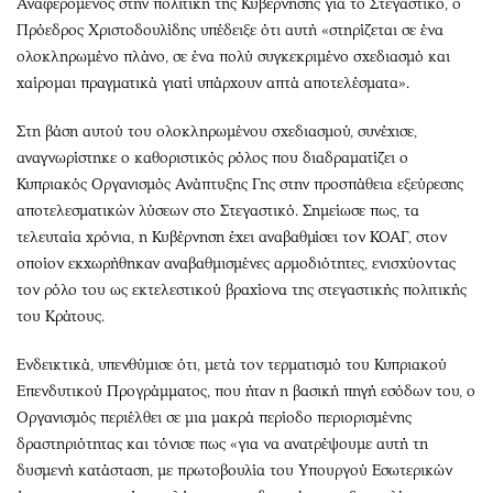
Αναφερόμενος στην πολιτική της Κυβέρνησής για το Στεγαστικό, ο
Πρόεδρος Χριστοδουλίδης υπέδειξε ότι αυτή «στηρίζεται σε ένα
ολοκληρωμένο πλάνο, σε ένα πολύ συγκεκριμένο σχεδιασμό και
χαίρομαι πραγματικά γιατί υπάρχουν απτά αποτελέσματα».
Στη βάση αυτού του ολοκληρωμένου σχεδιασμού, συνέχισε,
αναγνωρίστηκε ο καθοριστικός ρόλος που διαδραματίζει ο
Κυπριακός Οργανισμός Ανάπτυξης Γης στην προσπάθεια εξεύρεσης
αποτελεσματικών λύσεων στο Στεγαστικό. Σημείωσε πως, τα
τελευταία χρόνια, η Κυβέρνηση έχει αναβαθμίσει τον ΚΟΑΓ, στον
οποίον εκχωρήθηκαν αναβαθμισμένες αρμοδιότητες, ενισχύοντας
τον ρόλο του ως εκτελεστικού βραχίονα της στεγαστικής πολιτικής
του Κράτους.
Ενδεικτικά, υπενθύμισε ότι, μετά τον τερματισμό του Κυπριακού
Επενδυτικού Προγράμματος, που ήταν η βασική πηγή εσόδων του, ο
Οργανισμός περιέλθει σε μια μακρά περίοδο περιορισμένης
δραστηριότητας και τόνισε πως «για να ανατρέψουμε αυτή τη
δυσμενή κατάσταση, με πρωτοβουλία του Υπουργού Εσωτερικών