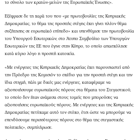
το σύνολο των κρατών-μελών της Ευρωπαϊκής Ένωσης».
Εξέφρασε δε τη χαρά του που «με πρωτοβουλίες της Κυπριακής
Δημοκρατίας, το θέμα της προσιτής στέγης έχει γίνει πλέον θέμα
συζήτησης σε ευρωπαϊκό επίπεδο» και υπενθύμισε την πρωτοβουλία
του Υπουργού Εσωτερικών, στο Άτυπο Συμβούλιο των Υπουργών
Εσωτερικών της ΕΕ που έγινε στην Κύπρο, το οποίο απασχόλησε
κατά κύριο λόγο η προσιτή κατοικία.
«Με ενέργειες της Κυπριακής Δημοκρατίας έχει παρουσιαστεί από
την Πρόεδρο της Κομισιόν το σχέδιο για την προσιτή στέγη και την
ίδια στιγμή, πάλι με δικές μας ενέργειες, καταφέραμε να
αξιοποιήσουμε ευρωπαϊκούς πόρους στα θέματα του Στεγαστικού,
το οποίο δεν ήταν ανάμεσα στους τομείς που μπορούσες να
αξιοποιήσεις ευρωπαϊκούς πόρους. Με ενέργειες και της Κυπριακής
Δημοκρατίας πετύχαμε αυτό τον στόχο, έτσι ώστε να μπορούμε να
επενδύσουμε περισσότερους πόρους στο θέμα της στεγαστικής
πολιτικής», συμπλήρωσε.