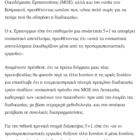
Οικοδόμησης Εμπιστοσύνης (ΜΟΕ), αλλά και την ουσία του
Κυπριακού, προσθέτοντας ωστόσο πως «είναι πολύ νωρίς για να
πούμε πού θα οδηγήσει η διαδικασία».
Ο κ. Έρχιουρμαν είπε ότι επιθυμούν μια συνάντηση 5+1 να αποφέρει
ουσιαστικό αποτέλεσμα, προσθέτοντας ότι «αυτά τα ουσιαστικά
αποτελέσματα ξεκαθαρίζουν μέσα από τις προπαρασκευαστικές
εργασίες».
Αναμένουν, πρόσθεσε, ότι τα πρώτα δείγματα μιας νέας
πρωτοβουλίας θα φανούν περί τα τέλη Ιουνίου ή τις αρχές Ιουλίου
και επανέλαβε ότι η τουρκοκυπριακή πλευρά προκρίνει διαδικασία
τριών σταδίων: ουσιαστική πρόοδο στα ΜΟΕ στη Λευκωσία,
καθορισμό των «κανόνων του παιχνιδιού» πριν από την έναρξη της
διαδικασίας, με βάση τετραμερή μεθοδολογία, και στη συνέχεια
μετάβαση σε συνολικές διαπραγματεύσεις.
Για την πιθανή χρονική στιγμή διάσκεψης 5+1, είπε ότι «αν οι
προπαρασκευαστικές εργασίες δείξουν τέλη Ιουνίου ή μέσα Ιουλίου,