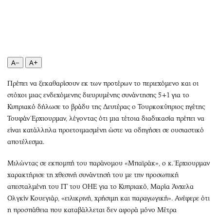
Περιβάλλον
Ταξίδια
Ελλάδα
Συνταγές
Κόσμος
Έξοδος
Παράξενα
Media
Πολιτισμός
Εκπομπές
A−
A+
Σινεμά
Wine routes
Πρέπει να ξεκαθαρίσουν εκ των προτέρων το περιεχόμενο και οι
Θέατρο-Χορός
Podcasts
στόχοι μιας ενδεχόμενης διευρυμένης συνάντησης 5+1 για το
Μουσική
Uncut
Κυπριακό δήλωσε το βράδυ της Δευτέρας ο Τουρκοκύπριος ηγέτης
Εικαστικά
Προσφορές
Τουφάν Έρχιουρμαν, λέγοντας ότι μια τέτοια διαδικασία πρέπει να
Βιβλίο
Προσωπικότητες στην ''Κ''
είναι κατάλληλα προετοιμασμένη ώστε να οδηγήσει σε ουσιαστικό
αποτέλεσμα.
Χειρόγραφα
Επιστολές
Μιλώντας σε εκπομπή του παράνομου «Μπαϊράκ», ο κ. Έρχιουρμαν
χαρακτήρισε τη χθεσινή συνάντησή του με την προσωπική
απεσταλμένη του ΓΓ του ΟΗΕ για το Κυπριακό, Μαρία Άνχελα
Ολγκίν Κουεγιάρ, «ειλικρινή, χρήσιμη και παραγωγική». Ανέφερε ότι
η προσπάθεια που καταβάλλεται δεν αφορά μόνο Μέτρα