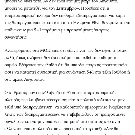
μπορεί να γίνει τότε. Αν δεν είναι έτοιμες μέχρι τον Αύγουστο,
μπορεί να μετατεθεί για τον Σεπτέμβριο». Πρόσθεσε ότι η
τουρκοκυπριακή πλευρά δεν επιθυμεί «διαπραγμάτευση για χάρη
της διαπραγμάτευσης» και ότι και τα Ηνωμένα Έθνη δεν φαίνεται να
επιδιώκουν μια 5+1 παρόμοια με προηγούμενες άκαρπες
συναντήσεις.
Αναφερόμενος στα ΜΟΕ, είπε ότι «δεν είναι πως δεν έγινε τίποτα»,
αλλά, όπως ανέφερε, δεν έχει ακόμη επιτευχθεί το επιθυμητό
σημείο. Εξέφρασε την ελπίδα ότι θα υπάρξει επαρκής προετοιμασία
ώστε να καταστεί ουσιαστική μια συνάντηση 5+1 στα τέλη Ιουλίου ή
στις αρχές Αυγούστου.
Ο κ. Έρχιουρμαν επανέλαβε ότι η θέση της τουρκοκυπριακής
πλευράς περιλαμβάνει τέσσερα σημεία: η πολιτική ισότητα να μην
τεθεί υπό διαπραγμάτευση, να καθοριστούν ημερομηνίες έναρξης και
λήξης των διαπραγματεύσεων, να επιβεβαιωθούν οι προηγούμενες
συγκλίσεις και να μην υπάρξει επιστροφή στο στάτους κβο αν η
ελληνοκυπριακή πλευρά αποχωρήσει από το τραπέζι. «Δεν θα