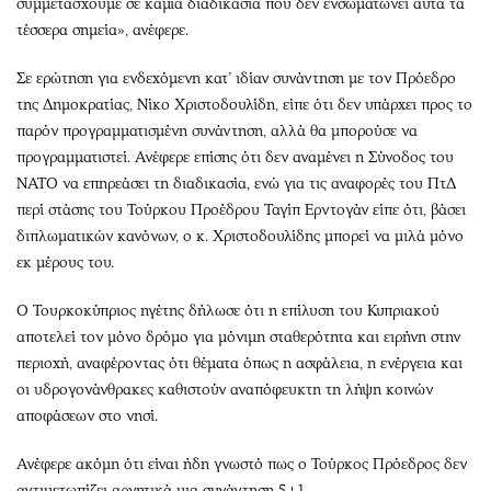
συμμετάσχουμε σε καμία διαδικασία που δεν ενσωματώνει αυτά τα
τέσσερα σημεία», ανέφερε.
Σε ερώτηση για ενδεχόμενη κατ’ ιδίαν συνάντηση με τον Πρόεδρο
της Δημοκρατίας, Νίκο Χριστοδουλίδη, είπε ότι δεν υπάρχει προς το
παρόν προγραμματισμένη συνάντηση, αλλά θα μπορούσε να
προγραμματιστεί. Ανέφερε επίσης ότι δεν αναμένει η Σύνοδος του
ΝΑΤΟ να επηρεάσει τη διαδικασία, ενώ για τις αναφορές του ΠτΔ
περί στάσης του Τούρκου Προέδρου Ταγίπ Ερντογάν είπε ότι, βάσει
διπλωματικών κανόνων, ο κ. Χριστοδουλίδης μπορεί να μιλά μόνο
εκ μέρους του.
Ο Τουρκοκύπριος ηγέτης δήλωσε ότι η επίλυση του Κυπριακού
αποτελεί τον μόνο δρόμο για μόνιμη σταθερότητα και ειρήνη στην
περιοχή, αναφέροντας ότι θέματα όπως η ασφάλεια, η ενέργεια και
οι υδρογονάνθρακες καθιστούν αναπόφευκτη τη λήψη κοινών
αποφάσεων στο νησί.
Ανέφερε ακόμη ότι είναι ήδη γνωστό πως ο Τούρκος Πρόεδρος δεν
αντιμετωπίζει αρνητικά μια συνάντηση 5+1.