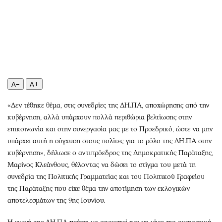
Περιβάλλον
Ταξίδια
Ελλάδα
Συνταγές
Κόσμος
Έξοδος
Παράξενα
Media
Πολιτισμός
Εκπομπές
Σινεμά
Wine routes
A−
A+
Θέατρο-Χορός
Podcasts
Μουσική
Uncut
«Δεν τέθηκε θέμα, στις συνεδρίες της ΔΗ.ΠΑ, αποχώρησης από την
κυβέρνηση, αλλά υπάρχουν πολλά περιθώρια βελτίωσης στην
Εικαστικά
Προσφορές
επικοινωνία και στην συνεργασία μας με το Προεδρικό, ώστε να μην
Βιβλίο
Προσωπικότητες στην ''Κ''
υπάρχει αυτή η σύγχυση στους πολίτες για το ρόλο της ΔΗ.ΠΑ στην
Χειρόγραφα
Επιστολές
κυβέρνηση», δήλωσε ο αντιπρόεδρος της Δημοκρατικής Παράταξης,
Μαρίνος Κλεάνθους, θέλοντας να δώσει το στίγμα του μετά τη
συνεδρία της Πολιτικής Γραμματείας και του Πολιτικού Γραφείου
της Παράταξης που είχε θέμα την αποτίμηση των εκλογικών
αποτελεσμάτων της 9ης Ιουνίου.