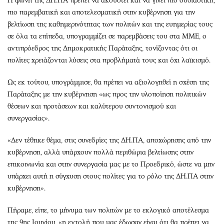
Η φωνή της ΔΗ.ΠΑ πρέπει να ακουστεί και να γίνει πιο ουσιαστική,
πιο παρεμβατική και αποτελεσματική στην κυβέρνηση για την
βελτίωση της καθημερινότητας των πολιτών και της ευημερίας τους
σε όλα τα επίπεδα, υπογραμμίζει σε παρεμβάσεις του στα ΜΜΕ, ο
αντιπρόεδρος της Δημοκρατικής Παράταξης, τονίζοντας ότι οι
πολίτες χρειάζονται λύσεις στα προβλήματά τους και όχι λαϊκισμό.
Ως εκ τούτου, υπογράμμισε, θα πρέπει να αξιολογηθεί η σχέση της
Παράταξης με την κυβέρνηση «ως προς την υλοποίηση πολιτικών
θέσεων και προτάσεων και καλύτερου συντονισμού και
συνεργασίας».
«Δεν τέθηκε θέμα, στις συνεδρίες της ΔΗ.ΠΑ, αποχώρησης από την
κυβέρνηση, αλλά υπάρχουν πολλά περιθώρια βελτίωσης στην
επικοινωνία και στην συνεργασία μας με το Προεδρικό, ώστε να μην
υπάρχει αυτή η σύγχυση στους πολίτες για το ρόλο της ΔΗ.ΠΑ στην
κυβέρνηση».
Πήραμε, είπε, το μήνυμα των πολιτών με το εκλογικό αποτέλεσμα
της 9ης Ιουνίου, «η εντολή που μας έδωσαν είναι ότι θα πρέπει να