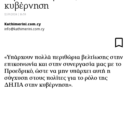
κυβέρνηση
Αθλητισμός
Geek
Κύπρος
Νέα
12.09.2024 | 16:58
Ελλάδα
Κινητά-tablets
Kathimerini.com.cy
info@kathimerini.com.cy
Διεθνή
Social
Κληρώσεις Allwyn
Αυτοκίνηση
Οικονομική
Αφιερώματα
Οικονομία
Πολιτική
«Υπάρχουν πολλά περιθώρια βελτίωσης στην
επικοινωνία και στην συνεργασία μας με το
Real Estate
Οικονομία
Προεδρικό, ώστε να μην υπάρχει αυτή η
Επιχειρήσεις
Γενικά
σύγχυση στους πολίτες για το ρόλο της
Αγορές
Αναδρομές
ΔΗ.ΠΑ στην κυβέρνηση».
Money Review
Πρόσωπα
AstroBank Properties
Περιβάλλον
Trends
Good Life
Ενέργεια
Γυναίκα
Ναυτιλία
Showbiz