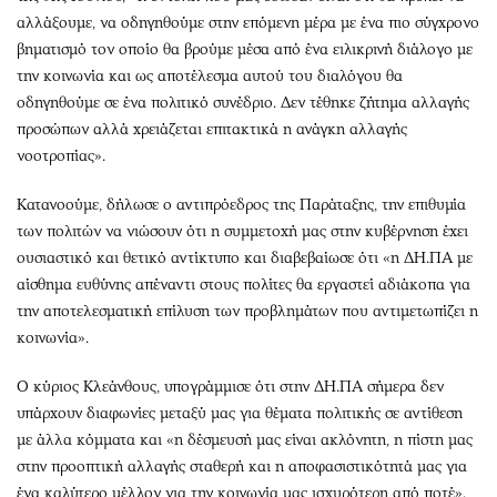
αλλάξουμε, να οδηγηθούμε στην επόμενη μέρα με ένα πιο σύγχρονο
βηματισμό τον οποίο θα βρούμε μέσα από ένα ειλικρινή διάλογο με
την κοινωνία και ως αποτέλεσμα αυτού του διαλόγου θα
οδηγηθούμε σε ένα πολιτικό συνέδριο. Δεν τέθηκε ζήτημα αλλαγής
προσώπων αλλά χρειάζεται επιτακτικά η ανάγκη αλλαγής
νοοτροπίας».
Κατανοούμε, δήλωσε ο αντιπρόεδρος της Παράταξης, την επιθυμία
των πολιτών να νιώσουν ότι η συμμετοχή μας στην κυβέρνηση έχει
ουσιαστικό και θετικό αντίκτυπο και διαβεβαίωσε ότι «η ΔΗ.ΠΑ με
αίσθημα ευθύνης απέναντι στους πολίτες θα εργαστεί αδιάκοπα για
την αποτελεσματική επίλυση των προβλημάτων που αντιμετωπίζει η
κοινωνία».
Ο κύριος Κλεάνθους, υπογράμμισε ότι στην ΔΗ.ΠΑ σήμερα δεν
υπάρχουν διαφωνίες μεταξύ μας για θέματα πολιτικής σε αντίθεση
με άλλα κόμματα και «η δέσμευσή μας είναι ακλόνητη, η πίστη μας
στην προοπτική αλλαγής σταθερή και η αποφασιστικότητά μας για
ένα καλύτερο μέλλον για την κοινωνία μας ισχυρότερη από ποτέ».