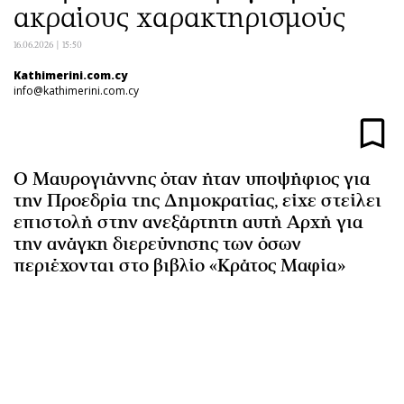
ακραίους χαρακτηρισμούς
Αθλητισμός
Geek
Κύπρος
Νέα
16.06.2026 | 15:50
Ελλάδα
Κινητά-tablets
Kathimerini.com.cy
info@kathimerini.com.cy
Διεθνή
Social
Κληρώσεις Allwyn
Αυτοκίνηση
Οικονομική
Αφιερώματα
Οικονομία
Πολιτική
Ο Μαυρογιάννης όταν ήταν υποψήφιος για
την Προεδρία της Δημοκρατίας, είχε στείλει
Real Estate
Οικονομία
επιστολή στην ανεξάρτητη αυτή Αρχή για
Επιχειρήσεις
Γενικά
την ανάγκη διερεύνησης των όσων
Αγορές
Αναδρομές
περιέχονται στο βιβλίο «Κράτος Μαφία»
Money Review
Πρόσωπα
AstroBank Properties
Περιβάλλον
Trends
Good Life
Ενέργεια
Γυναίκα
Ναυτιλία
Showbiz