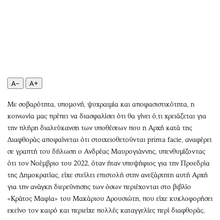
Περιβάλλον
Ταξίδια
Ελλάδα
Συνταγές
Κόσμος
Έξοδος
Παράξενα
Media
Πολιτισμός
Εκπομπές
Σινεμά
Wine routes
A−
A+
Θέατρο-Χορός
Podcasts
Μουσική
Uncut
Με σοβαρότητα, υπομονή, ψυχραιμία και αποφασιστικότητα, η
κοινωνία μας πρέπει να διασφαλίσει ότι θα γίνει ό,τι χρειάζεται για
Εικαστικά
Προσφορές
την πλήρη διαλεύκανση των υποθέσεων που η Αρχή κατά της
Βιβλίο
Προσωπικότητες στην ''Κ''
Διαφθοράς αποφαίνεται ότι στοιχειοθετούνται prima facie, αναφέρει
Χειρόγραφα
Επιστολές
σε γραπτή του δήλωση ο Ανδρέας Μαυρογιάννης, υπενθυμίζοντας
ότι τον Νοέμβριο του 2022, όταν ήταν υποψήφιος για την Προεδρία
της Δημοκρατίας, είχε στείλει επιστολή στην ανεξάρτητη αυτή Αρχή
για την ανάγκη διερεύνησης των όσων περιέχονται στο βιβλίο
«Κράτος Μαφία» του Μακάριου Δρουσιώτη, που είχε κυκλοφορήσει
εκείνο τον καιρό και περιείχε πολλές καταγγελίες περί διαφθοράς.