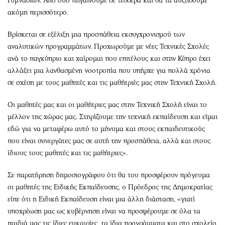
Γυμνασίων. Από δύο πηγαίνουμε σε τέσσερα και θα τα αυξήσουμε
ακόμη περισσότερο.
Βρίσκεται σε εξέλιξη μια προσπάθεια εκσυγχρονισμού των
αναλυτικών προγραμμάτων. Προχωρούμε με νέες Τεχνικές Σχολές
ανά το παγκύπριο και χαίρομαι που επιτέλους και στην Κύπρο έχει
αλλάξει μια λανθασμένη νοοτροπία που υπήρχε για πολλά χρόνια
σε σχέση με τους μαθητές και τις μαθήτριές μας στην Τεχνική Σχολή.
Οι μαθητές μας και οι μαθήτριες μας στην Τεχνική Σχολή είναι το
μέλλον της χώρας μας. Στηρίζουμε την τεχνική εκπαίδευση και είμαι
εδώ για να μεταφέρω αυτό το μήνυμα και στους εκπαιδευτικούς
που είναι συνεργάτες μας σε αυτή την προσπάθεια, αλλά και στους
ίδιους τους μαθητές και τις μαθήτριες».
Σε παρατήρηση δημοσιογράφου ότι θα του προσφέρουν πρόγευμα
οι μαθητές της Ειδικής Εκπαίδευσης, ο Πρόεδρος της Δημοκρατίας
είπε ότι η Ειδική Εκπαίδευση είναι μια άλλη διάσταση, «γιατί
υποχρέωση μας ως κυβέρνηση είναι να προσφέρουμε σε όλα τα
παιδιά μας τις ίδιες ευκαιρίες, τα ίδια προγράμματα και στο σχολείο