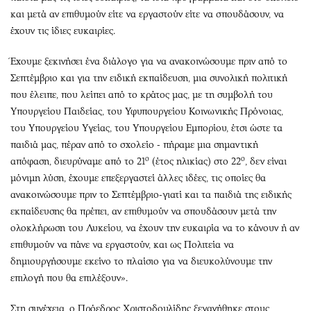
και μετά αν επιθυμούν είτε να εργαστούν είτε να σπουδάσουν, να
έχουν τις ίδιες ευκαιρίες.
Έχουμε ξεκινήσει ένα διάλογο για να ανακοινώσουμε πριν από το
Σεπτέμβριο και για την ειδική εκπαίδευση, μια συνολική πολιτική
που έλειπε, που λείπει από το κράτος μας, με τη συμβολή του
Υπουργείου Παιδείας, του Υφυπουργείου Κοινωνικής Πρόνοιας,
του Υπουργείου Υγείας, του Υπουργείου Εμπορίου, έτσι ώστε τα
παιδιά μας, πέραν από το σχολείο - πήραμε μια σημαντική
ο
ο
απόφαση, διευρύναμε από το 21
(έτος ηλικίας) στο 22
, δεν είναι
μόνιμη λύση, έχουμε επεξεργαστεί άλλες ιδέες, τις οποίες θα
ανακοινώσουμε πριν το Σεπτέμβριο-γιατί και τα παιδιά της ειδικής
εκπαίδευσης θα πρέπει, αν επιθυμούν να σπουδάσουν μετά την
ολοκλήρωση του Λυκείου, να έχουν την ευκαιρία να το κάνουν ή αν
επιθυμούν να πάνε να εργαστούν, και ως Πολιτεία να
δημιουργήσουμε εκείνο το πλαίσιο για να διευκολύνουμε την
επιλογή που θα επιλέξουν».
Στη συνέχεια, ο Πρόεδρος Χριστοδουλίδης ξεναγήθηκε στους