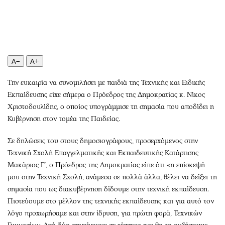
Περιβάλλον
Ταξίδια
Ελλάδα
Συνταγές
Κόσμος
Έξοδος
Παράξενα
Media
A−
A+
Πολιτισμός
Εκπομπές
Σινεμά
Wine routes
Την ευκαιρία να συνομιλήσει με παιδιά της Τεχνικής και Ειδικής
Θέατρο-Χορός
Podcasts
Εκπαίδευσης είχε σήμερα ο Πρόεδρος της Δημοκρατίας κ. Νίκος
Μουσική
Uncut
Χριστοδουλίδης, ο οποίος υπογράμμισε τη σημασία που αποδίδει η
Κυβέρνηση στον τομέα της Παιδείας.
Εικαστικά
Προσφορές
Βιβλίο
Προσωπικότητες στην ''Κ''
Σε δηλώσεις του στους δημοσιογράφους, προσερχόμενος στην
Χειρόγραφα
Επιστολές
Τεχνική Σχολή Επαγγελματικής και Εκπαιδευτικής Κατάρτισης
Μακάριος Γ’, ο Πρόεδρος της Δημοκρατίας είπε ότι «η επίσκεψή
μου στην Τεχνική Σχολή, ανάμεσα σε πολλά άλλα, θέλει να δείξει τη
σημασία που ως διακυβέρνηση δίδουμε στην τεχνική εκπαίδευση.
Πιστεύουμε στο μέλλον της τεχνικής εκπαίδευσης και για αυτό τον
λόγο προχωρήσαμε και στην ίδρυση, για πρώτη φορά, Τεχνικών