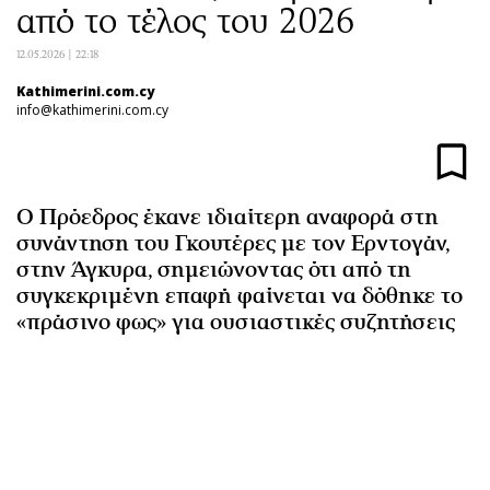
από το τέλος του 2026
Αθλητισμός
Geek
Κύπρος
Νέα
12.05.2026 | 22:18
Ελλάδα
Κινητά-tablets
Kathimerini.com.cy
info@kathimerini.com.cy
Διεθνή
Social
Κληρώσεις Allwyn
Αυτοκίνηση
Οικονομική
Αφιερώματα
Οικονομία
Πολιτική
Ο Πρόεδρος έκανε ιδιαίτερη αναφορά στη
συνάντηση του Γκουτέρες με τον Ερντογάν,
Real Estate
Οικονομία
στην Άγκυρα, σημειώνοντας ότι από τη
Επιχειρήσεις
Γενικά
συγκεκριμένη επαφή φαίνεται να δόθηκε το
Αγορές
Αναδρομές
«πράσινο φως» για ουσιαστικές συζητήσεις
Money Review
Πρόσωπα
AstroBank Properties
Περιβάλλον
Trends
Good Life
Ενέργεια
Γυναίκα
Ναυτιλία
Showbiz