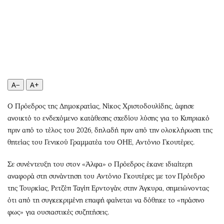
Περιβάλλον
Ταξίδια
Ελλάδα
Συνταγές
Κόσμος
Έξοδος
Παράξενα
Media
Πολιτισμός
Εκπομπές
Σινεμά
Wine routes
A−
A+
Θέατρο-Χορός
Podcasts
Μουσική
Uncut
Ο Πρόεδρος της Δημοκρατίας, Νίκος Χριστοδουλίδης, άφησε
ανοικτό το ενδεχόμενο κατάθεσης σχεδίου λύσης για το Κυπριακό
Εικαστικά
Προσφορές
πριν από το τέλος του 2026, δηλαδή πριν από την ολοκλήρωση της
Βιβλίο
Προσωπικότητες στην ''Κ''
θητείας του Γενικού Γραμματέα του ΟΗΕ, Αντόνιο Γκουτέρες.
Χειρόγραφα
Επιστολές
Σε συνέντευξη του στον «Άλφα» ο Πρόεδρος έκανε ιδιαίτερη
αναφορά στη συνάντηση του Αντόνιο Γκουτέρες με τον Πρόεδρο
της Τουρκίας, Ρετζέπ Ταγίπ Ερντογάν, στην Άγκυρα, σημειώνοντας
ότι από τη συγκεκριμένη επαφή φαίνεται να δόθηκε το «πράσινο
φως» για ουσιαστικές συζητήσεις.