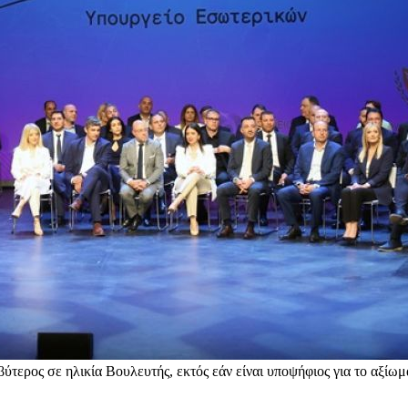
τερος σε ηλικία Βουλευτής, εκτός εάν είναι υποψήφιος για το αξίωμ