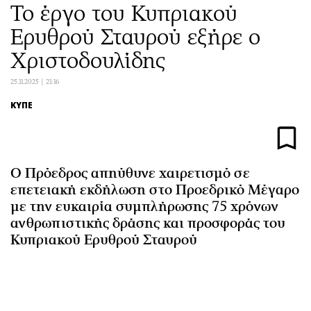
Το έργο του Κυπριακού
Αθλητισμός
Geek
Ερυθρού Σταυρού εξήρε ο
Κύπρος
Νέα
Ελλάδα
Κινητά-tablets
Χριστοδουλίδης
Διεθνή
Social
25.11.2025 | 21:16
Κληρώσεις Allwyn
Αυτοκίνηση
ΚΥΠΕ
Οικονομική
Αφιερώματα
Οικονομία
Πολιτική
Real Estate
Οικονομία
Ο Πρόεδρος απηύθυνε χαιρετισμό σε
Επιχειρήσεις
Γενικά
επετειακή εκδήλωση στο Προεδρικό Μέγαρο
Αγορές
Αναδρομές
με την ευκαιρία συμπλήρωσης 75 χρόνων
Money Review
Πρόσωπα
ανθρωπιστικής δράσης και προσφοράς του
AstroBank Properties
Περιβάλλον
Κυπριακού Ερυθρού Σταυρού
Trends
Good Life
Ενέργεια
Γυναίκα
Ναυτιλία
Showbiz