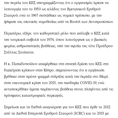
την πορεία του ΚΕΣ υπογραμμίζοντας ότι ο οργανισμός άρχισε τη
λειτουργία του το 1950 ως κλάδος του Βρετανικού Ερυθρού
Σταυρού, ενώ το 1967 συστάθηκε ως νομικό πρόσωπο, με την
ψήφιση της σχετικής νομοθεσίας από τη Βουλή των Αντιπροσώπων.
Περαιτέρω, εξήρε, τον καθοριστικό ρόλο που ανέλαβε ο ΚΕΣ κατά
την τουρκική εισβολή του 1974, όπου λειτούργησε ως ο βασικός
φορέας ανθρωπιστικής βοήθειας, υπό την ηγεσία της τότε Προέδρου
Στέλλας Σουλιώτη.
Η κ. Παπαδοπούλου αναφέρθηκε στη συνεχή δράση του ΚΕΣ στη
διαχείριση κρίσεων στην Κύπρο, σημειώνοντας ότι η οργάνωση
βρέθηκε στην πρώτη γραμμή στήριξης κατά την έκρηξη στο Μαρί,
στην οικονομική κρίση του 2013, την πανδημία COVID-19, ενώ
ανταποκρίθηκε άμεσα παρέχοντας βοήθεια στους πληγέντες από τις
πρόσφατες καταστροφικές πυρκαγιές.
Σημείωσε και τη διεθνή αναγνώριση για τον ΚΕΣ που ήρθε το 2012
από τη Διεθνή Επιτροπή Ερυθρού Σταυρού (ICRC) και το 2013 με