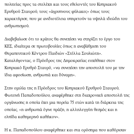
πολιτείας προς τα στελέχη και τους εθελοντές του Κυπριακού
Ερυθρού Σταυρού, τους «άγρυπνους φύλακες» όπως τους
χαρακτήρισε, που με ανιδιοτέλεια υπηρετούν τα υψηλά ιδεώδη του
ανθρωπισμού.
Διαβεβαίωσε ότι το κράτος θα συνεχίσει να στηρίζει το έργο του
ΚΕΣ, ιδιαίτερα σε πρωτοβουλίες όπως η αναβάθμιση του
Θεραπευτικού Κέντρου Παιδιών «Στέλλα Σουλιώτη».
Καταλήγοντας, ο Πρόεδρος της Δημοκρατίας ευχήθηκε στον
Κυπριακό Ερυθρό Σταυρό, «να συνεχίσει την αποστολή του με την
ίδια αφοσίωση, ανθρωπιά και δύναμη».
Στην ομιλία της η Πρόεδρος του Κυπριακού Ερυθρού Σταυρού,
Φωτεινή Παπαδοπούλου, αναφέρθηκε στη διαχρονική αποστολή της
οργάνωσης η οποία έχει μια πορεία 75 ετών κατά τη διάρκεια της
οποίας, «η ανθρωπιά έγινε πράξη, η αλληλεγγύη θεσμός και η
ελπίδα καθημερινό καθήκον».
Η κ. Παπαδοπούλου αναφέρθηκε και στα ορόσημα που καθόρισαν