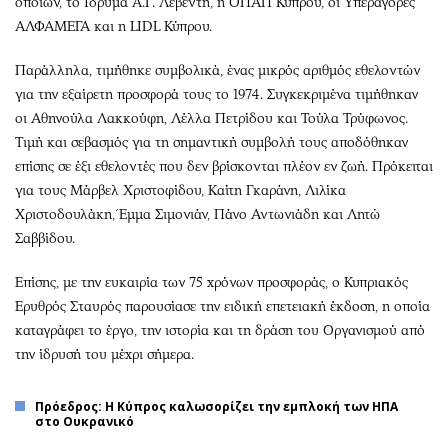
οποίων, το Ίδρυμα Α.Γ. Λεβέντη, η ΟΠΑΠ Κύπρου, οι Υπεραγορές
ΑΛΦΑΜΕΓΑ και η LIDL Κύπρου.
Παράλληλα, τιμήθηκε συμβολικά, ένας μικρός αριθμός εθελοντών
για την εξαίρετη προσφορά τους το 1974. Συγκεκριμένα τιμήθηκαν
οι Αθηνούλα Λακκούφη, Λέλλα Πετρίδου και Τούλα Τρύφωνος.
Τιμή και σεβασμός για τη σημαντική συμβολή τους αποδόθηκαν
επίσης σε έξι εθελοντές που δεν βρίσκονται πλέον εν ζωή. Πρόκειται
για τους Μάρβελ Χριστοφίδου, Καίτη Γκαράνη, Λιλίκα
Χριστοδουλάκη, Έμμα Σιμονιάν, Πάνο Αντωνιάδη και Λητώ
Σαββίδου.
Επίσης, με την ευκαιρία των 75 χρόνων προσφοράς, ο Κυπριακός
Ερυθρός Σταυρός παρουσίασε την ειδική επετειακή έκδοση, η οποία
καταγράφει το έργο, την ιστορία και τη δράση του Οργανισμού από
την ίδρυσή του μέχρι σήμερα.
Πρόεδρος: Η Κύπρος καλωσορίζει την εμπλοκή των ΗΠΑ
στο Ουκρανικό