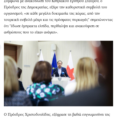
Σύμφωνα με ανακοίνωση του Κυπριακού Ερυθρού Σταυρού, ο
Πρόεδρος της Δημοκρατίας, εξήρε την καθοριστική συμβολή του
οργανισμού, «σε κάθε μεγάλη δοκιμασία της χώρας, από την
τουρκική εισβολή μέχρι και τις πρόσφατες πυρκαγιές" σημειώνοντας
ότι "έδωσε έμπρακτα ελπίδα, περίθαλψη και ανακούφιση σε
ανθρώπους που το είχαν ανάγκη».
Ο Πρόεδρος Χριστοδουλίδης, εξέφρασε τη βαθιά ευγνωμοσύνη της