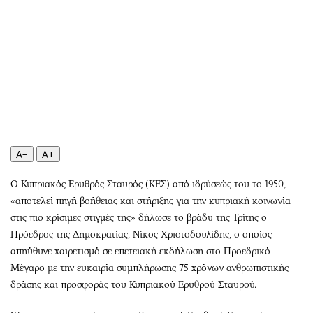
Περιβάλλον
Ταξίδια
Ελλάδα
Συνταγές
Κόσμος
Έξοδος
Παράξενα
Media
Πολιτισμός
Εκπομπές
Σινεμά
Wine routes
Θέατρο-Χορός
Podcasts
Μουσική
Uncut
A−
A+
Εικαστικά
Προσφορές
Ο Κυπριακός Ερυθρός Σταυρός (ΚΕΣ) από ιδρύσεώς του το 1950,
Βιβλίο
Προσωπικότητες στην ''Κ''
«αποτελεί πηγή βοήθειας και στήριξης για την κυπριακή κοινωνία
Χειρόγραφα
Επιστολές
στις πιο κρίσιμες στιγμές της» δήλωσε το βράδυ της Τρίτης ο
Πρόεδρος της Δημοκρατίας, Νίκος Χριστοδουλίδης, ο οποίος
απηύθυνε χαιρετισμό σε επετειακή εκδήλωση στο Προεδρικό
Μέγαρο με την ευκαιρία συμπλήρωσης 75 χρόνων ανθρωπιστικής
δράσης και προσφοράς του Κυπριακού Ερυθρού Σταυρού.