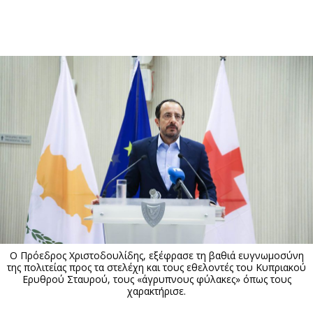
ΕΓΓΡΑΦΗ
ΕΙΣΟΔΟΣ
ΚΑΤΗΓΟΡΙΕΣ
ΣΥΝΔΕΣΗ
Κύπρος
Απόψεις
Παιδεία
Αρθρογραφία
Υγεία
The Hill
Πολιτική
Υγεία
Βουλευτικές 2026
Αγγελίες
Εκλογές 2024
Ενοικιάζονται
Ο Πρόεδρος Χριστοδουλίδης, εξέφρασε τη βαθιά ευγνωμοσύνη
Προεδρικές 2023
Πωλούνται
της πολιτείας προς τα στελέχη και τους εθελοντές του Κυπριακού
Ερυθρού Σταυρού, τους «άγρυπνους φύλακες» όπως τους
Δημοσκοπήσεις
Ζητούν εργασία
χαρακτήρισε.
Διπλωματία
Θέσεις εργασίας