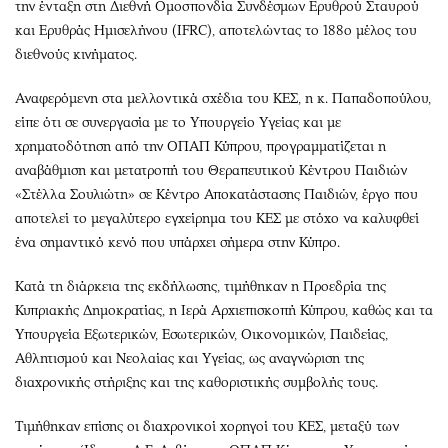
την ένταξη στη Διεθνή Ομοσπονδία Συνδέσμων Ερυθρού Σταυρού
και Ερυθράς Ημισελήνου (IFRC), αποτελώντας το 188ο μέλος του
διεθνούς κινήματος.
Αναφερόμενη στα μελλοντικά σχέδια του ΚΕΣ, η κ. Παπαδοπούλου,
είπε ότι σε συνεργασία με το Υπουργείο Υγείας και με
χρηματοδότηση από την ΟΠΑΠ Κύπρου, προγραμματίζεται η
αναβάθμιση και μετατροπή του Θεραπευτικού Κέντρου Παιδιών
«Στέλλα Σουλιώτη» σε Κέντρο Αποκατάστασης Παιδιών, έργο που
αποτελεί το μεγαλύτερο εγχείρημα του ΚΕΣ με στόχο να καλυφθεί
ένα σημαντικό κενό που υπάρχει σήμερα στην Κύπρο.
Κατά τη διάρκεια της εκδήλωσης, τιμήθηκαν η Προεδρία της
Κυπριακής Δημοκρατίας, η Ιερά Αρχιεπισκοπή Κύπρου, καθώς και τα
Υπουργεία Εξωτερικών, Εσωτερικών, Οικονομικών, Παιδείας,
Αθλητισμού και Νεολαίας και Υγείας, ως αναγνώριση της
διαχρονικής στήριξης και της καθοριστικής συμβολής τους.
Τιμήθηκαν επίσης οι διαχρονικοί χορηγοί του ΚΕΣ, μεταξύ των