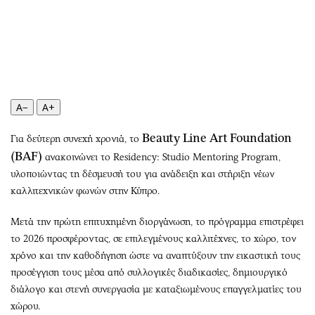
Περιβάλλον
Ταξίδια
Ελλάδα
Συνταγές
Κόσμος
Έξοδος
Παράξενα
Media
Πολιτισμός
Εκπομπές
Σινεμά
Wine routes
A−
A+
Θέατρο-Χορός
Podcasts
Beauty
Line
Art
Foundation
Για δεύτερη συνεχή χρονιά, το
Μουσική
Uncut
(
BAF)
ανακοινώνει το Residency: Studio Mentoring Program,
Εικαστικά
Προσφορές
υλοποιώντας τη δέσμευσή του για ανάδειξη και στήριξη νέων
Βιβλίο
Προσωπικότητες στην ''Κ''
καλλιτεχνικών φωνών στην Κύπρο.
Χειρόγραφα
Επιστολές
Μετά την πρώτη επιτυχημένη διοργάνωση, το πρόγραμμα επιστρέφει
το 2026 προσφέροντας, σε επιλεγμένους καλλιτέχνες, το χώρο, τον
χρόνο και την καθοδήγηση ώστε να αναπτύξουν την εικαστική τους
προσέγγιση τους μέσα από συλλογικές διαδικασίες, δημιουργικό
διάλογο και στενή συνεργασία με καταξιωμένους επαγγελματίες του
χώρου.