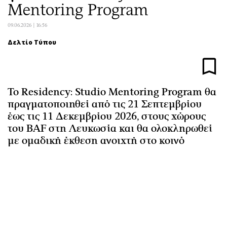
Mentoring Program
Αθλητισμός
Geek
Κύπρος
Νέα
09.06.2026 | 16:56
Ελλάδα
Κινητά-tablets
Δελτίο Τύπου
Διεθνή
Social
Κληρώσεις Allwyn
Αυτοκίνηση
Οικονομική
Αφιερώματα
Το Residency: Studio Mentoring Program θα
Οικονομία
Πολιτική
πραγματοποιηθεί από τις 21 Σεπτεμβρίου
Real Estate
Οικονομία
έως τις 11 Δεκεμβρίου 2026, στους χώρους
του BAF στη Λευκωσία και θα ολοκληρωθεί
Επιχειρήσεις
Γενικά
με ομαδική έκθεση ανοιχτή στο κοινό
Αγορές
Αναδρομές
Money Review
Πρόσωπα
AstroBank Properties
Περιβάλλον
Trends
Good Life
Ενέργεια
Γυναίκα
Ναυτιλία
Showbiz