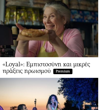
«Loyal»: Εμπιστοσύνη και μικρές
πράξεις ηρωισμού
Premium