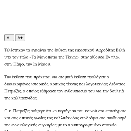
Περιβάλλον
Ταξίδια
Ελλάδα
Συνταγές
Κόσμος
Έξοδος
Παράξενα
Media
Πολιτισμός
Εκπομπές
A−
A+
Σινεμά
Wine routes
Τελέστηκαν τα εγκαίνια της έκθεση της εικαστικού Αφροδίτης Βελή
Θέατρο-Χορός
Podcasts
υπό τον τίτλο «Τα Μονοπάτια της Τέχνης» στην αίθουσα Εν πλω,
Μουσική
Uncut
στην Πάφο, την 1η Μαϊου.
Εικαστικά
Προσφορές
Την έκθεση που πρόκειται για ατομική έκθεση προλόγισε ο
Βιβλίο
Προσωπικότητες στην ''Κ''
διακεκριμένος ιστορικός, κριτικός τέχνης και λογοτεχνίας Λεόντιος
Χειρόγραφα
Επιστολές
Πετμεζάς, ο οποίος εξέφρασε τον ενθουσιασμό του για την δουλειά
της καλλιτέχνιδας.
Ο κ. Πετμεζάς ανέφερε ότι «η περιήγηση του κοινού στα επιτεύγματα
και στις οπτικές γωνίες της καλλιτέχνιδας συνδράμει στο συνδυασμό
της εννοιολογικής συγκυρίας με το κρυπτογραφημένο στοιχείο…