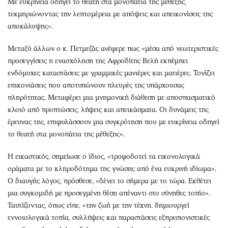
Με ευκρίνεια οδηγεί το θεατή στα μονοπάτια της μέθεξης,
τεκμηριώνοντας την λεπτομέρεια με απόψεις και απεικονίσεις της
αποκάλυψης».
Μεταξύ άλλων ο κ. Πετμεζάς ανέφερε πως «μέσα από νεωτεριστικές
προσεγγίσεις η ενασχόληση της Αφροδίτης Βελή εκπέμπει
ενδόμυχες καταστάσεις με γραμμικές μανιέρες και ματιέρες. Τονίζει
επικονιάσεις που αποτυπώνουν πλευρές της υπάρχουσας
πληρότητας. Μεταφέρει μια μνημονική διάθεση με αποσπασματικό
κλοιό από προπτώσεις, λήψεις και απεικάσματα. Οι δυνάμεις της
έρευνας της, επιφυλάσσουν μια συγκρότηση που με ευκρίνεια οδηγεί
το θεατή στα μονοπάτια της μέθεξης».
Η εικαστικός, σημείωσε ο ίδιος, «τροφοδοτεί τα εικονολογικά
οράματα με το κληροδότημα της γνώσης από ένα ευκρινή ιδίωμα».
Ο διαυγής λόγος, πρόσθεσε, «δένει το σήμερα με το τώρα. Εκθέτει
μια συγκομιδή με προσεγμένη θέση απέναντι στο σύνηθες τοπίο».
Ταυτίζοντας, όπως είπε, «την ζωή με την τέχνη, δημιουργεί
εννοιολογικά τοπία, συλλήψεις και παραστάσεις εξπρεσιονιστικές